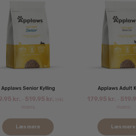
Applaws Senior Kylling
Applaws Adult K
9.95
kr.
519.95
kr.
179.95
kr.
519.
inkl.
–
–
moms
moms
Læs mere
Læs mere