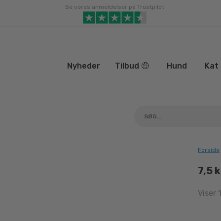
Gå
Se vores anmeldelser på Trustpilot
til
indhold
Nyheder
Tilbud 🤑
Hund
Kat
Forside
7,5 
Viser 