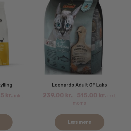
ylling
Leonardo Adult GF Laks
95
kr.
239.00
kr.
515.00
kr.
inkl.
inkl.
–
moms
Læs mere