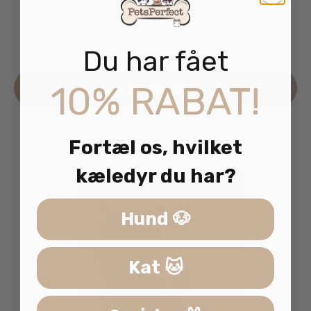
AFP Classic Comfort Kradsebræt Jumbo
49.95
kr.
inkl. moms
Du har fået
10% RABAT!
Læs mere
Fortæl os, hvilket
kæledyr du har?
Hund 🐶
Kat 🐱