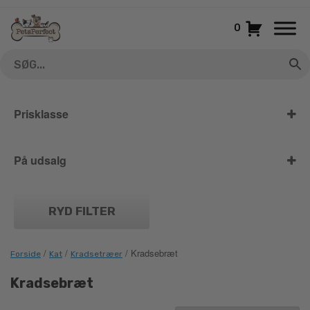
Gå
til
0
indhold
Prisklasse
På udsalg
På udsalg
RYD FILTER
/
/
/ Kradsebræt
Forside
Kat
Kradsetræer
Kradsebræt