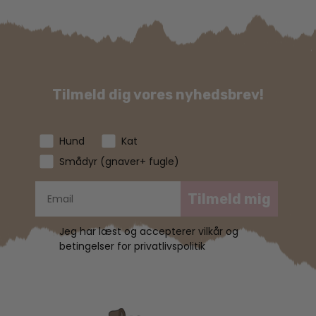
Tilmeld dig vores nyhedsbrev!
Hund
Kat
Smådyr (gnaver+ fugle)
Tilmeld mig
Jeg har læst og accepterer vilkår og
betingelser for privatlivspolitik