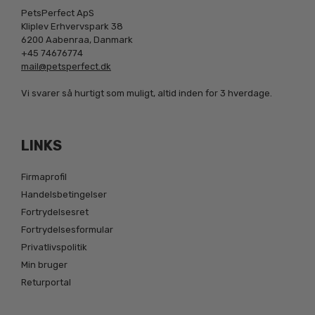
PetsPerfect ApS
Kliplev Erhvervspark 38
6200 Aabenraa, Danmark
+45 74676774
mail@petsperfect.dk
Vi svarer så hurtigt som muligt, altid inden for 3 hverdage.
LINKS
Firmaprofil
Handelsbetingelser
Fortrydelsesret
Fortrydelsesformular
Privatlivspolitik
Min bruger
Returportal