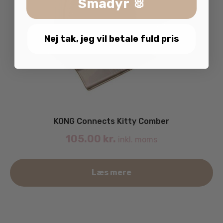
Smådyr 🐰
Nej tak, jeg vil betale fuld pris
KONG Connects Kitty Comber
105.00
kr.
inkl. moms
Læs mere