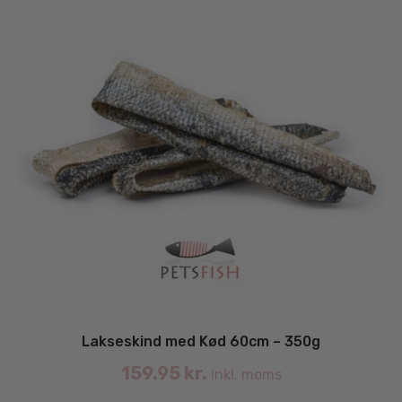
va
Lakseskind med Kød 60cm – 350g
159.95
kr.
inkl. moms