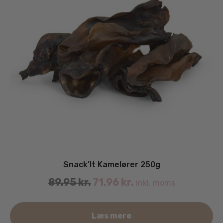
Snack’It Kamelører 250g
89.95
kr.
71.96
kr.
inkl. moms
Læs mere