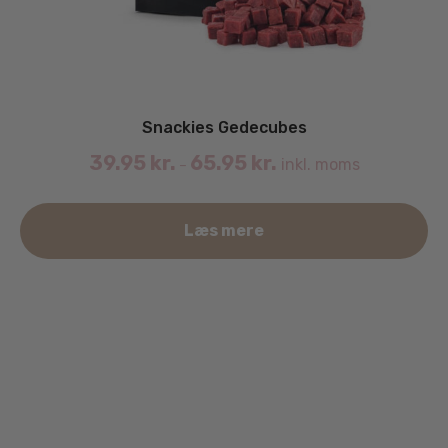
Snackies Gedecubes
39.95
kr.
65.95
kr.
inkl. moms
–
De
Læs mere
va
ha
fle
va
Mu
ka
væ
på
va