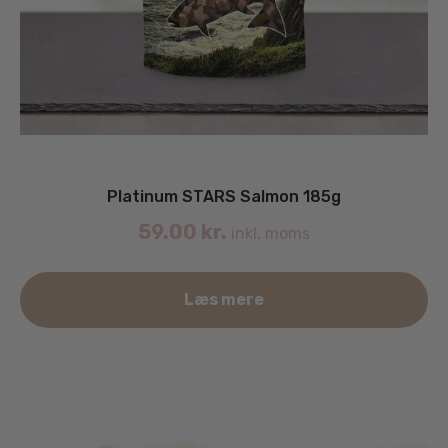
Platinum STARS Salmon 185g
59.00
kr.
inkl. moms
Læs mere