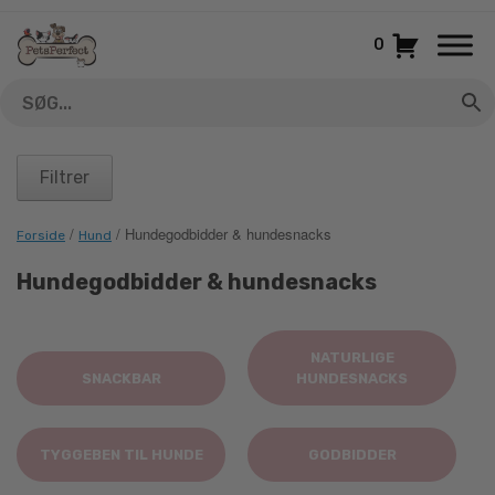
Gå
til
0
indhold
Filtrer
/
/ Hundegodbidder & hundesnacks
Forside
Hund
Hundegodbidder & hundesnacks
NATURLIGE
SNACKBAR
HUNDESNACKS
TYGGEBEN TIL HUNDE
GODBIDDER