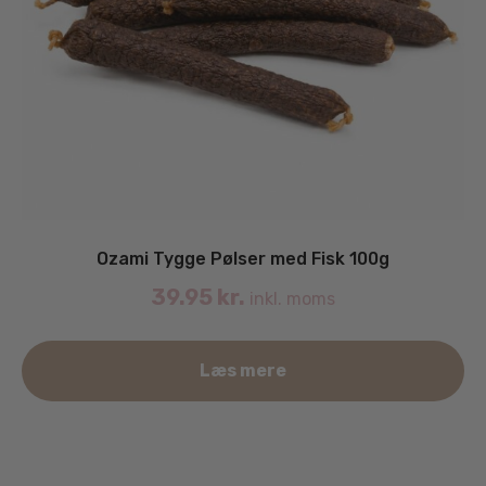
Ozami Tygge Pølser med Fisk 100g
39.95
kr.
inkl. moms
Læs mere