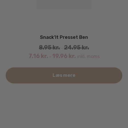
Snack’It Presset Ben
8.95
kr.
24.95
kr.
–
7.16
kr.
19.96
kr.
inkl. moms
–
De
Læs mere
va
ha
fle
va
Mu
ka
væ
på