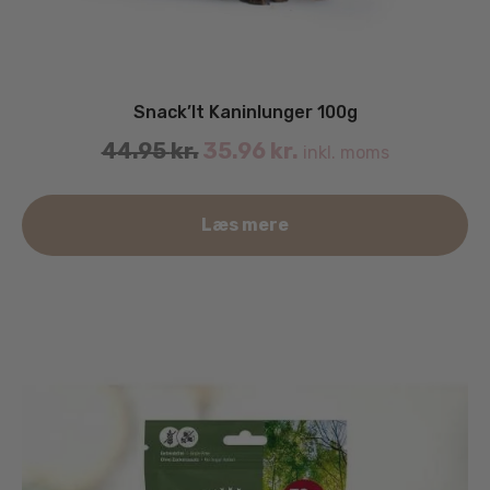
Snack’It Kaninlunger 100g
44.95
kr.
35.96
kr.
inkl. moms
Læs mere