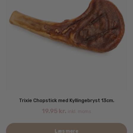
Trixie Chopstick med Kyllingebryst 13cm.
19.95
kr.
inkl. moms
Læs mere