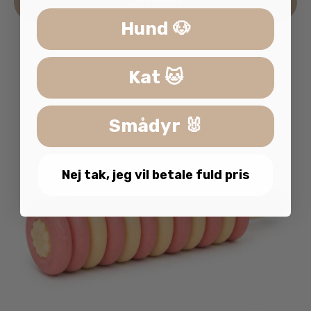
Læs mere
Hund 🐶
Kat 🐱
Smådyr 🐰
Nej tak, jeg vil betale fuld pris