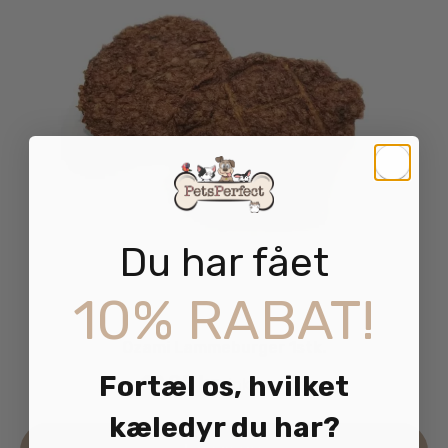
Du har fået
10% RABAT!
Ozami Lammeburger 1stk.
Fortæl os, hvilket
19.95
kr.
inkl. moms
kæledyr du har?