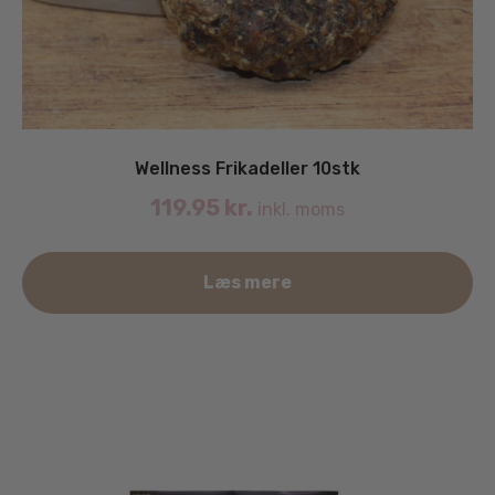
Wellness Frikadeller 10stk
119.95
kr.
inkl. moms
Læs mere