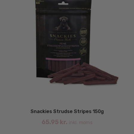
Snackies Strudse Stripes 150g
65.95
kr.
inkl. moms