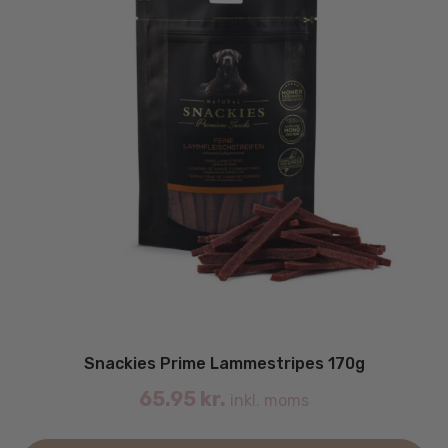
Snackies Prime Lammestripes 170g
65.95
kr.
inkl. moms