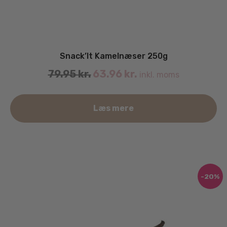
Snack’It Kamelnæser 250g
79.95
kr.
63.96
kr.
inkl. moms
Læs mere
-20%