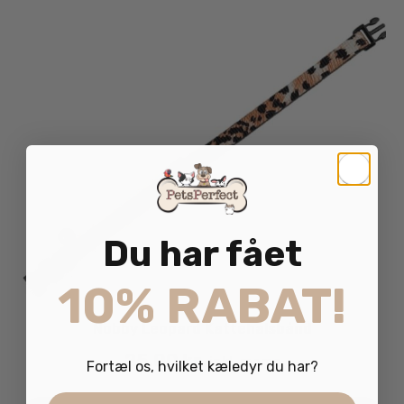
Du har fået
10% RABAT!
Nobby Leopard Kattehalsbånd
25.00
kr.
inkl. moms
Fortæl os, hvilket kæledyr du har?