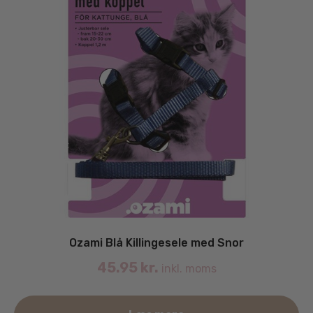
Ozami Blå Killingesele med Snor
45.95
kr.
inkl. moms