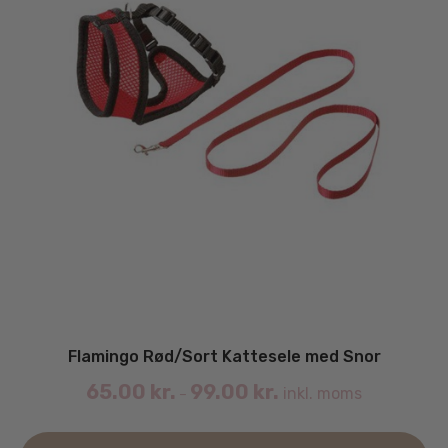
Flamingo Rød/Sort Kattesele med Snor
65.00
kr.
99.00
kr.
inkl. moms
–
De