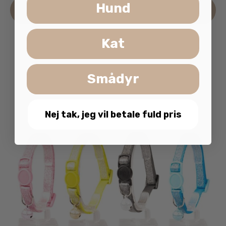
Hund
Læs mere
Kat
Smådyr
Nej tak, jeg vil betale fuld pris