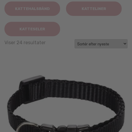
KATTEHALSBÅND
KATTELINER
KATTESELER
Sorted
Viser 24 resultater
by
latest