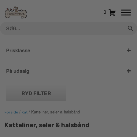
Gå
til
0
indhold
Prisklasse
På udsalg
På udsalg
RYD FILTER
/
/ Katteliner, seler & halsbånd
Forside
Kat
Katteliner, seler & halsbånd