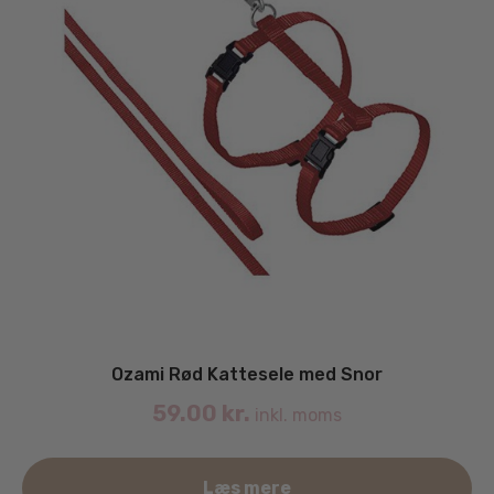
Ozami Rød Kattesele med Snor
59.00
kr.
inkl. moms
Læs mere