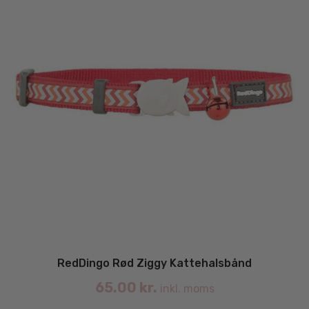
RedDingo Rød Ziggy Kattehalsbånd
65.00
kr.
inkl. moms