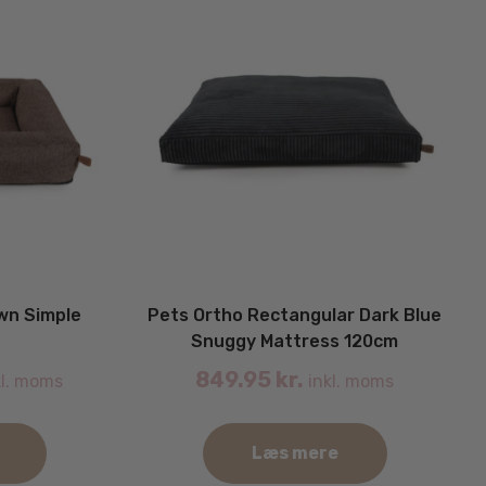
wn Simple
Pets Ortho Rectangular Dark Blue
Snuggy Mattress 120cm
849.95
kr.
l. moms
inkl. moms
Læs mere