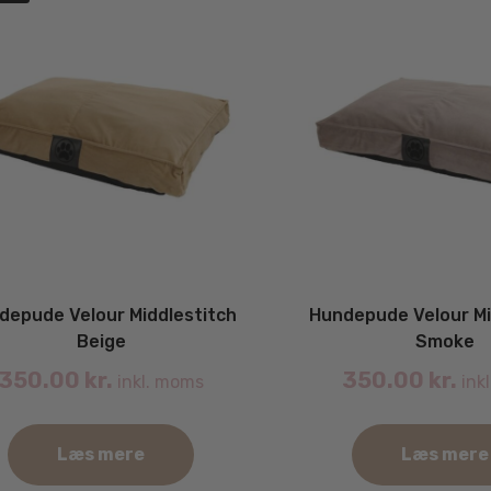
ter.
flere
hederne
varianter.
Mulighederne
s
kan
vælges
iden
på
varesiden
depude Velour Middlestitch
Hundepude Velour Mi
Beige
Smoke
350.00
kr.
350.00
kr.
inkl. moms
ink
Læs mere
Læs mere