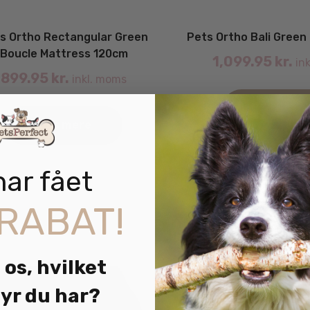
s Ortho Rectangular Green
Pets Ortho Bali Gree
Boucle Mattress 120cm
1,099.95
kr.
ink
899.95
kr.
inkl. moms
Læs mere
Læs mere
har fået
RABAT!
 os, hvilket
yr du har?