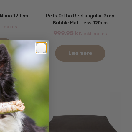
n Mono 120cm
Pets Ortho Rectangular Grey
Bubble Mattress 120cm
l. moms
999.95
kr.
inkl. moms
Læs mere