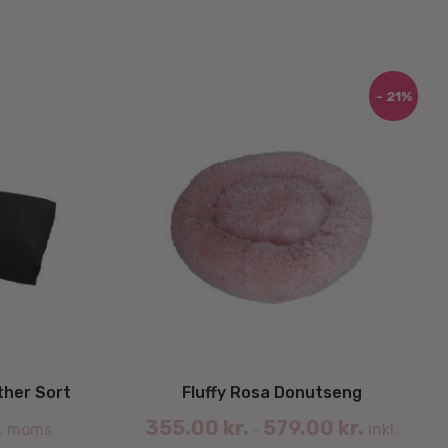
Dette
vare
har
flere
- 21%
varianter.
Mulighederne
kan
vælges
på
varesiden
ther Sort
Fluffy Rosa Donutseng
355.00
kr.
579.00
kr.
l. moms
inkl.
–