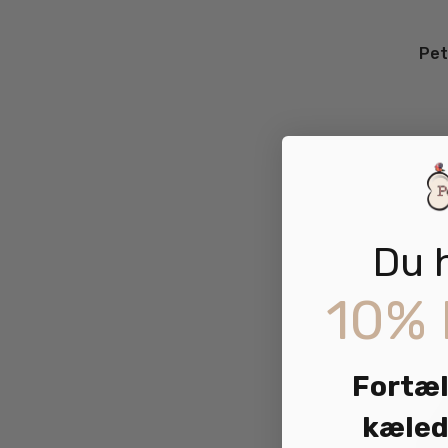
Pet
Du 
10% 
Fortæl
kæled