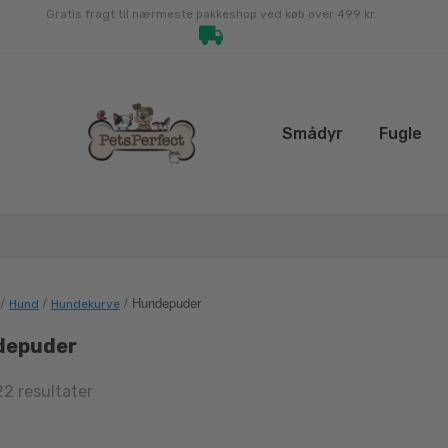
Gratis fragt til nærmeste pakkeshop ved køb over 499 kr.
Smådyr
Fugle
/
/
/ Hundepuder
Hund
Hundekurve
depuder
Sorted
22 resultater
by
latest