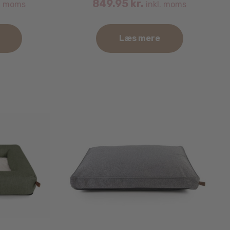
849.95
kr.
. moms
inkl. moms
Læs mere