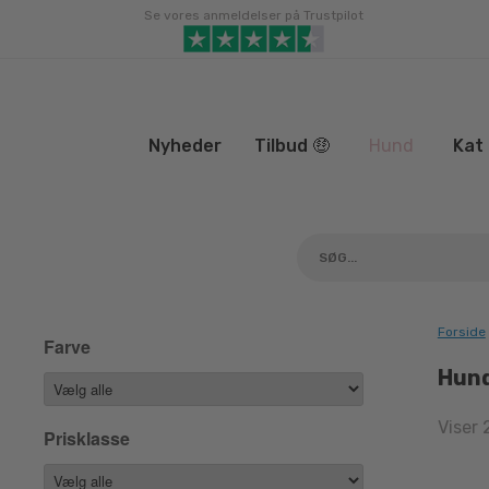
Gå
Se vores anmeldelser på Trustpilot
til
indhold
Nyheder
Tilbud 🤑
Hund
Kat
Forside
Farve
Hun
Viser 
Prisklasse