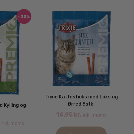
- 33%
Trixie Kattesticks med Laks og
Ørred 5stk.
d Kylling og
k
14.95
kr.
inkl. moms
Current
inkl. moms
price