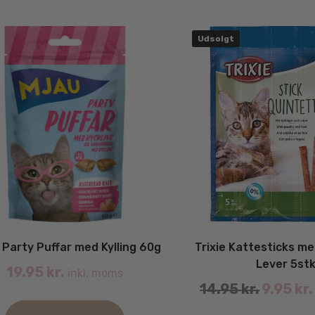
Udsolgt
Party Puffar med Kylling 60g
Trixie Kattesticks me
Lever 5st
19.95
kr.
inkl. moms
Original
14.95
kr.
9.95
kr.
price