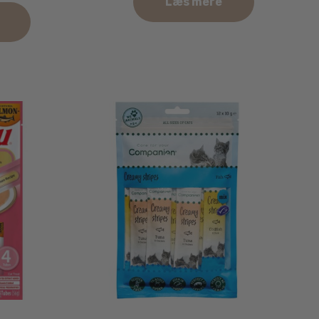
Læs mere
is:
9.95 kr..