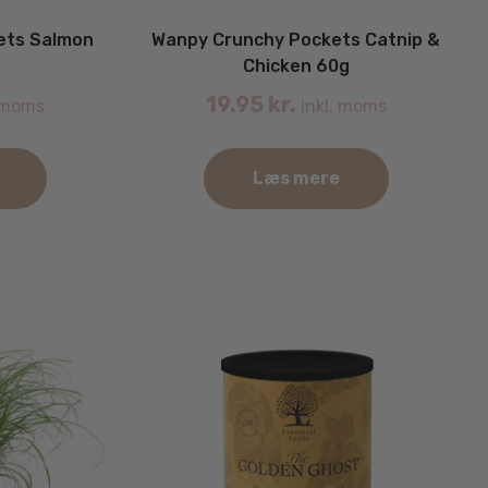
ets Salmon
Wanpy Crunchy Pockets Catnip &
Chicken 60g
19.95
kr.
 moms
inkl. moms
Læs mere