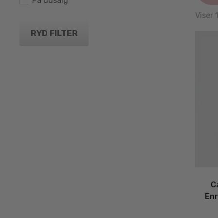
På udsalg
Viser 
RYD FILTER
C
Enr