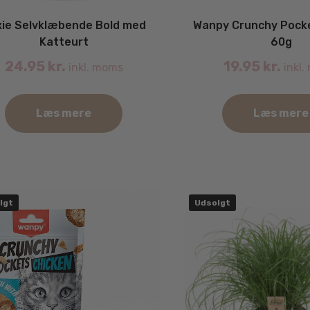
xie Selvklæbende Bold med
Wanpy Crunchy Pock
Katteurt
60g
24.95
kr.
19.95
kr.
inkl. moms
inkl.
Læs mere
Læs mere
lgt
Udsolgt