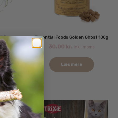
il Brug
Essential Foods Golden Ghost 100g
30.00
kr.
. moms
inkl. moms
Læs mere