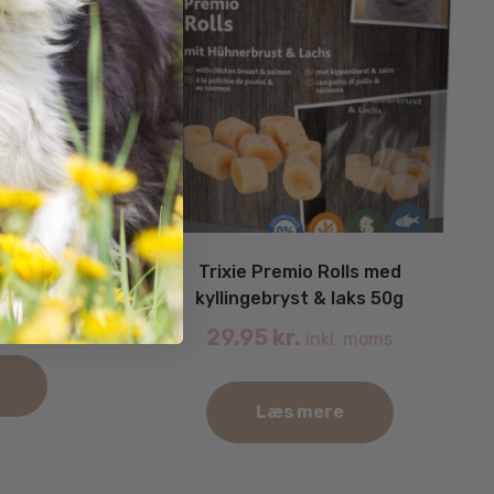
se Rolls 50g
Trixie Premio Rolls med
kyllingebryst & laks 50g
. moms
29.95
kr.
inkl. moms
Læs mere