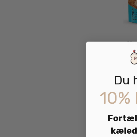
Wan
Du 
10% 
Fortæl
kæled