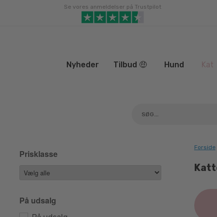
Gå
Se vores anmeldelser på Trustpilot
til
indhold
Nyheder
Tilbud 🤑
Hund
Kat
Forside
Prisklasse
Katt
På udsalg