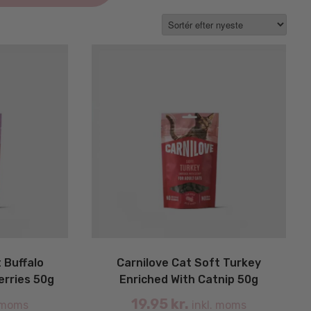
 Buffalo
Carnilove Cat Soft Turkey
erries 50g
Enriched With Catnip 50g
19.95
kr.
 moms
inkl. moms