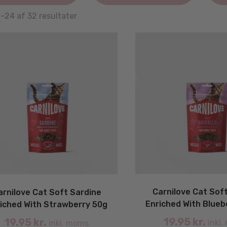
Sorted
1–24 af 32 resultater
by
latest
Carnilove Cat Soft
arnilove Cat Soft Sardine
Enriched With Blueb
iched With Strawberry 50g
19.95
kr.
19.95
kr.
inkl.
inkl. moms