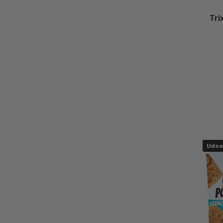
Tri
Udso