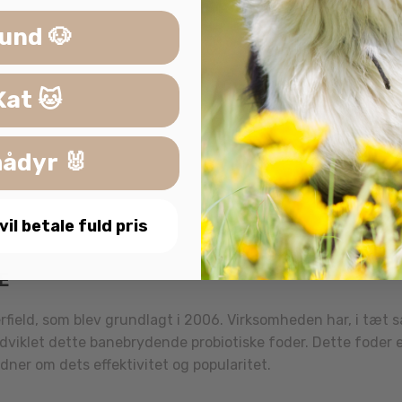
und 🐶
edt (kylling), Majsgluten, Hydrolyseret kyllingeprotein, Roefib
, Inulin, STPP (Sodium-tripolyphosphat), Planteekstrakt: Yu
Kat 🐱
ådyr 🐰
, Træstof 2.5%. Calcium 1.2%, Fosfor 0.9%. Omega 6 3.8%, 
amin E (alfa-tokoferol) 150 mg/kg. L-Carnitin 50 mg/kg, T
 vil betale fuld pris
0 mg/kg, Jod 1.5 mg/kg, Selen 0.2 mg/kg, Enterococcus f
VE
rfield, som blev grundlagt i 2006. Virksomheden har, i tæt
udviklet dette banebrydende probiotiske foder. Dette foder 
vidner om dets effektivitet og popularitet.