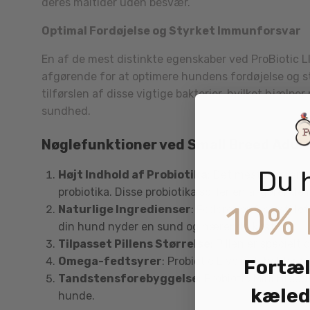
deres måltider uden besvær.
Optimal Fordøjelse og Styrket Immunforsvar
En af de mest distinkte egenskaber ved ProBiotic LI
afgørende for at optimere hundens fordøjelse og sty
tilførslen af disse vigtige bakterier, hvilket hjæl
sundhed.
Nøglefunktioner ved Small Breed Adult
Du 
Højt Indhold af Probiotika
: Det mest bemærke
probiotika. Disse probiotika spiller en afgørend
10% 
Naturlige Ingredienser
: Foderet er fremstille
din hund nyder en sund og nærende kost.
Tilpasset Pillens Størrelse
: Pillen er speciel
Omega-fedtsyrer
: Probiotic Live indeholder 
Fortæl
Tandstensforebyggelse
: Probiotic Mini Bree
kæled
hunde.