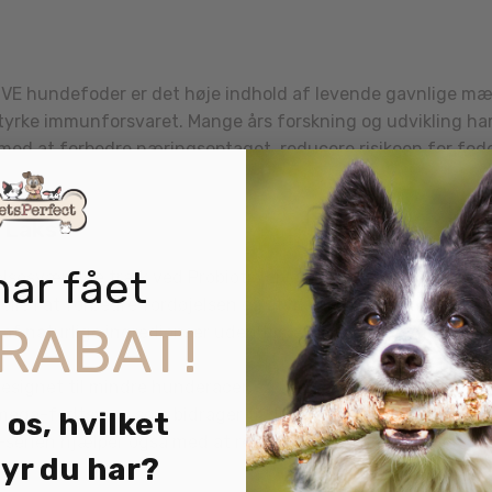
VE hundefoder er det høje indhold af levende gavnlige mælkes
rke immunforsvaret. Mange års forskning og udvikling har res
per med at forbedre næringsoptaget, reducere risikoen for fo
 Laks
har fået
lsesværdige træk ved Probiotic Live er dets rigdom af gav
e rolle i at forbedre fordøjelsen og styrke immunsystemet ho
RABAT!
t af naturlige ingredienser uden tilsætning af kunstige farve
t designet til mindre hunderacer, så den er nem at spise og fo
omega-fedtsyrer, som bidrager til din hunds hud- og pels s
 os, hvilket
d-serien hjælper også med at reducere dannelsen af tandste
yr du har?