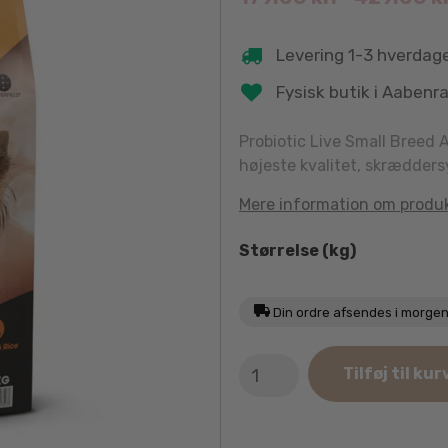
Levering 1-3 hverdag
Fysisk butik i Aabenr
Probiotic Live Small Breed 
højeste kvalitet, skrædders
Mere information om produ
Størrelse (kg)
Din ordre afsendes i morge
Probiotic
Tilføj til kur
Live
Small
Breed
Adult