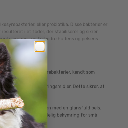
yrebakterier, eller probiotika. Disse bakterier er
ulteret i et foder, der stabiliserer og sikrer
derintolerancer, og forbedre hudens og pelsens
nlige levende mælkesyrebakterier, kendt som
s din hund.
stoffer eller konserveringsmidler. Dette sikrer, at
rdøje.
undhed og efterlader den med en glansfuld pels.
n, hvilket er en almindelig bekymring for små