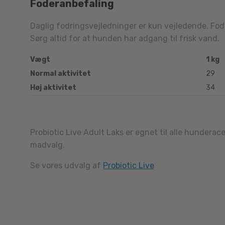
Foderanbefaling
Daglig fodringsvejledninger er kun vejledende. Fode
Sørg altid for at hunden har adgang til frisk vand.
Vægt
1 kg
Normal aktivitet
29
Høj aktivitet
34
Probiotic Live Adult Laks er egnet til alle hunderac
madvalg.
Se vores udvalg af
Probiotic Live