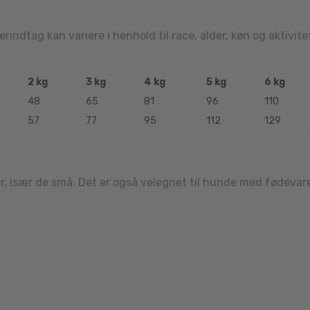
rindtag kan variere i henhold til race, alder, køn og aktivi
2 kg
3 kg
4 kg
5 kg
6 kg
48
65
81
96
110
57
77
95
112
129
er, især de små. Det er også velegnet til hunde med fødevarei