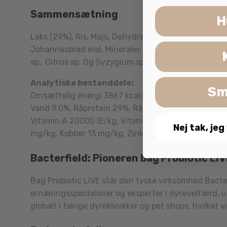
Sammensætning
H
Laks (29%), Ris, Majs, Dehydreret kylling, Animalsk f
Johannesbrød mel, Mineraler, Bryggeritørgær, Hørfrø
sp., Citrus sp. Og Syzygium sp.
Analytiske bestanddele:
Sm
Omsættelig energi 3867 kcal/kg.
Vand 9.0%, Råprotein 29%, Råfedt 16%, Råaske 6.5%
Vitamin A 20000 IE/kg, Vitamin D3 2000 IE/kg, Vit
Nej tak, jeg
mg/kg, Kobber 13 mg/kg, Zink 100 mg/kg, Mangan 4
Bacterfield: Pioneren bag Probiotic LI
Bag Probiotic LIVE står den tyske virksomhed Bacte
ernæringsspecialister og eksperter i dyrevelfærd, 
globalt i talrige dyreklinikker og pet shops, hvilket 