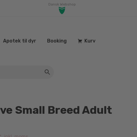
Dansk Webshop
Apotek til dyr
Booking
Kurv
ive Small Breed Adult
r.
inkl. moms