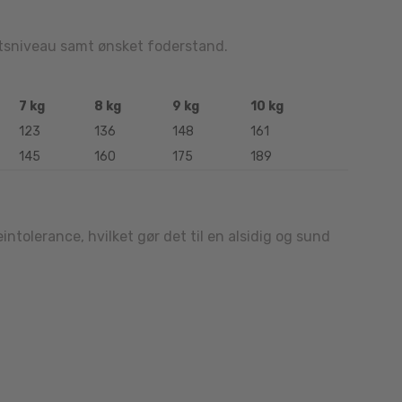
tetsniveau samt ønsket foderstand.
7 kg
8 kg
9 kg
10 kg
123
136
148
161
145
160
175
189
ntolerance, hvilket gør det til en alsidig og sund