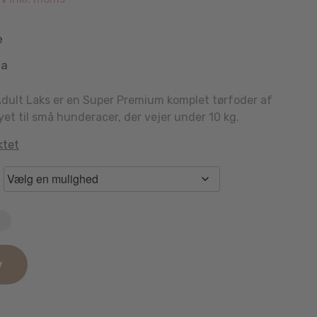
e
aa
Adult Laks er en Super Premium komplet tørfoder af
yet til små hunderacer, der vejer under 10 kg.
ktet
n
v