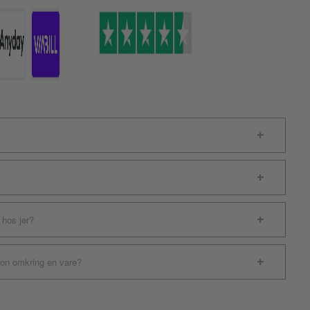
 hos jer?
ion omkring en vare?