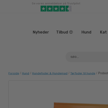
Gå
Se vores anmeldelser på Trustpilot
til
indhold
Nyheder
Tilbud 🤑
Hund
Kat
/
/
/
/ Probio
Forside
Hund
Hundefoder & Hundemad
Tørfoder til hunde