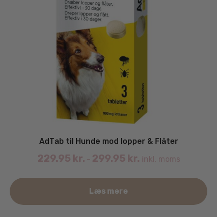
AdTab til Hunde mod lopper & Flåter
229.95
kr.
299.95
kr.
inkl. moms
–
De
Læs mere
va
ha