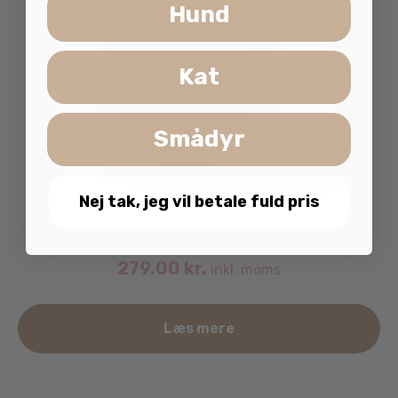
Hund
Kat
Smådyr
Nej tak, jeg vil betale fuld pris
Bayvantic Vet. Hund Max 4kg
279.00
kr.
inkl. moms
Læs mere