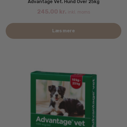
Advantage Vet. Hund Over 25kg
245.00
kr.
inkl. moms
Læs mere