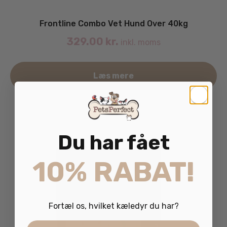
Frontline Combo Vet Hund Over 40kg
329.00
kr.
inkl. moms
Læs mere
Du har fået
10% RABAT!
Fortæl os, hvilket kæledyr du har?