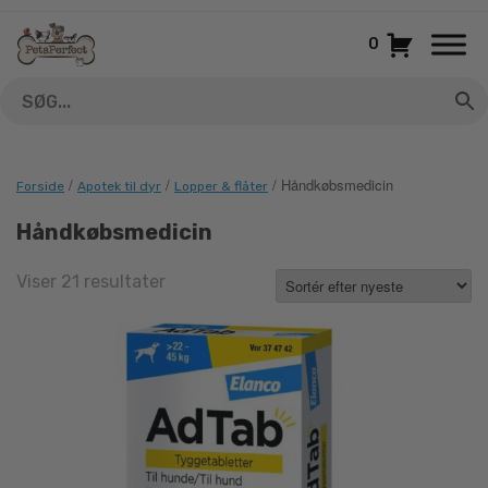
Gå
til
0
indhold
/
/
/ Håndkøbsmedicin
Forside
Apotek til dyr
Lopper & flåter
Håndkøbsmedicin
Sorted
Viser 21 resultater
by
latest