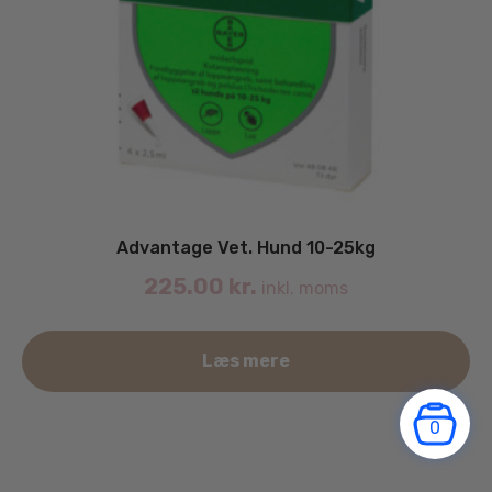
Advantage Vet. Hund 10-25kg
225.00
kr.
inkl. moms
Læs mere
0