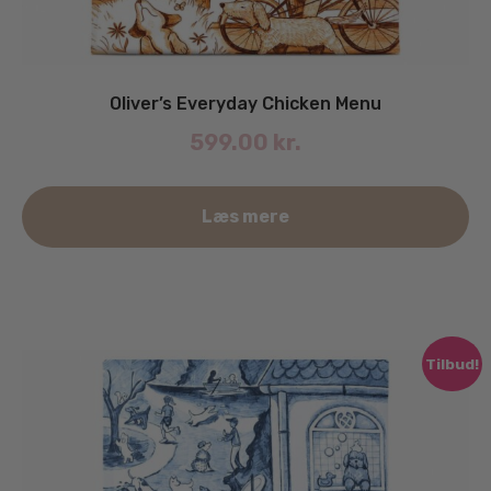
Oliver’s Everyday Chicken Menu
599.00
kr.
De
Læs mere
va
ha
fle
va
Mu
ka
Tilbud!
væ
på
va