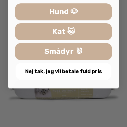
Hund 🐶
Kat 🐱
Smådyr 🐰
Nej tak, jeg vil betale fuld pris