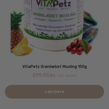
VitaPetz Grønlæbet Musling 150g
299.95
kr.
inkl. moms
Læs mere