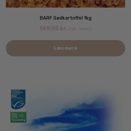
BARF Sødkartoffel 1kg
149.95
kr.
inkl. moms
Læs mere