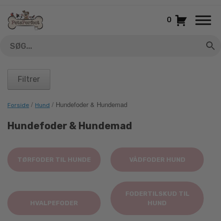
Gå
til
0
indhold
Filtrer
/
/ Hundefoder & Hundemad
Forside
Hund
Hundefoder & Hundemad
TØRFODER TIL HUNDE
VÅDFODER HUND
FODERTILSKUD TIL
HVALPEFODER
HUND