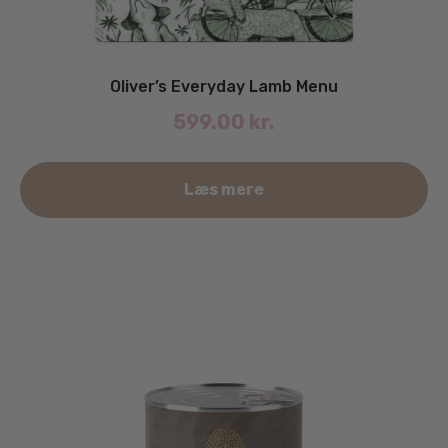
Oliver’s Everyday Lamb Menu
599.00
kr.
De
Læs mere
va
ha
fle
va
Mu
ka
væ
på
va