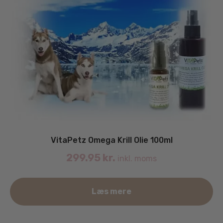
VitaPetz Omega Krill Olie 100ml
299.95
kr.
inkl. moms
Læs mere