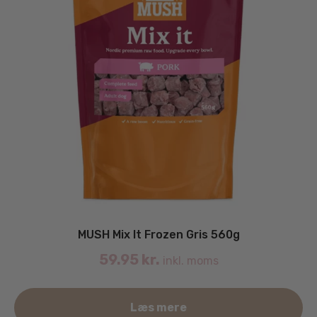
MUSH Mix It Frozen Gris 560g
59.95
kr.
inkl. moms
Læs mere