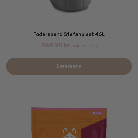
Foderspand Stefanplast 46L
269.95
kr.
inkl. moms
Læs mere