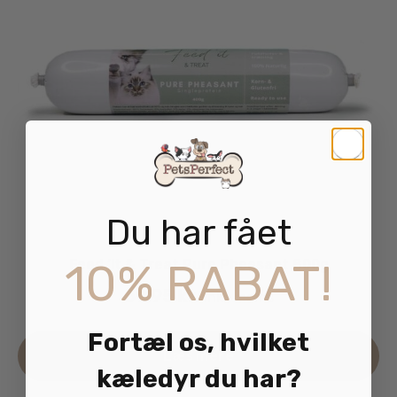
Du har fået
10% RABAT!
Feed ‘It & Treat Pure Pheasant 800g
69.95
kr.
inkl. moms
Fortæl os, hvilket
Læs mere
kæledyr du har?