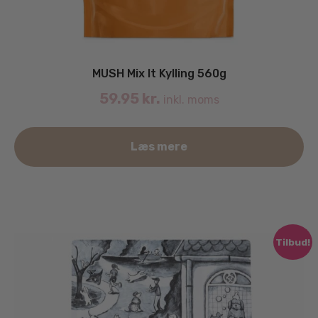
MUSH Mix It Kylling 560g
59.95
kr.
inkl. moms
Læs mere
Tilbud!