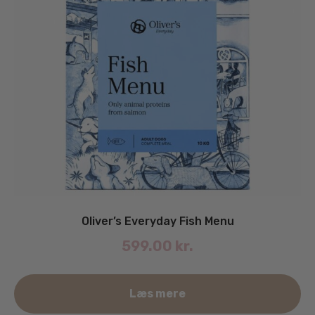
Oliver’s Everyday Fish Menu
599.00
kr.
De
Læs mere
va