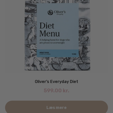
Oliver’s Everyday Diet
599.00
kr.
De
Læs mere
va