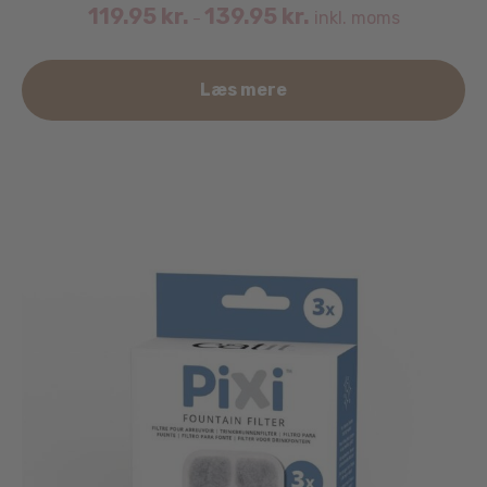
119.95
kr.
139.95
kr.
inkl. moms
–
De
Læs mere
va
ha
fle
va
Mu
ka
væ
på
va