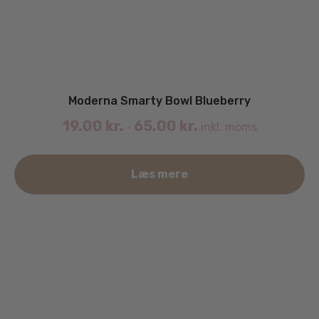
Moderna Smarty Bowl Blueberry
19.00
kr.
65.00
kr.
inkl. moms
–
De
Læs mere
va
ha
fle
va
Mu
ka
væ
på
va