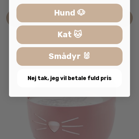
Hund 🐶
Læs mere
Kat 🐱
Smådyr 🐰
Nej tak, jeg vil betale fuld pris