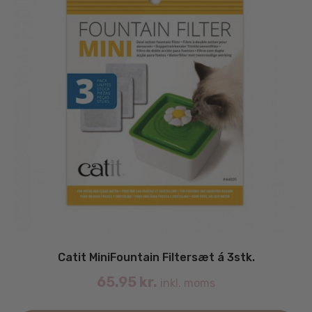
va
Catit MiniFountain Filtersæt á 3stk.
65.95
kr.
inkl. moms