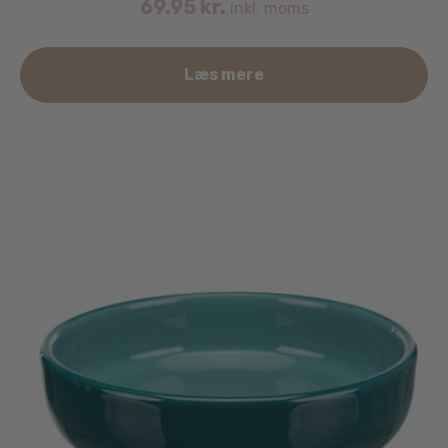
69.95
kr.
inkl. moms
Læs mere