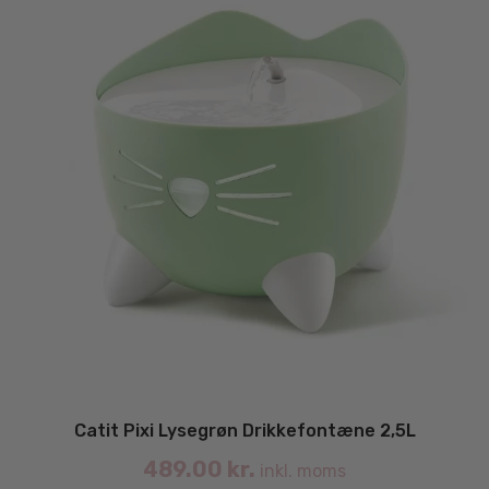
Catit Pixi Lysegrøn Drikkefontæne 2,5L
489.00
kr.
inkl. moms