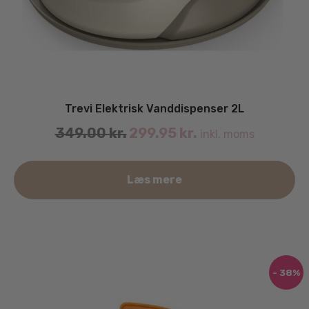
Trevi Elektrisk Vanddispenser 2L
Original
Current
349.00
kr.
299.95
kr.
inkl. moms
price
price
was:
is:
Læs mere
349.00 kr..
299.95 kr..
- 38%