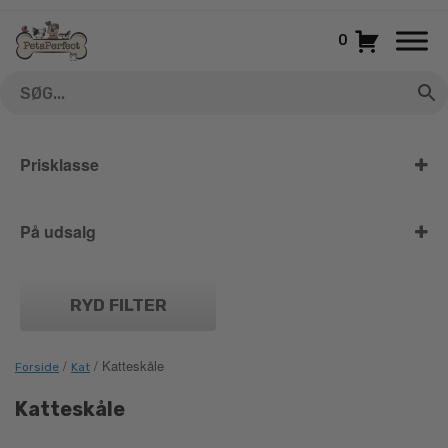
Gå
til
0
indhold
Prisklasse
På udsalg
På udsalg
RYD FILTER
/
/ Katteskåle
Forside
Kat
Katteskåle