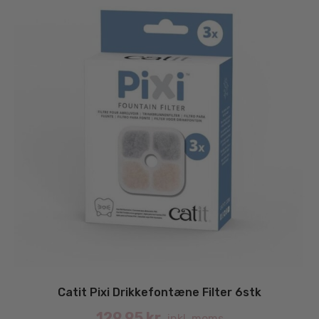
Catit Pixi Drikkefontæne Filter 6stk
129.95
kr.
inkl. moms