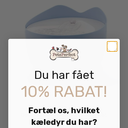
Du har fået
10% RABAT!
Fortæl os, hvilket
Catit Pixi Lyseblå Drikkefontæne 2,5L
kæledyr du har?
489.00
kr.
inkl. moms