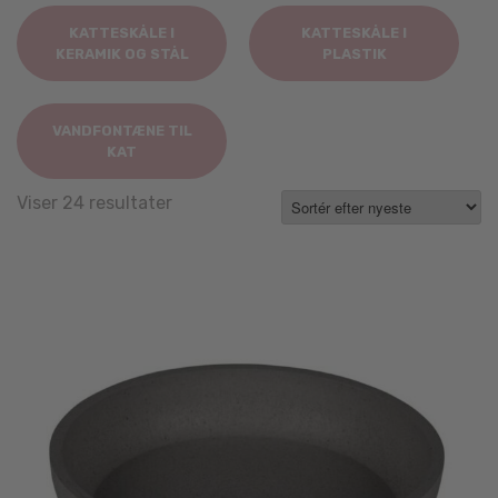
KATTESKÅLE I
KATTESKÅLE I
KERAMIK OG STÅL
PLASTIK
VANDFONTÆNE TIL
KAT
Sorted
Viser 24 resultater
by
latest