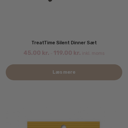
TreatTime Silent Dinner Sæt
45.00
kr.
119.00
kr.
inkl. moms
–
De
Læs mere
va
ha
fle
va
Mu
ka
væ
på