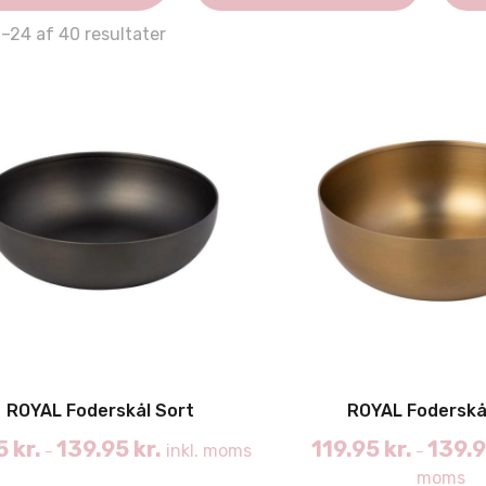
Sorted
1–24 af 40 resultater
by
latest
ROYAL Foderskål Sort
ROYAL Foderskå
95
kr.
139.95
kr.
119.95
kr.
139.
inkl. moms
–
–
moms