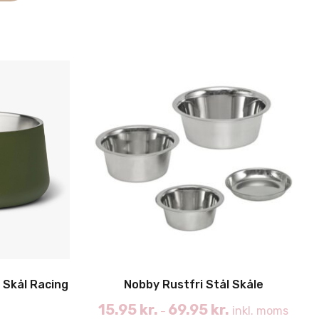
Skål Racing
Nobby Rustfri Stål Skåle
15.95
kr.
69.95
kr.
inkl. moms
–