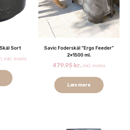
på
varesiden
Skål Sort
Savic Foderskål “Ergo Feeder”
2×1500 ml.
r.
inkl. moms
479.95
kr.
inkl. moms
Læs mere