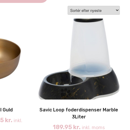
l Guld
Savic Loop foderdispenser Marble
3Liter
95
kr.
inkl.
189.95
kr.
inkl. moms