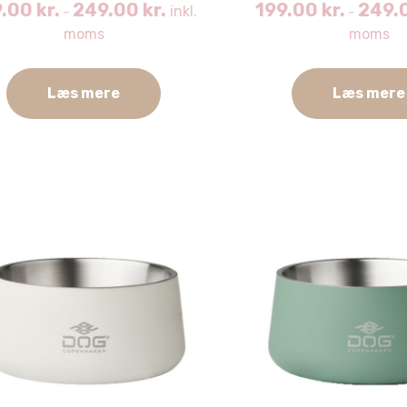
9.00
kr.
249.00
kr.
199.00
kr.
249.
inkl.
–
–
moms
moms
Læs mere
Læs mere
Dette
vare
har
flere
ter.
varianter.
hederne
Mulighederne
kan
s
vælges
på
iden
varesiden