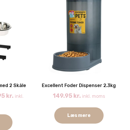
med 2 Skåle
Excellent Foder Dispenser 2.3kg
95
kr.
149.95
kr.
inkl.
inkl. moms
Læs mere