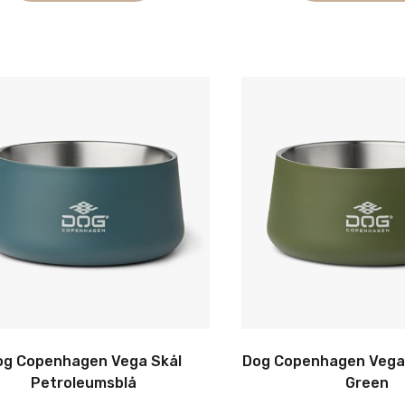
Dette
vare
har
flere
varianter.
Mulighederne
kan
vælges
på
varesiden
og Copenhagen Vega Skål
Dog Copenhagen Vega 
Petroleumsblå
Green