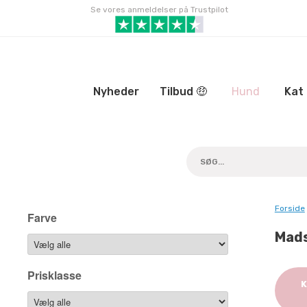
Gå
Se vores anmeldelser på Trustpilot
til
indhold
Nyheder
Tilbud 🤑
Hund
Kat
Forside
Farve
Mads
Prisklasse
K