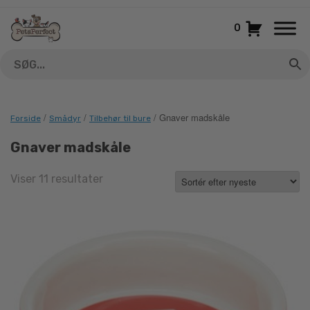
Gå
til
0
indhold
/
/
/ Gnaver madskåle
Forside
Smådyr
Tilbehør til bure
Gnaver madskåle
Sorted
Viser 11 resultater
by
latest