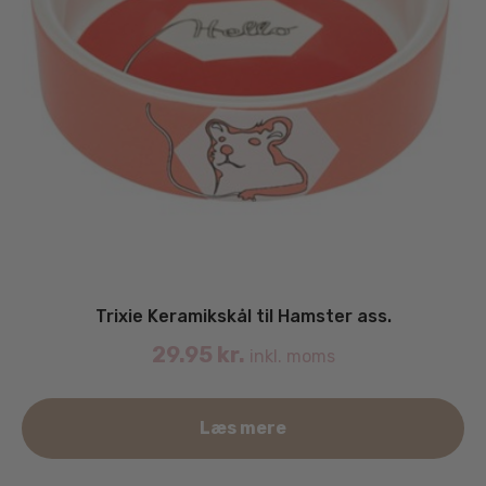
Trixie Keramikskål til Hamster ass.
29.95
kr.
inkl. moms
Læs mere