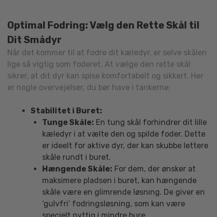
Mu
ka
Optimal Fodring: Vælg den Rette Skål til
væ
Dit Smådyr
på
va
Når det kommer til at fodre dit kæledyr, er selve skålen
lige så vigtig som foderet. At vælge den rette skål
sikrer, at dit dyr kan spise komfortabelt og sikkert. Her
er nogle overvejelser, du bør have i tankerne:
Stabilitet i Buret:
Tunge Skåle:
En tung skål forhindrer dit lille
kæledyr i at vælte den og spilde foder. Dette
er ideelt for aktive dyr, der kan skubbe lettere
skåle rundt i buret.
Hængende Skåle:
For dem, der ønsker at
maksimere pladsen i buret, kan hængende
skåle være en glimrende løsning. De giver en
‘gulvfri’ fodringsløsning, som kan være
specielt nyttig i mindre bure.