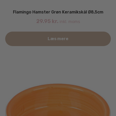
Flamingo Hamster Grøn Keramikskål Ø8,5cm
29.95
kr.
inkl. moms
Læs mere