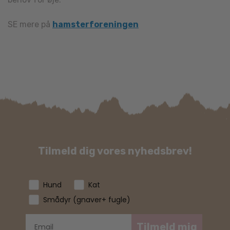
SE mere på
hamsterforeningen
Tilmeld dig vores nyhedsbrev!
Hund
Kat
Smådyr (gnaver+ fugle)
Tilmeld mig