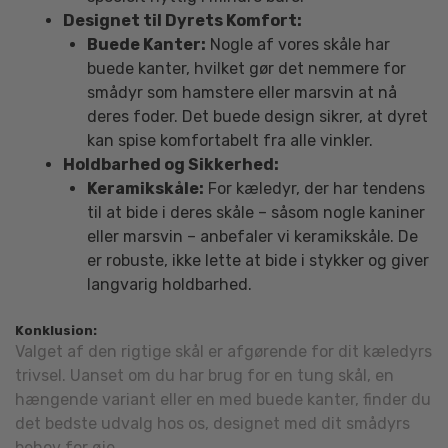
Designet til Dyrets Komfort:
Buede Kanter:
Nogle af vores skåle har
buede kanter, hvilket gør det nemmere for
smådyr som hamstere eller marsvin at nå
deres foder. Det buede design sikrer, at dyret
kan spise komfortabelt fra alle vinkler.
Holdbarhed og Sikkerhed:
Keramikskåle:
For kæledyr, der har tendens
til at bide i deres skåle – såsom nogle kaniner
eller marsvin – anbefaler vi keramikskåle. De
er robuste, ikke lette at bide i stykker og giver
langvarig holdbarhed.
Konklusion:
Valget af den rigtige skål er afgørende for dit kæledyrs
trivsel. Uanset om du har brug for en tung skål, en
hængende variant eller en med buede kanter, finder du
det bedste udvalg hos os, designet med dit smådyrs
behov for øje.