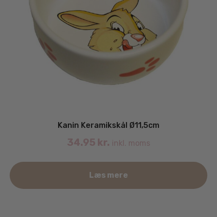
Kanin Keramikskål Ø11,5cm
34.95
kr.
inkl. moms
Læs mere