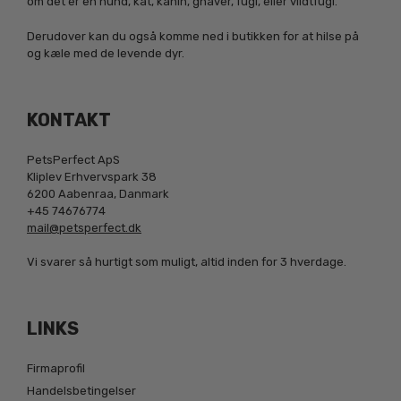
om det er en hund, kat, kanin, gnaver, fugl, eller vildtfugl.
Derudover kan du også komme ned i butikken for at hilse på
og kæle med de levende dyr.
KONTAKT
PetsPerfect ApS
Kliplev Erhvervspark 38
6200 Aabenraa, Danmark
+45 74676774
mail@petsperfect.dk
Vi svarer så hurtigt som muligt, altid inden for 3 hverdage.
LINKS
Firmaprofil
Handelsbetingelser