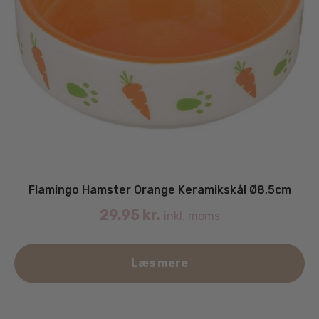
Flamingo Hamster Orange Keramikskål Ø8,5cm
29.95
kr.
inkl. moms
Læs mere