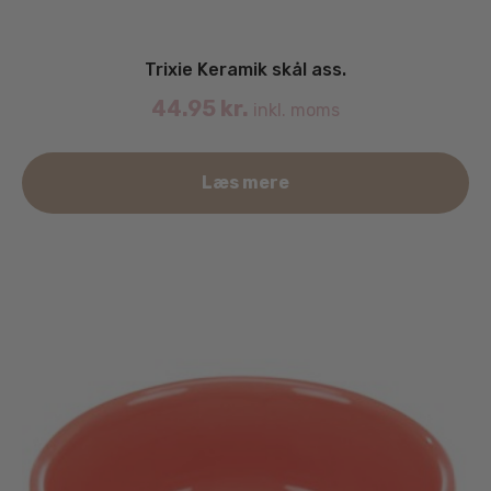
Trixie Keramik skål ass.
44.95
kr.
inkl. moms
Læs mere