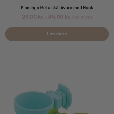
Flamingo Metalskål Avaro med Hank
29.00
kr.
45.00
kr.
inkl. moms
–
De
Læs mere
va
ha
fle
va
Mu
ka
væ
på
va