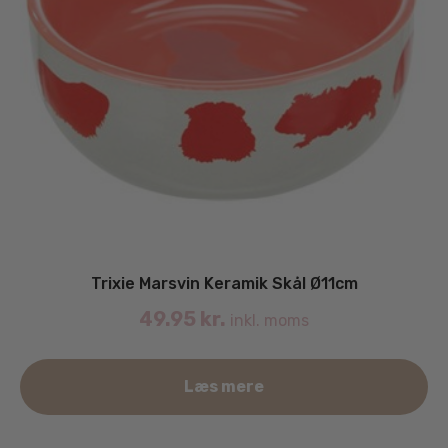
Trixie Marsvin Keramik Skål Ø11cm
49.95
kr.
inkl. moms
Læs mere