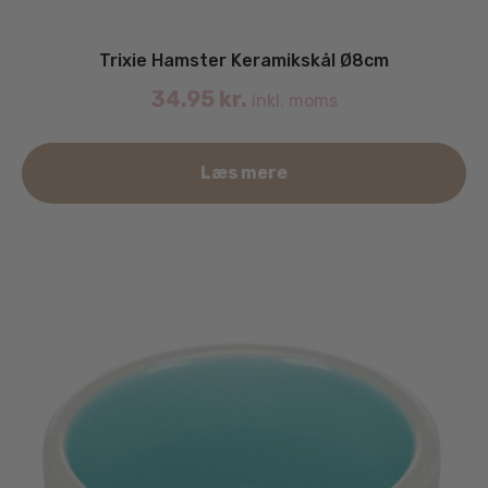
Trixie Hamster Keramikskål Ø8cm
34.95
kr.
inkl. moms
Læs mere