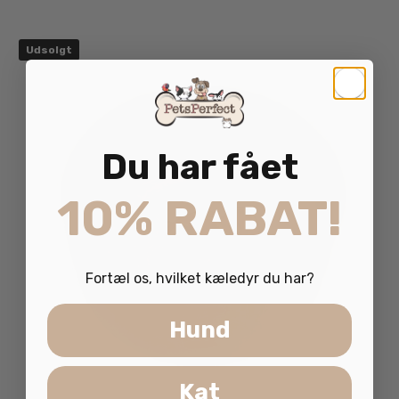
Udsolgt
Du har fået
10% RABAT!
Fortæl os, hvilket kæledyr du har?
Hund
Kat