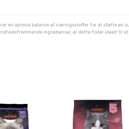
Kat 🐱
ådyr 🐰
iver en optimal balance af næringsstoffer for at støtte en s
dhedsfremmende ingredienser, er dette foder ideelt til at sik
 vil betale fuld pris