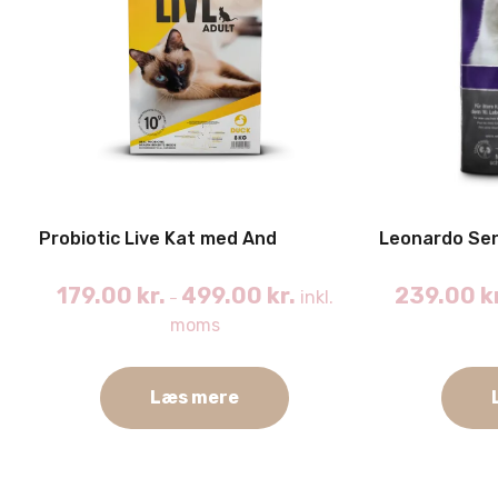
Probiotic Live Kat med And
Leonardo Sen
179.00
kr.
499.00
kr.
239.00
k
inkl.
–
moms
Læs mere
Dette
Dette