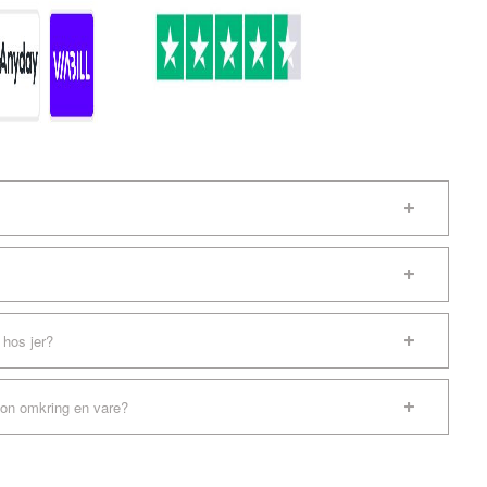
 hos jer?
ion omkring en vare?