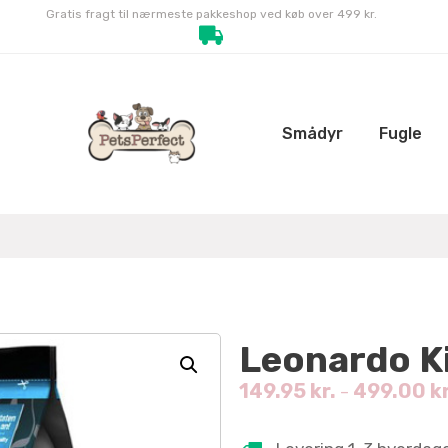
Gratis fragt til nærmeste pakkeshop ved køb over 499 kr.
Smådyr
Fugle
Leonardo Ki
149.95
kr.
499.00
kr
–