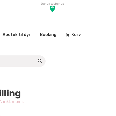
Dansk Webshop
Apotek til dyr
Booking
Kurv
lling
.
inkl. moms