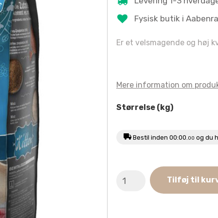
Levering 1-3 hverdag
Fysisk butik i Aabenr
Er et velsmagende og høj kva
Mere information om produ
Størrelse (kg)
Bestil inden
00:00.
og du h
00
Leonardo
Tilføj til kur
Killing
antal