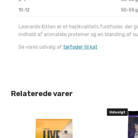
10-12
50-55 g
Sm
Leonardo Kitten er et højtkvalitets fuldfoder, der g
indhold af animalske proteiner og en blanding af sun
Nej tak, jeg
Se vores udvalg af
tørfoder til kat
Relaterede varer
Udsolgt