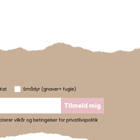
Kat
Smådyr (gnaver+ fugle)
Tilmeld mig
erer vilkår og betingelser for privatlivspolitik