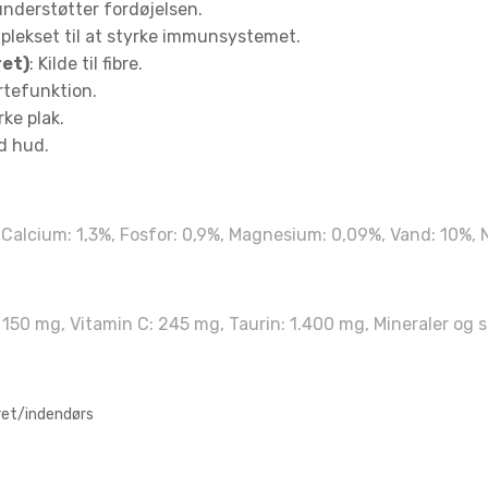
nderstøtter fordøjelsen.
mplekset til at styrke immunsystemet.
ret)
: Kilde til fibre.
ertefunktion.
rke plak.
nd hud.
har fået
RABAT!
%, Calcium: 1,3%, Fosfor: 0,9%, Magnesium: 0,09%, Vand: 10%,
 os, hvilket
E: 150 mg, Vitamin C: 245 mg, Taurin: 1.400 mg, Mineraler og 
yr du har?
und 🐶
eret/indendørs