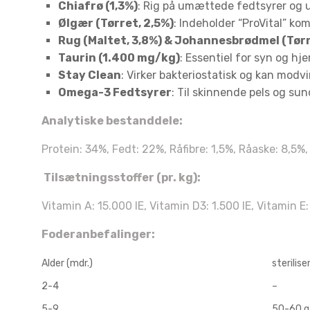
Chiafrø (1,3%)
: Rig på umættede fedtsyrer og u
Ølgær (Tørret, 2,5%)
: Indeholder “ProVital” ko
Rug (Maltet, 3,8%) & Johannesbrødmel (Tør
Taurin (1.400 mg/kg)
: Essentiel for syn og hj
Stay Clean
: Virker bakteriostatisk og kan modvi
Omega-3 Fedtsyrer
: Til skinnende pels og su
Du 
Analytiske bestanddele:
10% 
Protein: 34%, Fedt: 22%, Råfibre: 1,5%, Råaske: 8,5
Tilsætningsstoffer (pr. kg):
Fortæl
Vitamin A: 15.000 IE, Vitamin D3: 1.500 IE, Vitamin 
kæled
Foderanbefalinger:
H
Alder (mdr.)
sterilis
2-4
–
5-9
50-60 g