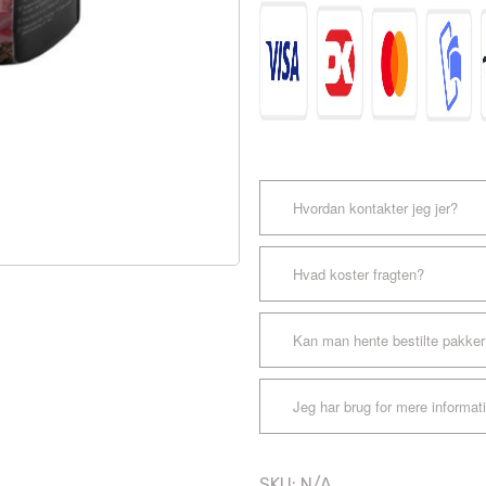
Hvordan kontakter jeg jer?
Hvad koster fragten?
Kan man hente bestilte pakker
Jeg har brug for mere informat
SKU:
N/A