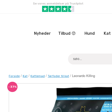
Gå
Se vores anmeldelser på Trustpilot
til
indhold
Nyheder
Tilbud 🤑
Hund
Kat
/
/
/
/ Leonardo Killing
Forside
Kat
Kattemad
Tørfoder til kat
- 37%