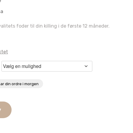
e
aa
litets foder til din killing i de første 12 måneder.
ktet
ar din ordre i morgen
v