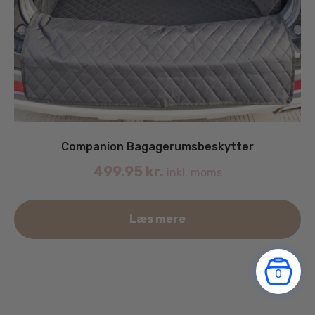
Companion Bagagerumsbeskytter
499.95
kr.
inkl. moms
Læs mere
0