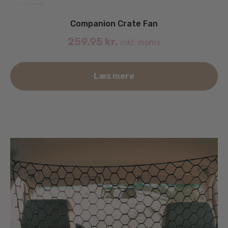
Companion Crate Fan
259.95
kr.
inkl. moms
Læs mere