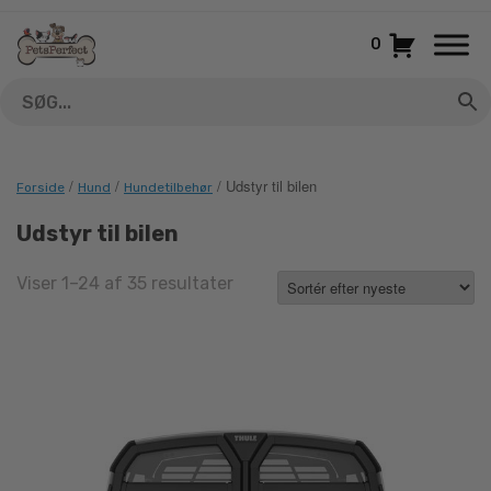
Gå
til
0
indhold
/
/
/ Udstyr til bilen
Forside
Hund
Hundetilbehør
Udstyr til bilen
Sorted
Viser 1–24 af 35 resultater
by
latest