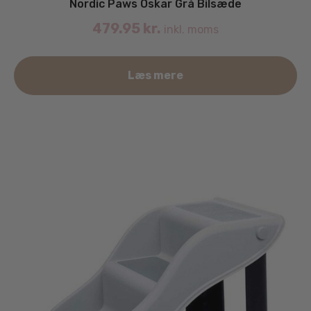
Nordic Paws Oskar Grå Bilsæde
479.95
kr.
inkl. moms
Læs mere