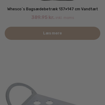
Whesco´s Bagsædebetræk 137×147 cm Vandtæt
389.95
kr.
inkl. moms
Læs mere