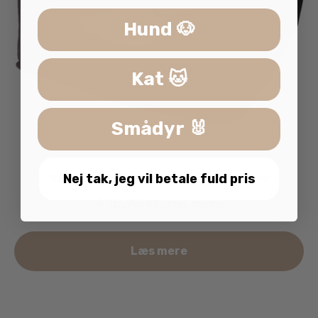
Hund 🐶
Kat 🐱
Smådyr 🐰
Nordic Paws Cozy Luksus Brun Bilsæde
Nej tak, jeg vil betale fuld pris
415.95
kr.
inkl. moms
Læs mere