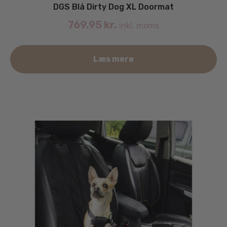
DGS Blå Dirty Dog XL Doormat
769.95
kr.
inkl. moms
Læs mere