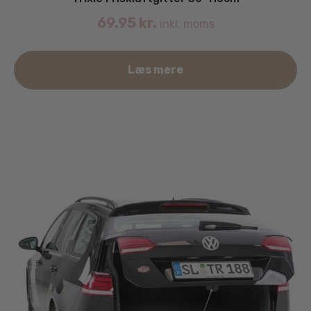
69.95
kr.
inkl. moms
Læs mere