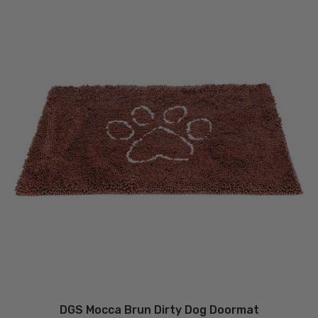
væ
på
va
DGS Mocca Brun Dirty Dog Doormat