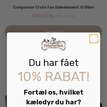
Companion Crate Fan Køleelement til Bilen
149.95
kr.
inkl. moms
Læs mere
Du har fået
10% RABAT!
Fortæl os, hvilket
kæledyr du har?