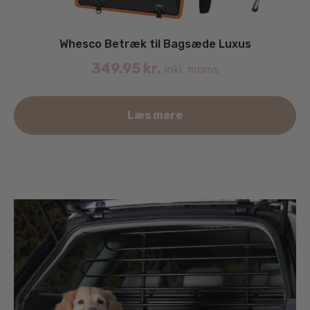
Whesco Betræk til Bagsæde Luxus
349.95
kr.
inkl. moms
Læs mere