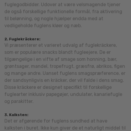
fuglegodbidder. Udover at være velsmagende tjener
de også forskellige funktionelle formål, fra aktivering
til belønning, og nogle hjælper endda med at
vedligeholde fuglens kløer og næb.
2. Fuglekräckere:
Vi præsenterer et varieret udvalg af fuglekräckere,
som er populære snacks blandt fugleejere. De er
tilgængelige i en vifte af smage som honning, bær,
grøntsager, mandel, tropefrugt, græsfrø, abrikos, figen
og mange andre. Uanset fuglens smagspræference, er
der sandsynligvis en kräcker, der vil falde i dens smag.
Disse kräckere er designet specifikt til forskellige
fuglearter inklusiv papegøjer, undulater, kanariefugle
og parakitter.
3. Kalksten:
Det er afgørende for fuglens sundhed at have
kalksten i buret. Ikke kun giver de et naturligt middel til