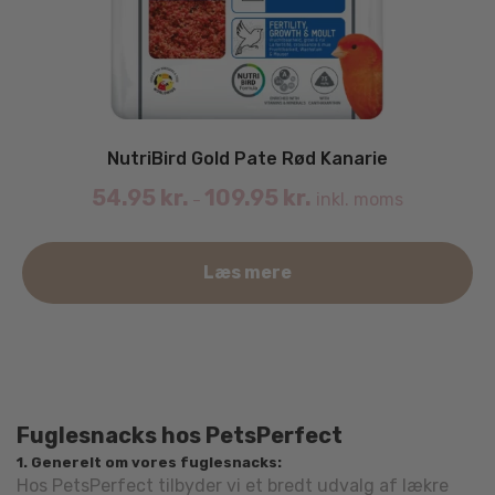
NutriBird Gold Pate Rød Kanarie
54.95
kr.
109.95
kr.
inkl. moms
–
De
Læs mere
va
ha
fle
va
Mu
ka
Fuglesnacks hos PetsPerfect
væ
1. Generelt om vores fuglesnacks:
på
Hos PetsPerfect tilbyder vi et bredt udvalg af lækre
va