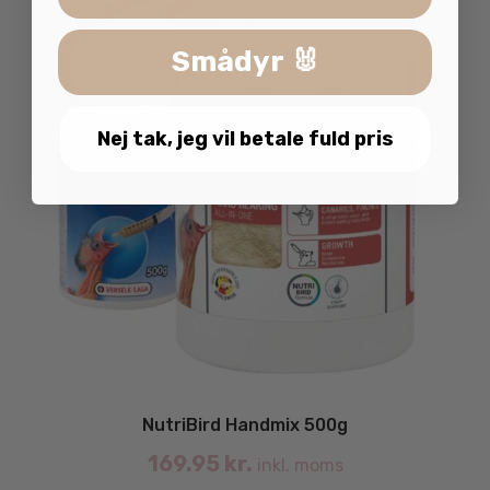
Smådyr 🐰
Nej tak, jeg vil betale fuld pris
NutriBird Handmix 500g
169.95
kr.
inkl. moms