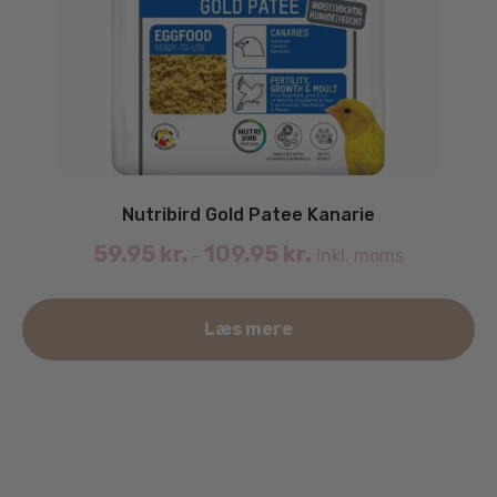
Nutribird Gold Patee Kanarie
59.95
kr.
109.95
kr.
inkl. moms
–
De
Læs mere
va
ha
fle
va
Mu
ka
væ