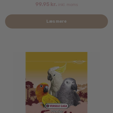
99.95
kr.
inkl. moms
Læs mere