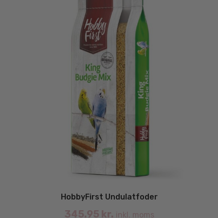
på
va
HobbyFirst Undulatfoder
345.95
kr.
inkl. moms