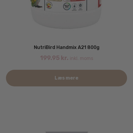
NutriBird Handmix A21 800g
199.95
kr.
inkl. moms
Læs mere