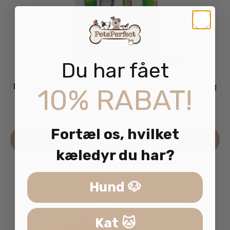
Du har fået
HobbyFirst Parakitfoder med Solsikkekerner 15kg
10% RABAT!
349.95
kr.
inkl. moms
Fortæl os, hvilket
Læs mere
kæledyr du har?
Hund 🐶
Kat 🐱