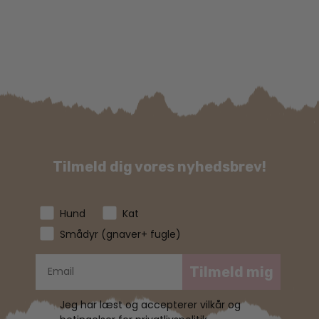
Tilmeld dig vores nyhedsbrev!
Hund
Kat
Smådyr (gnaver+ fugle)
Tilmeld mig
Jeg har læst og accepterer vilkår og