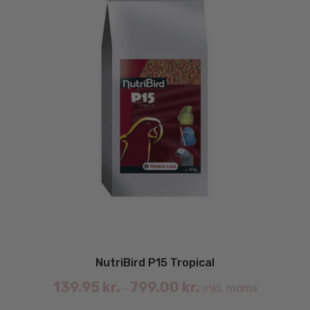
NutriBird P15 Tropical
139.95
kr.
799.00
kr.
inkl. moms
–