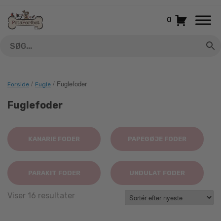
Gå
til
0
indhold
/
/ Fuglefoder
Forside
Fugle
Fuglefoder
KANARIE FODER
PAPEGØJE FODER
PARAKIT FODER
UNDULAT FODER
Sorted
Viser 16 resultater
by
latest