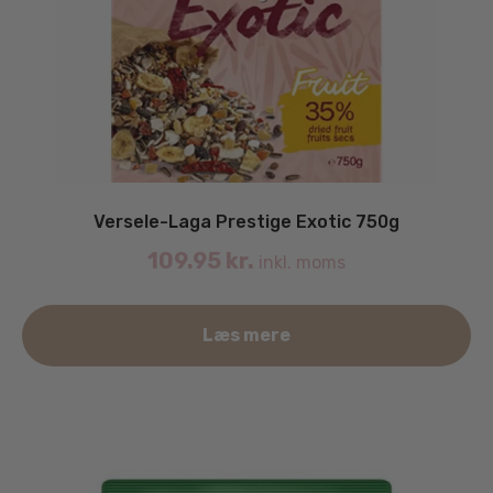
Versele-Laga Prestige Exotic 750g
109.95
kr.
inkl. moms
Læs mere