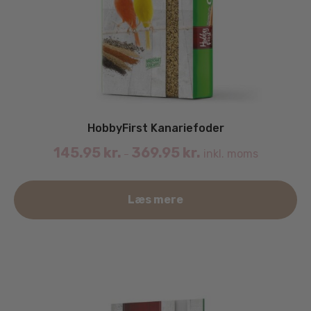
HobbyFirst Kanariefoder
145.95
kr.
369.95
kr.
inkl. moms
–
De
Læs mere
va
ha
fle
va
Mu
ka
væ