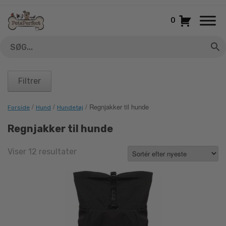
Gå
til
0
indhold
Filtrer
/
/
/ Regnjakker til hunde
Forside
Hund
Hundetøj
Regnjakker til hunde
Sorted
Viser 12 resultater
by
latest