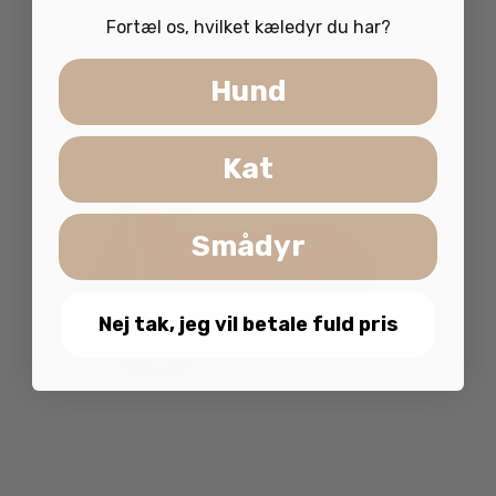
va
Fortæl os, hvilket kæledyr du har?
Mu
ka
Hund
væ
på
va
Kat
Smådyr
Nej tak, jeg vil betale fuld pris