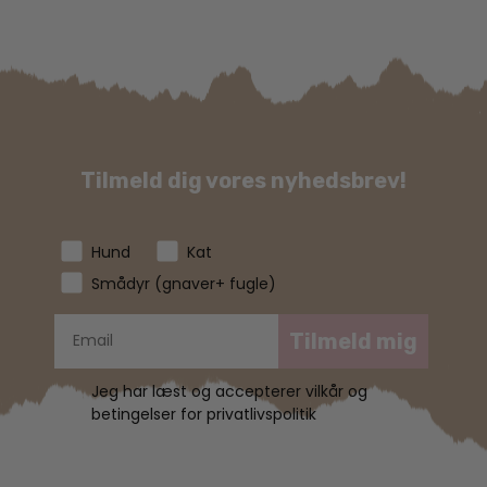
Tilmeld dig vores nyhedsbrev!
Hund
Kat
Smådyr (gnaver+ fugle)
Tilmeld mig
Jeg har læst og accepterer vilkår og
betingelser for privatlivspolitik