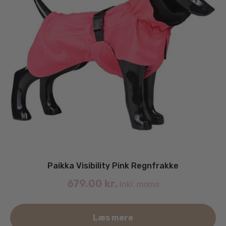
Paikka Visibility Pink Regnfrakke
679.00
kr.
inkl. moms
De
Læs mere
va