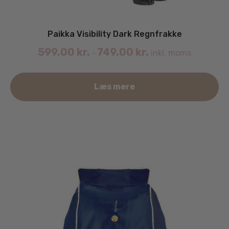
Paikka Visibility Dark Regnfrakke
599.00
kr.
749.00
kr.
inkl. moms
–
De
Læs mere
va
ha
fle
va
Mu
ka
væ
på
va