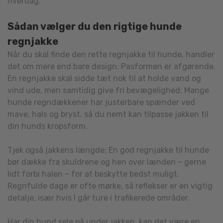
hverdag.
Sådan vælger du den rigtige hunde
regnjakke
Når du skal finde den rette regnjakke til hunde, handler
det om mere end bare design. Pasformen er afgørende.
En regnjakke skal sidde tæt nok til at holde vand og
vind ude, men samtidig give fri bevægelighed. Mange
hunde regndækkener har justerbare spænder ved
mave, hals og bryst, så du nemt kan tilpasse jakken til
din hunds kropsform.
Tjek også jakkens længde: En god regnjakke til hunde
bør dække fra skuldrene og hen over lænden – gerne
lidt forbi halen – for at beskytte bedst muligt.
Regnfulde dage er ofte mørke, så reflekser er en vigtig
detalje, især hvis I går ture i trafikerede områder.
Har din hund sele på under jakken, kan det være en