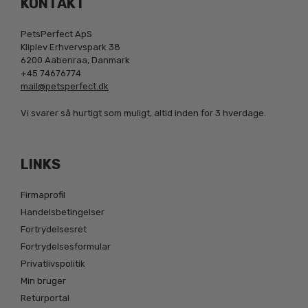
KONTAKT
PetsPerfect ApS
Kliplev Erhvervspark 38
6200 Aabenraa, Danmark
+45 74676774
mail@petsperfect.dk
Vi svarer så hurtigt som muligt, altid inden for 3 hverdage.
LINKS
Firmaprofil
Handelsbetingelser
Fortrydelsesret
Fortrydelsesformular
Privatlivspolitik
Min bruger
Returportal