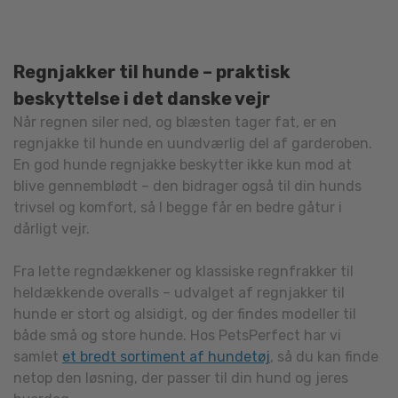
va
Mu
ka
Regnjakker til hunde – praktisk
væ
beskyttelse i det danske vejr
på
va
Når regnen siler ned, og blæsten tager fat, er en
regnjakke til hunde en uundværlig del af garderoben.
En god hunde regnjakke beskytter ikke kun mod at
blive gennemblødt – den bidrager også til din hunds
trivsel og komfort, så I begge får en bedre gåtur i
dårligt vejr.
Fra lette regndækkener og klassiske regnfrakker til
heldækkende overalls – udvalget af regnjakker til
hunde er stort og alsidigt, og der findes modeller til
både små og store hunde. Hos PetsPerfect har vi
samlet
et bredt sortiment af hundetøj
, så du kan finde
netop den løsning, der passer til din hund og jeres