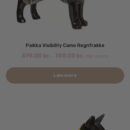
Paikka Visibility Camo Regnfrakke
679.00
kr.
749.00
kr.
inkl. moms
–
De
Læs mere
va
ha
fle
va
Mu
ka
væ
på