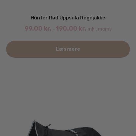
Hunter Rød Uppsala Regnjakke
99.00
kr.
190.00
kr.
inkl. moms
–
De
Læs mere
va
ha
fle
va
Mu
ka
væ
på
va