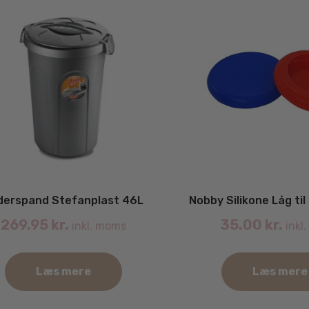
derspand Stefanplast 46L
Nobby Silikone Låg til
269.95
kr.
35.00
kr.
inkl. moms
inkl
Læs mere
Læs mere