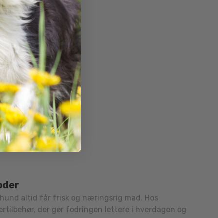
oder
 hund altid får frisk og næringsrig mad. Hos
dertilbehør, der gør fodringen lettere i hverdagen og