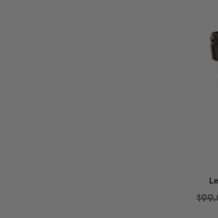
L
199