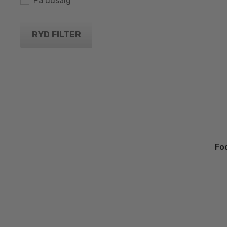
På udsalg
RYD FILTER
Fo