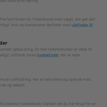
r den bedste ernæring.
Perfect finder du foderskovle med vægt, der gør det
yttigt, hvis du kombinerer tørfoder med
vådfoder til
oder
rekt opbevaring. En lille foderbeholder er ideel til
ngeligt. Udforsk vores
hvalpefoder
, der er nøje
ære en udfordring. Her er beholdere og spande med
isk og sikkert.
til præcise foderskovle. Uanset om du har brug for en