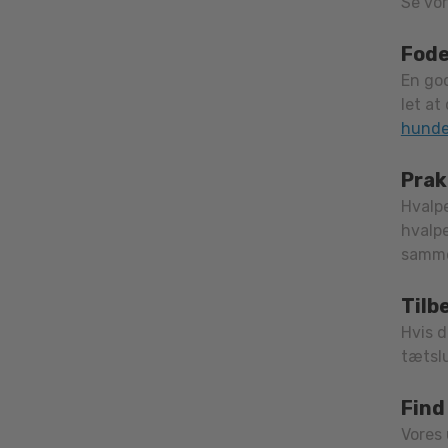
Se vo
Fode
En god
let at
hund
Prak
Hvalpe
hvalpe
sammen
Tilb
Hvis 
tætslu
Find
Vores 