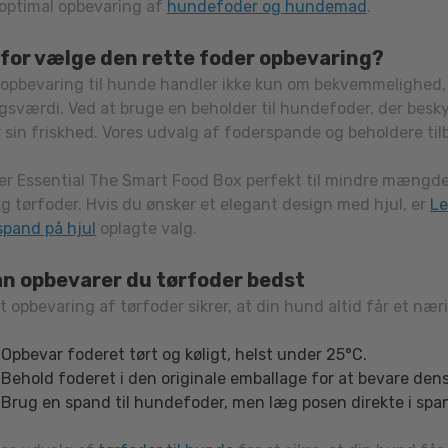
 optimal opbevaring af
hundefoder og hundemad
.
s
for vælge den rette foder opbevaring?
iden
 opbevaring til hunde handler ikke kun om bekvemmelighed,
sværdi. Ved at bruge en beholder til hundefoder, der besky
 sin friskhed. Vores udvalg af foderspande og beholdere ti
 er Essential The Smart Food Box perfekt til mindre mængd
 kg tørfoder. Hvis du ønsker et elegant design med hjul, er
Le
spand på hjul
oplagte valg.
n opbevarer du tørfoder bedst
t opbevaring af tørfoder sikrer, at din hund altid får et næri
Opbevar foderet tørt og køligt, helst under 25°C.
Behold foderet i den originale emballage for at bevare de
Brug en spand til hundefoder, men læg posen direkte i span