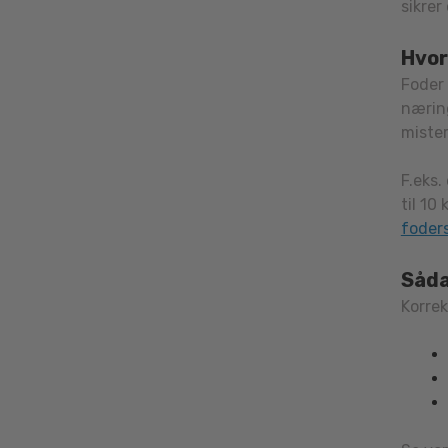
sikrer
kan
vælge
Hvor
på
vares
Foder
næring
mister
F.eks.
til 10
foder
Såda
Korrek