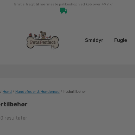
Gratis fragt til nærmeste pakkeshop ved køb over 499 kr.
Smådyr
Fugle
/
/
/ Fodertilbehør
Hund
Hundefoder & Hundemad
rtilbehør
Sorted
10 resultater
by
latest