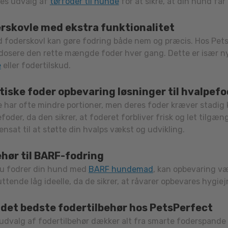
res udvalg af
tørfoder til hunde
for at sikre, at din hund få
rskovle med ekstra funktionalitet
 foderskovl kan gøre fodring både nem og præcis. Hos Pets
 dosere den rette mængde foder hver gang. Dette er især n
e
eller fodertilskud.
tiske foder opbevaring løsninger til hvalpef
 har ofte mindre portioner, men deres foder kræver stadig kor
foder, da den sikrer, at foderet forbliver frisk og let tilgæ
sat til at støtte din hvalps vækst og udvikling.
ehør til BARF-fodring
du fodrer din hund med
BARF hundemad
, kan opbevaring v
ttende låg ideelle, da de sikrer, at råvarer opbevares hygiejn
 det bedste fodertilbehør hos PetsPerfect
udvalg af fodertilbehør dækker alt fra smarte foderspande 