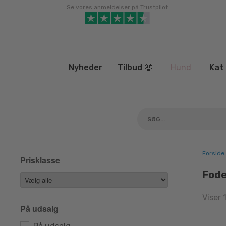
Gå
Se vores anmeldelser på Trustpilot
til
indhold
Nyheder
Tilbud 🤑
Hund
Kat
Forside
Prisklasse
Fode
Viser 
På udsalg