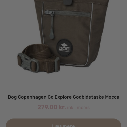
Dog Copenhagen Go Explore Godbidstaske Mocca
279.00
kr.
inkl. moms
Læs mere