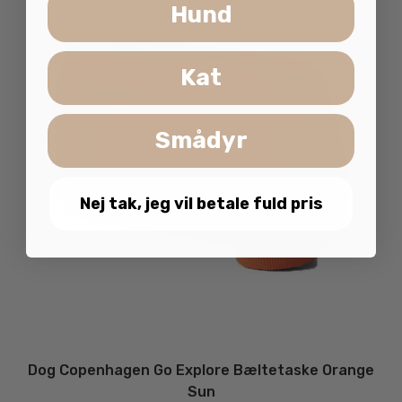
Hund
Kat
Smådyr
Nej tak, jeg vil betale fuld pris
Dog Copenhagen Go Explore Bæltetaske Orange
Sun