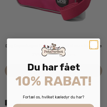
Dog Copenhagen Go Explore Bæltetaske Wild Rose
299.00
kr.
inkl. moms
Du har fået
Læs mere
10% RABAT!
Fortæl os, hvilket kæledyr du har?
Udsolgt