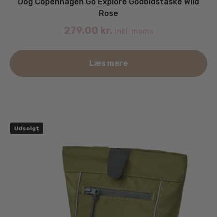
Dog Copenhagen Go Explore Godbidstaske Wild
Rose
279.00
kr.
inkl. moms
Læs mere
Udsolgt