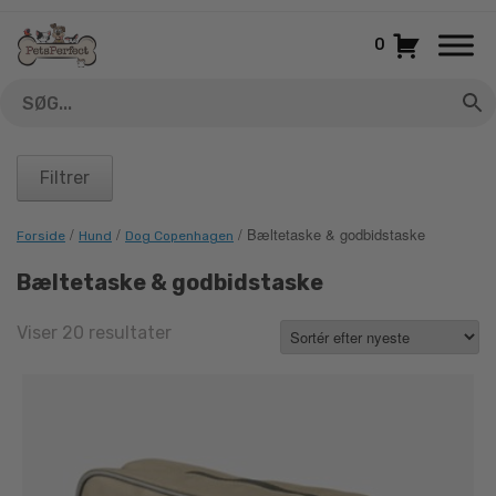
Gå
til
0
indhold
Filtrer
/
/
/ Bæltetaske & godbidstaske
Forside
Hund
Dog Copenhagen
Bæltetaske & godbidstaske
Sorted
Viser 20 resultater
by
latest