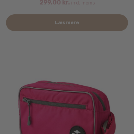
299.00
kr.
inkl. moms
Læs mere