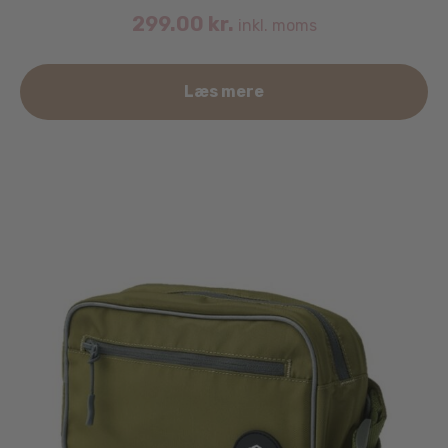
299.00
kr.
inkl. moms
Læs mere