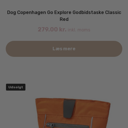
Dog Copenhagen Go Explore Godbidstaske Classic
Red
279.00
kr.
inkl. moms
Læs mere
Udsolgt