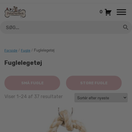
Gå
til
0
indhold
/
/ Fuglelegetøj
Forside
Fugle
Fuglelegetøj
SMÅ FUGLE
STORE FUGLE
Sorted
Viser 1–24 af 37 resultater
by
latest