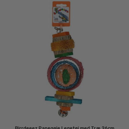
Birrdeeez Papegøje Legetøj med Træ 26cm