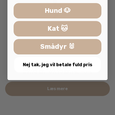
Hund 🐶
Kat 🐱
Smådyr 🐰
Nobby Klatrereb med Knuder
Nej tak, jeg vil betale fuld pris
29.95
kr.
69.95
kr.
inkl. moms
–
De
Læs mere
va
ha
fle
va