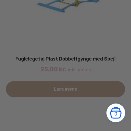
Fuglelegetøj Plast Dobbeltgynge med Spejl
25.00
kr.
inkl. moms
Læs mere
0