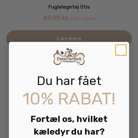
Fuglelegetøj Otis
69.95
kr.
inkl. moms
Læs mere
Du har fået
10% RABAT!
Fortæl os, hvilket
kæledyr du har?