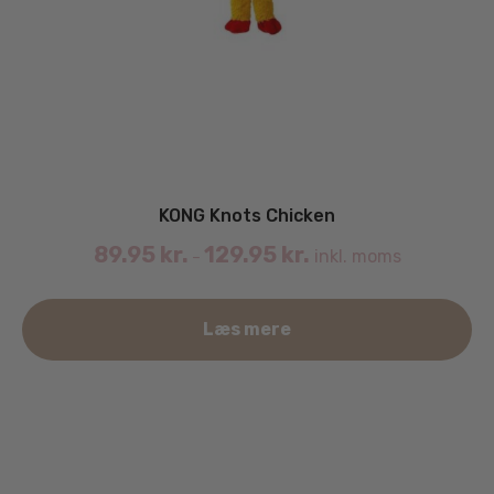
KONG Knots Chicken
89.95
kr.
129.95
kr.
inkl. moms
–
De
Læs mere
va
ha
fle
va
Mu
ka