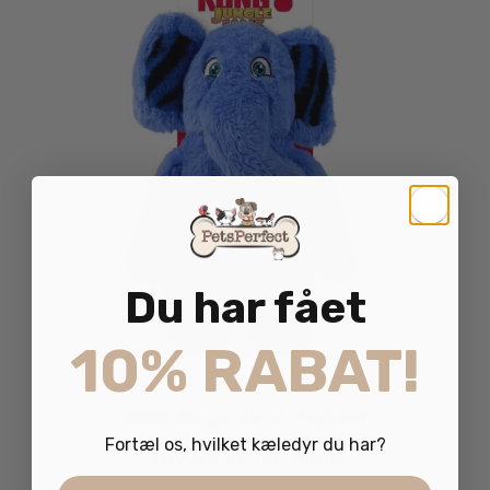
Du har fået
10% RABAT!
KONG Jungle Jamz Elephant
Fortæl os, hvilket kæledyr du har?
159.95
kr.
inkl. moms