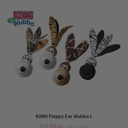
KONG Floppy Ear Wubba L
119.95
kr.
inkl. moms