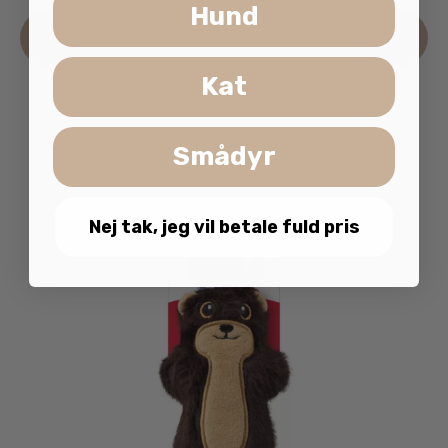
Hund
Læs mere
Kat
Smådyr
Nej tak, jeg vil betale fuld pris