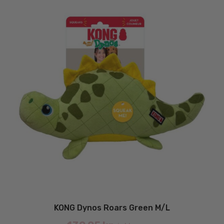
væ
på
va
KONG Dynos Roars Green M/L