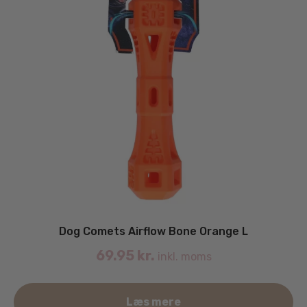
Dog Comets Airflow Bone Orange L
69.95
kr.
inkl. moms
Læs mere