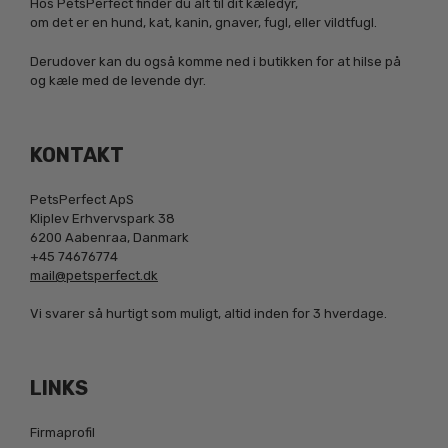
Hos PetsPerfect finder du alt til dit kæledyr,
om det er en hund, kat, kanin, gnaver, fugl, eller vildtfugl.
Derudover kan du også komme ned i butikken for at hilse på
og kæle med de levende dyr.
KONTAKT
PetsPerfect ApS
Kliplev Erhvervspark 38
6200 Aabenraa, Danmark
+45 74676774
mail@petsperfect.dk
Vi svarer så hurtigt som muligt, altid inden for 3 hverdage.
LINKS
Firmaprofil