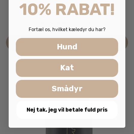
10% RABAT!
Flexadin Adult Softbites 70stk.
599.95
kr.
inkl. moms
Fortæl os, hvilket kæledyr du har?
Læs mere
Hund
Kat
Smådyr
Nej tak, jeg vil betale fuld pris