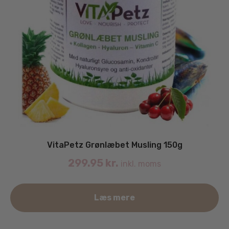
VitaPetz Grønlæbet Musling 150g
299.95
kr.
inkl. moms
Læs mere