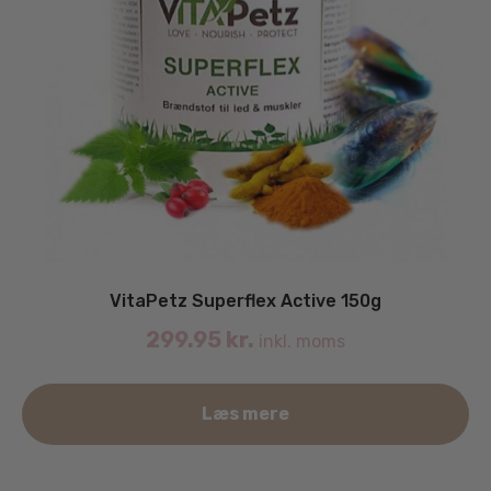
VitaPetz Superflex Active 150g
299.95
kr.
inkl. moms
Læs mere