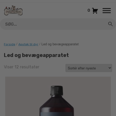
Gå
til
0
indhold
/
/ Led og bevægeapparatet
Forside
Apotek til dyr
Led og bevægeapparatet
Sorted
Viser 12 resultater
by
latest