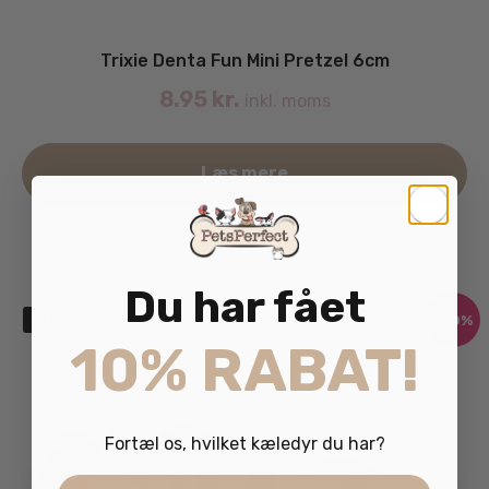
Trixie Denta Fun Mini Pretzel 6cm
8.95
kr.
inkl. moms
Læs mere
Du har fået
-20%
Udsolgt
10% RABAT!
Fortæl os, hvilket kæledyr du har?