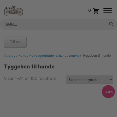
Gå
til
0
indhold
Filtrer
/
/
/ Tyggeben til hunde
Forside
Hund
Hundegodbidder & hundesnacks
Tyggeben til hunde
Sorted
Viser 1–24 af 120 resultater
by
latest
-20%