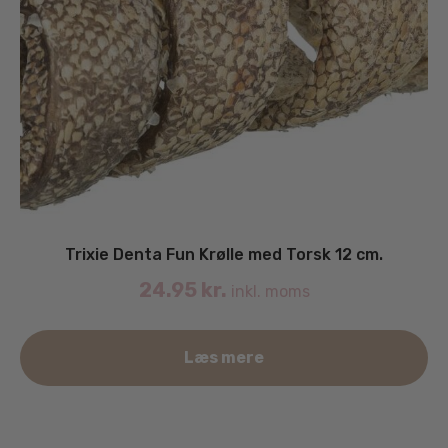
Trixie Denta Fun Krølle med Torsk 12 cm.
24.95
kr.
inkl. moms
Læs mere