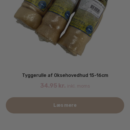
Tyggerulle af Oksehovedhud 15-16cm
34.95
kr.
inkl. moms
Læs mere