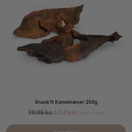
Snack’It Kamelnæser 250g
79.95
kr.
63.96
kr.
inkl. moms