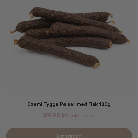
Ozami Tygge Pølser med Fisk 100g
39.95
kr.
inkl. moms
Læs mere