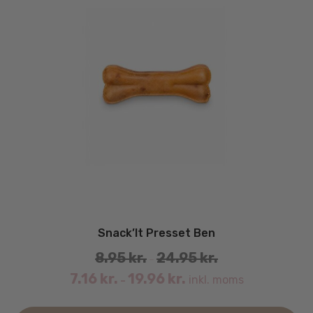
Snack’It Presset Ben
8.95
kr.
24.95
kr.
–
7.16
kr.
19.96
kr.
inkl. moms
–