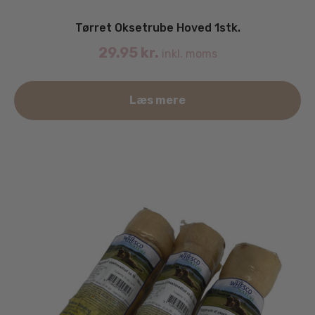
Tørret Oksetrube Hoved 1stk.
29.95
kr.
inkl. moms
Læs mere