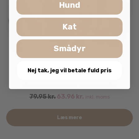
Hund
Kat
Smådyr
Nej tak, jeg vil betale fuld pris
Snack’It Vildkaninører med pels 200g
79.95
kr.
63.96
kr.
inkl. moms
Læs mere