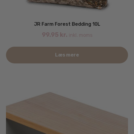
JR Farm Forest Bedding 10L
99.95
kr.
inkl. moms
Læs mere