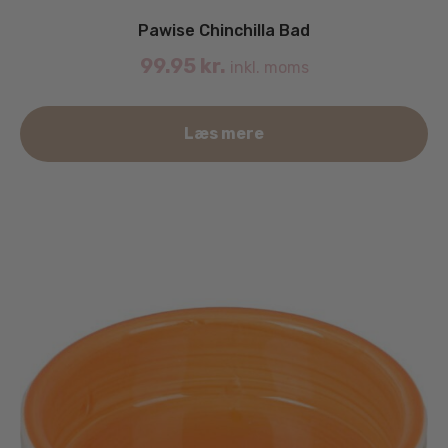
Pawise Chinchilla Bad
99.95
kr.
inkl. moms
Læs mere