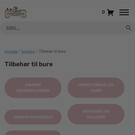
Gå
til
0
indhold
/
/ Tilbehør til bure
Forside
Smådyr
Tilbehør til bure
GNAVER
HAMSTERBAD OG
DRIKKEFLASKER
SAND
HØHÆKKE OG
GNAVER MADSKÅLE
HOLDERE