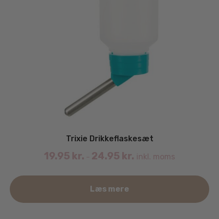
Trixie Drikkeflaskesæt
19.95
kr.
24.95
kr.
inkl. moms
–
De
Læs mere
va
ha
fle