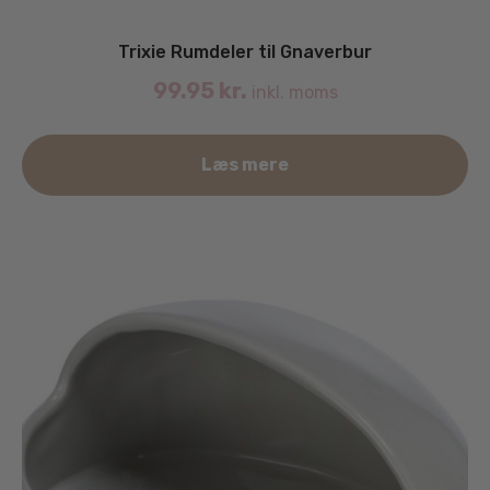
Trixie Rumdeler til Gnaverbur
99.95
kr.
inkl. moms
Læs mere