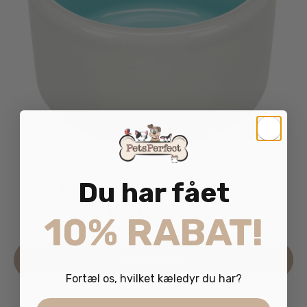
Du har fået
Trixie Hamster Keramikskål Ø7,5cm
34.95
kr.
inkl. moms
10% RABAT!
Læs mere
Fortæl os, hvilket kæledyr du har?