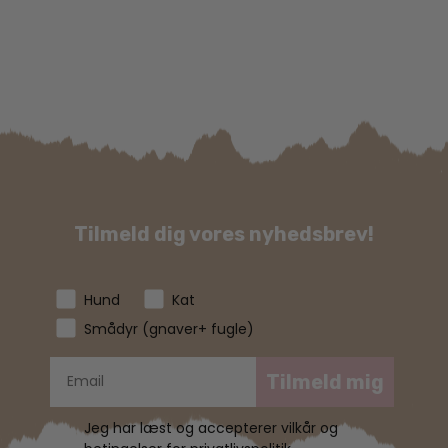
Tilmeld dig vores nyhedsbrev!
Hund
Kat
Smådyr (gnaver+ fugle)
Tilmeld mig
Jeg har læst og accepterer vilkår og