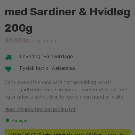
med Sardiner & Hvidløg
200g
35.95
kr.
inkl. moms
Levering 1-3 hverdage
Fysisk butik i Aabenraa
Carnilove soft snack sardiner og hvidløg kornfri
hundegodbidder med sardiner er lavet med ferskt kød
og er uden tilsat sukker. En godbid din hund vil elske.
Mere information om produktet
På lager
KAMPAGNE SPAR 18kr ved køb af 3 poser. SPAR 99,5kr ved køb