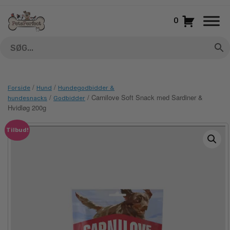
Gå
til
0
indhold
/
/
Forside
Hund
Hundegodbidder &
/
/ Carnilove Soft Snack med Sardiner &
hundesnacks
Godbidder
Hvidløg 200g
Tilbud!