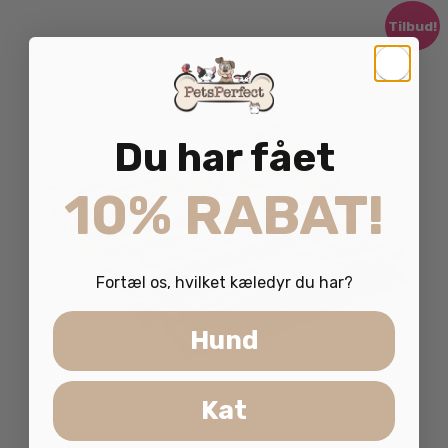
Tilbud!
Du har fået
10% RABAT!
Fortæl os, hvilket kæledyr du har?
Hund
Kat