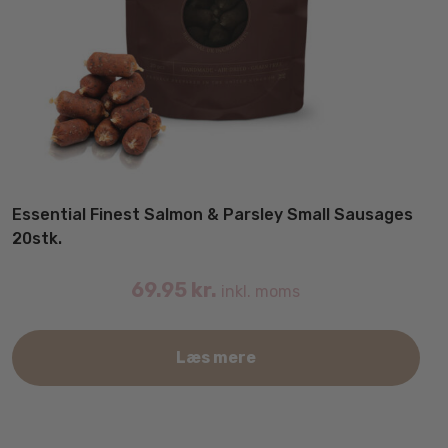
Essential Finest Salmon & Parsley Small Sausages
20stk.
69.95
kr.
inkl. moms
Læs mere