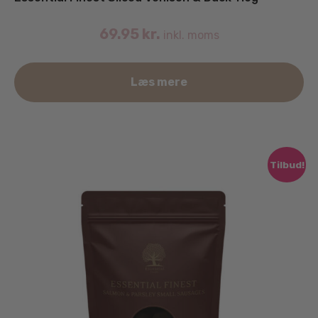
69.95
kr.
inkl. moms
Læs mere
Tilbud!