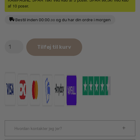
af 10 poser.
Bestil inden
00:00.
og du har din ordre i morgen
00
Carnilove
Tilføj til kurv
Soft
Snack
med
Sardiner
&
Hvidløg
200g
antal
Hvordan kontakter jeg jer?