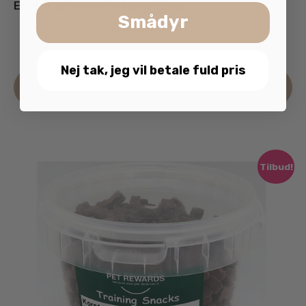
Essential Turkey Delights 200g
Smådyr
59.95
kr.
inkl. moms
Nej tak, jeg vil betale fuld pris
Læs mere
Tilbud!