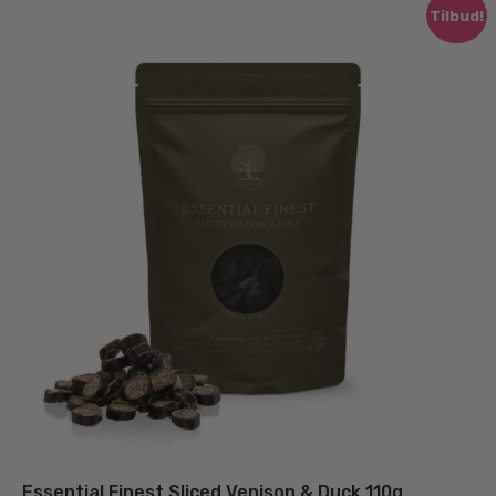
Tilbud!
Essential Finest Sliced Venison & Duck 110g