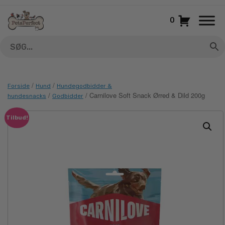
Gå
til
0
indhold
/
/
Forside
Hund
Hundegodbidder &
/
/ Carnilove Soft Snack Ørred & Dild 200g
hundesnacks
Godbidder
Tilbud!