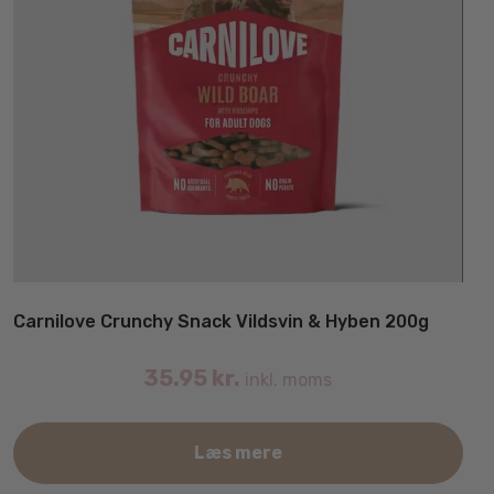
Carnilove Crunchy Snack Vildsvin & Hyben 200g
35.95
kr.
inkl. moms
Læs mere