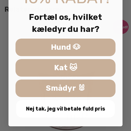
Relaterede varer
Fortæl os, hvilket
kæledyr du har?
Tilbud!
Hund 🐶
Kat 🐱
Smådyr 🐰
Nej tak, jeg vil betale fuld pris