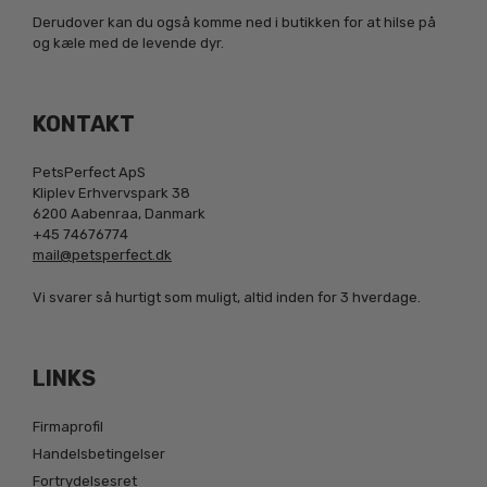
Derudover kan du også komme ned i butikken for at hilse på
og kæle med de levende dyr.
KONTAKT
PetsPerfect ApS
Kliplev Erhvervspark 38
6200 Aabenraa, Danmark
+45 74676774
mail@petsperfect.dk
Vi svarer så hurtigt som muligt, altid inden for 3 hverdage.
LINKS
Firmaprofil
Handelsbetingelser
Fortrydelsesret