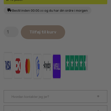
Bestil inden
00:00.
og du har din ordre i morgen
00
Carnilove
Tilføj til kurv
Soft
Snack
Ørred
&
Dild
200g
antal
Hvordan kontakter jeg jer?