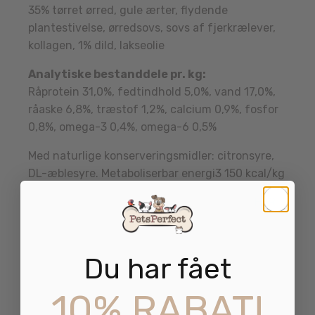
35% tørret ørred, gule ærter, flydende
plantestivelse, ørredsovs, sovs af fjerkrælever,
kollagen, 1% dild, lakseolie
Analytiske bestanddele pr. kg:
Råprotein 31,0%, fedtindhold 5,0%, vand 17,0%,
råaske 6,8%, træstof 1,2%, calcium 0,9%, fosfor
0,8%, omega-3 0,4%, omega-6 0,5%
Med naturlige konserveringsmidler: citronsyre,
DL-æblesyre. Metaboliserbar energi3 150 kcal/kg
Se alle vores kornfrie godbidder og snacks
HER
.
Du har fået
10% RABAT!