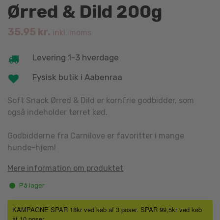
Ørred & Dild 200g
35.95
kr.
inkl. moms
Levering 1-3 hverdage
Fysisk butik i Aabenraa
Soft Snack Ørred & Dild er kornfrie godbidder, som
også indeholder tørret kød.
Godbidderne fra Carnilove er favoritter i mange
hunde-hjem!
Mere information om produktet
På lager
KAMPAGNE SPAR 18kr ved køb af 3 poser. SPAR 99,5kr ved køb
af 10 poser.