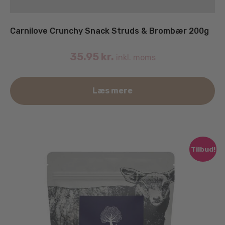
Carnilove Crunchy Snack Struds & Brombær 200g
35.95
kr.
inkl. moms
Læs mere
Tilbud!