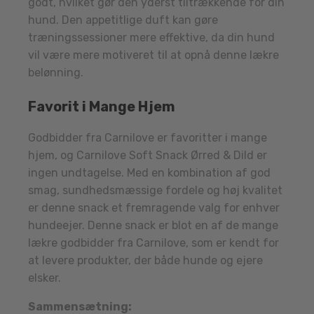
godt, hvilket gør den yderst tiltrækkende for din
hund. Den appetitlige duft kan gøre
træningssessioner mere effektive, da din hund
vil være mere motiveret til at opnå denne lækre
belønning.
Favorit i Mange Hjem
Godbidder fra Carnilove er favoritter i mange
hjem, og Carnilove Soft Snack Ørred & Dild er
ingen undtagelse. Med en kombination af god
smag, sundhedsmæssige fordele og høj kvalitet
er denne snack et fremragende valg for enhver
hundeejer. Denne snack er blot en af de mange
lækre godbidder fra Carnilove, som er kendt for
at levere produkter, der både hunde og ejere
elsker.
Sammensætning: