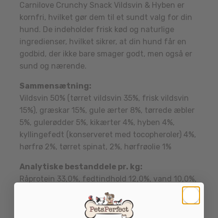
Carnilove Crunchy Snack Vildsvin & Hyben er
kornfri, hvilket gør dem til et sundt valg for din
hund. De indeholder frisk kød og naturlige
ingredienser, hvilket sikrer, at din hund får en
godbid, der ikke bare smager godt, men også er
sund og nærende.
Sammensætning:
Vildsvin 50% (tørret vildsvin 35%, frisk vildsvin
15%), græskar 15%, gule ærter 8%, tørrede æbler
5%, gulerødder 5%, kikærter 4%, hyben 4%,
kyllingefedt (konserveret med tocopheroler) 4%,
hørfrø 2%, tørret spinat, 2%, hørfrøolie 1%
Analytiske bestanddele pr. kg:
Råprotein 33,0%, fedtindhold 12,0%, vand 10,0%,
råaske 6,0%, træstof 4,0%, calcium 1,2%, fosfor
0,8%, omega-3 0,2%, omega-6 1,0%.