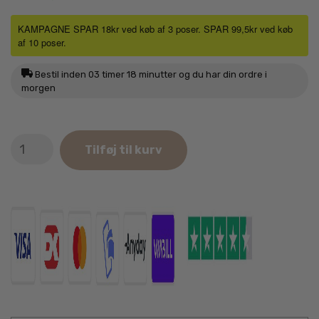
KAMPAGNE SPAR 18kr ved køb af 3 poser. SPAR 99,5kr ved køb
af 10 poser.
Bestil inden
03 timer 18 minutter
og du har din ordre i
morgen
Carnilove
Tilføj til kurv
Crunchy
Snack
Vildsvin
&
Hyben
200g
antal