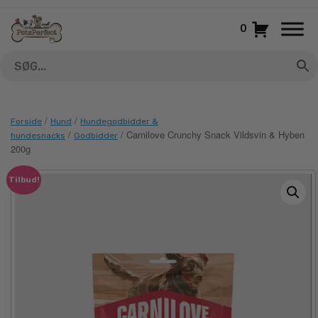
Gå
til
0
indhold
/
/
Forside
Hund
Hundegodbidder &
/
/ Carnilove Crunchy Snack Vildsvin & Hyben
hundesnacks
Godbidder
200g
Tilbud!