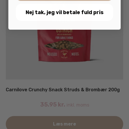
Nej tak, jeg vil betale fuld pris
Carnilove Crunchy Snack Struds & Brombær 200g
35.95
kr.
inkl. moms
Læs mere