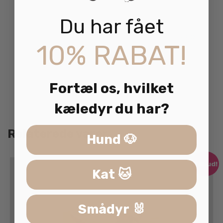
Indeholder naturlige antioxidanter.
Metaboliserbar energi3 600 kcal/kg
Du har fået
Se alle vores kornfrie godbidder og snacks
HER
.
10% RABAT!
Fortæl os, hvilket
kæledyr du har?
Relaterede varer
Hund 🐶
Tilbud!
Kat 🐱
Smådyr 🐰