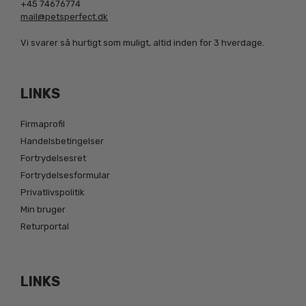
+45 74676774
mail@petsperfect.dk
Vi svarer så hurtigt som muligt, altid inden for 3 hverdage.
LINKS
Firmaprofil
Handelsbetingelser
Fortrydelsesret
Fortrydelsesformular
Privatlivspolitik
Min bruger
Returportal
LINKS