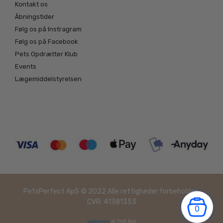
Kontakt os
Åbningstider
Følg os på Instragram
Følg os på Facebook
Pets Opdrætter Klub
Events
Lægemiddelstyrelsen
PetsPerfect ApS © 2022 Alle rettigheder forbeholdes.
CVR: 41381353
0
af 7mil Aps
webshop