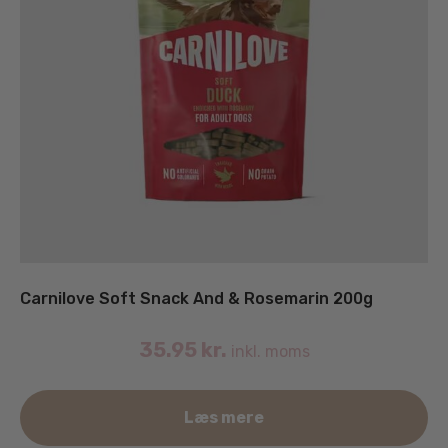
Carnilove Soft Snack And & Rosemarin 200g
35.95
kr.
inkl. moms
Læs mere