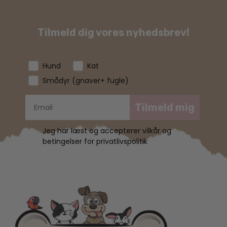
Tilmeld dig vores nyhedsbrev!
Hund
Kat
Smådyr (gnaver+ fugle)
Tilmeld mig
Jeg har læst og accepterer vilkår og
betingelser for privatlivspolitik