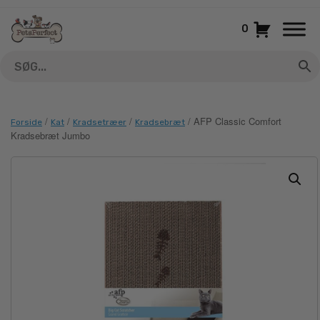
Gå
til
0
indhold
/
/
/
/ AFP Classic Comfort
Forside
Kat
Kradsetræer
Kradsebræt
Kradsebræt Jumbo