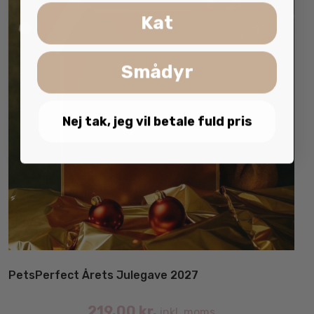
Kat
Smådyr
Nej tak, jeg vil betale fuld pris
PetsPerfect Årets Julegave 2027
219.00
kr.
inkl. moms