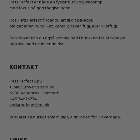
PetsPerfect er både en fysisk butik og webshop
med fokus på god rådgivningen.
Hos PetsPerfect finder du alt til dit kæledyr,
om det er en hund, kat, kanin, gnaver, fugl, eller vildtfugl.
Derudover kan du også komme ned i butikken for at hilse på
og kæle med de levende dyr.
KONTAKT
PetsPerfect ApS
Kliplev Erhvervspark 38
6200 Aabenraa, Danmark
+45 74676774
mail@petsperfect.dk
Vi svarer så hurtigt som muligt, altid inden for 3 hverdage.