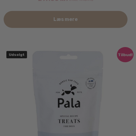
Læs mere
Tilbud!
Udsolgt