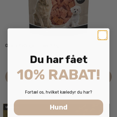
Ozami Kyllinge Cubes 100g
Du har fået
29.95
kr.
inkl. moms
10% RABAT!
Læs mere
Fortæl os, hvilket kæledyr du har?
Hund
Udsolgt