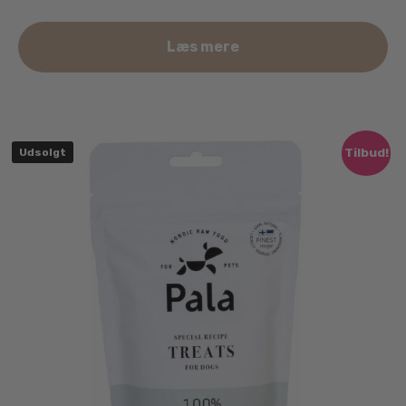
Læs mere
Tilbud!
Udsolgt