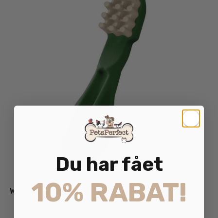
Du har fået
10% RABAT!
Whimzees Tyggeben Tandbørste
6.00
kr.
35.00
kr.
inkl. moms
–