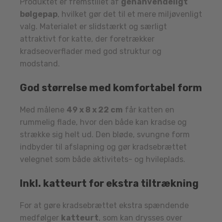
Produktet er fremstillet af
genanvendeligt
bølgepap
, hvilket gør det til et mere miljøvenligt
valg. Materialet er slidstærkt og særligt
attraktivt for katte, der foretrækker
kradseoverflader med god struktur og
modstand.
God størrelse med komfortabel form
Med målene
49 x 8 x 22 cm
får katten en
rummelig flade, hvor den både kan kradse og
strække sig helt ud. Den bløde, svungne form
indbyder til afslapning og gør kradsebrættet
velegnet som både aktivitets- og hvileplads.
Inkl. katteurt for ekstra tiltrækning
For at gøre kradsebrættet ekstra spændende
medfølger
katteurt
, som kan drysses over