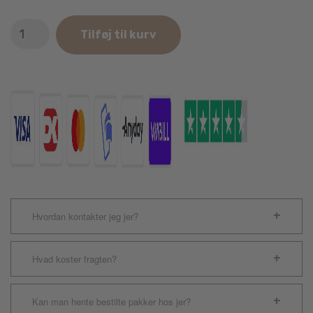
Ozami
Tilføj til kurv
Cat
Scratcher
Lounge
49x8x22cm
antal
Hvordan kontakter jeg jer?
Hvad koster fragten?
Kan man hente bestilte pakker hos jer?