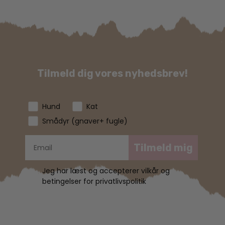
Tilmeld dig vores nyhedsbrev!
Hund
Kat
Smådyr (gnaver+ fugle)
Tilmeld mig
Jeg har læst og accepterer vilkår og
betingelser for privatlivspolitik