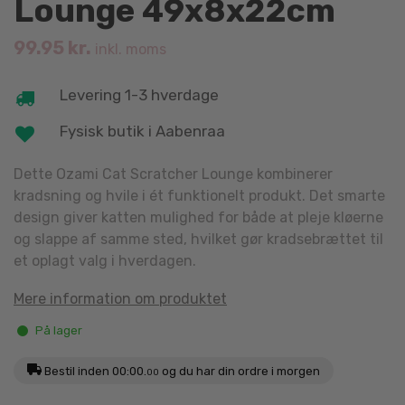
Lounge 49x8x22cm
99.95
kr.
inkl. moms
Levering 1-3 hverdage
Fysisk butik i Aabenraa
Dette Ozami Cat Scratcher Lounge kombinerer
kradsning og hvile i ét funktionelt produkt. Det smarte
design giver katten mulighed for både at pleje kløerne
og slappe af samme sted, hvilket gør kradsebrættet til
et oplagt valg i hverdagen.
Mere information om produktet
På lager
Bestil inden
00:00.
og du har din ordre i morgen
00