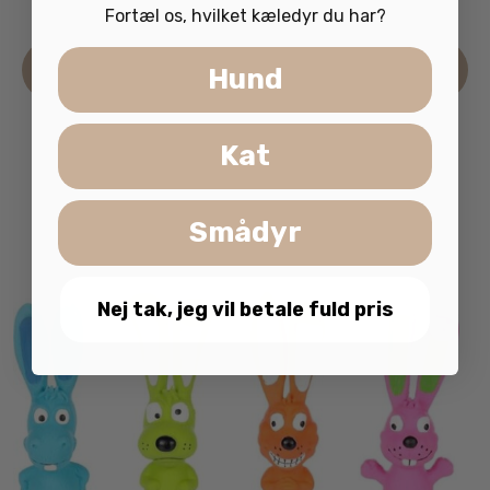
Fortæl os, hvilket kæledyr du har?
De
Læs mere
Hund
va
ha
fle
Kat
va
Mu
ka
Smådyr
væ
på
va
Nej tak, jeg vil betale fuld pris