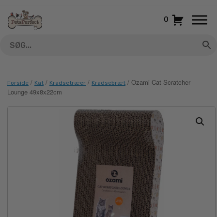
Gå
til
0
indhold
/
/
/
/ Ozami Cat Scratcher
Forside
Kat
Kradsetræer
Kradsebræt
Lounge 49x8x22cm