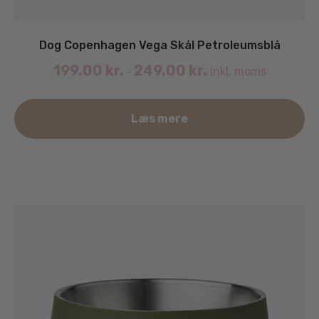
Dog Copenhagen Vega Skål Petroleumsblå
199.00
kr.
249.00
kr.
inkl. moms
–
De
Læs mere
va
ha
fle
va
Mu
ka
væ
på
va