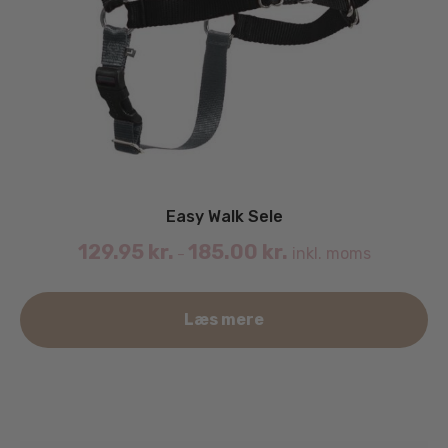
Easy Walk Sele
129.95
kr.
185.00
kr.
inkl. moms
–
De
Læs mere
va
ha
fle
va
Mu
ka