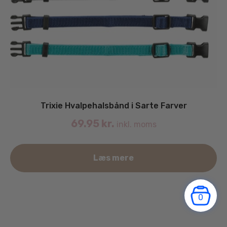
Trixie Hvalpehalsbånd i Sarte Farver
69.95
kr.
inkl. moms
De
Læs mere
va
ha
fle
0
va
Mu
ka