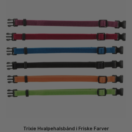
væ
på
va
Trixie Hvalpehalsbånd i Friske Farver