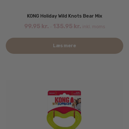
KONG Holiday Wild Knots Bear Mix
99.95
kr.
135.95
kr.
inkl. moms
–
De
Læs mere
va
ha
fle
va
Mu
ka
væ
på
va