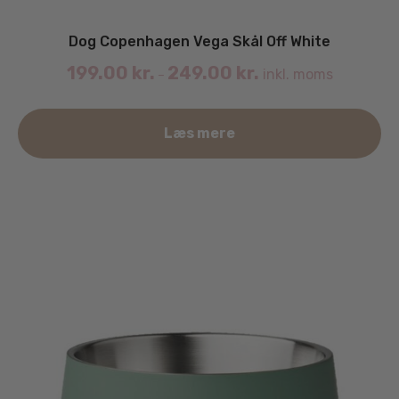
Dog Copenhagen Vega Skål Off White
199.00
kr.
249.00
kr.
inkl. moms
–
De
Læs mere
va
ha
fle
va
Mu
ka
væ
på
va