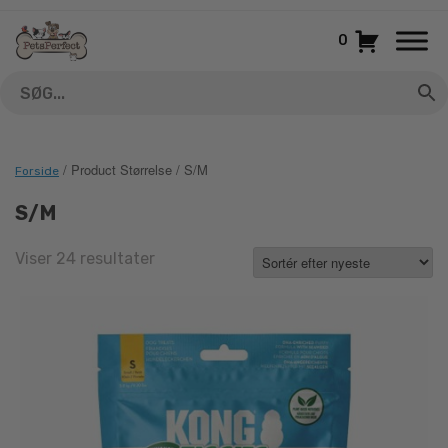
Gå
til
0
indhold
/ Product Størrelse / S/M
Forside
S/M
Sorted
Viser 24 resultater
by
latest