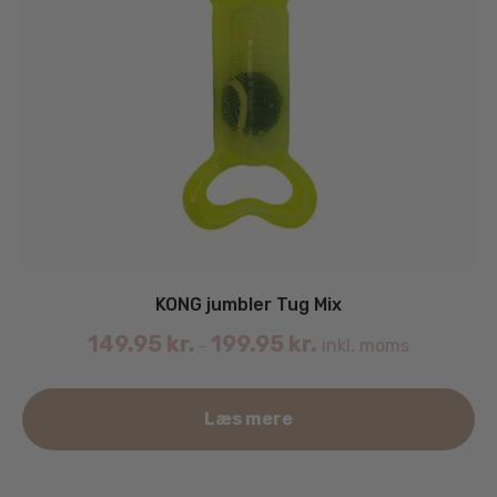
KONG jumbler Tug Mix
149.95
kr.
199.95
kr.
inkl. moms
–
De
Læs mere
va
ha
fle