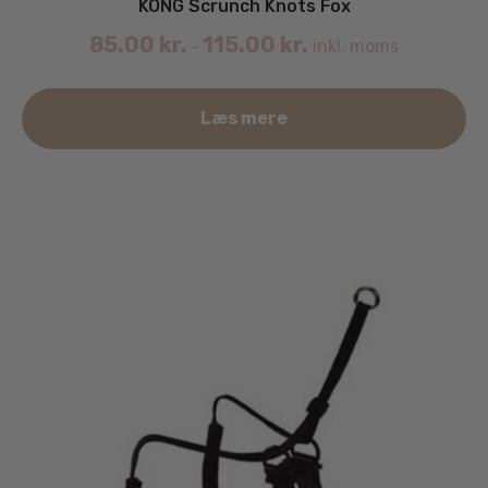
KONG Scrunch Knots Fox
85.00
kr.
115.00
kr.
inkl. moms
–
De
Læs mere
va
ha
fle
va
Mu
ka
væ
på
va