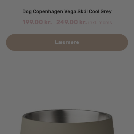
Dog Copenhagen Vega Skål Cool Grey
199.00
kr.
249.00
kr.
inkl. moms
–
De
Læs mere
va
ha
fle
va
Mu
ka
væ
på
va