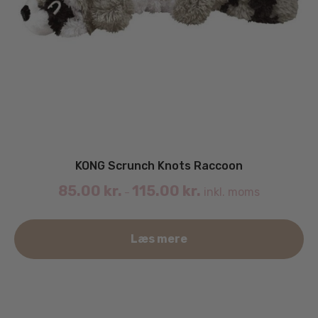
KONG Scrunch Knots Raccoon
85.00
kr.
115.00
kr.
inkl. moms
–
De
Læs mere
va
ha
fle
va
Mu