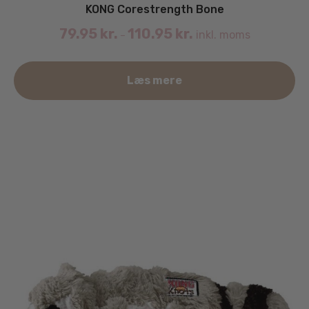
KONG Corestrength Bone
79.95
kr.
110.95
kr.
inkl. moms
–
De
Læs mere
va
ha
fle
va
Mu
ka
væ
på
va