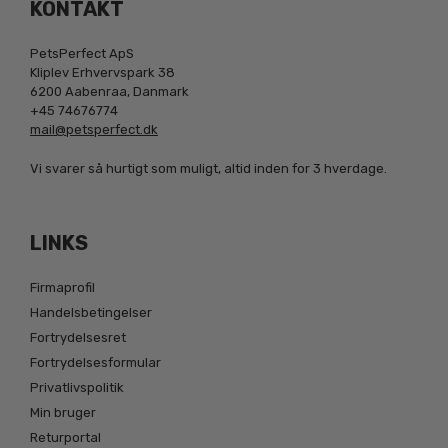
KONTAKT
PetsPerfect ApS
Kliplev Erhvervspark 38
6200 Aabenraa, Danmark
+45 74676774
mail@petsperfect.dk
Vi svarer så hurtigt som muligt, altid inden for 3 hverdage.
LINKS
Firmaprofil
Handelsbetingelser
Fortrydelsesret
Fortrydelsesformular
Privatlivspolitik
Min bruger
Returportal