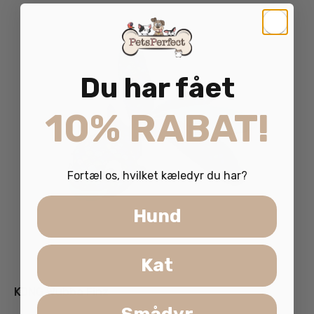
Du har fået
10% RABAT!
Fortæl os, hvilket kæledyr du har?
Hund
Kat
KONG Wubba Finz