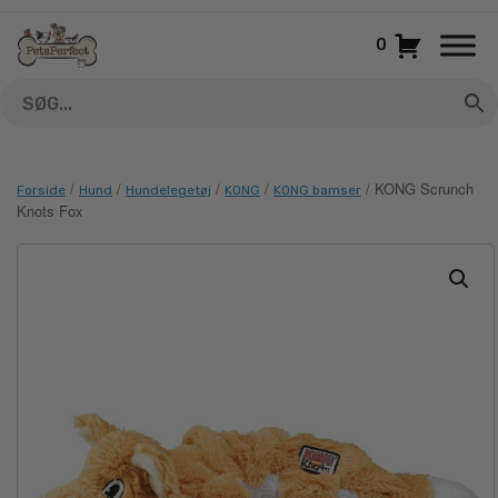
Gå
til
0
indhold
/
/
/
/
/ KONG Scrunch
Forside
Hund
Hundelegetøj
KONG
KONG bamser
Knots Fox