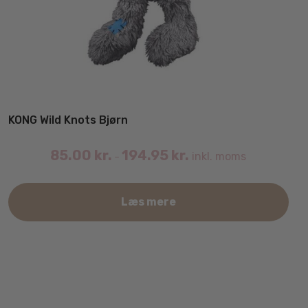
KONG Wild Knots Bjørn
85.00
kr.
194.95
kr.
inkl. moms
–
Det
Læs mere
var
har
fler
vari
Mul
kan
væl