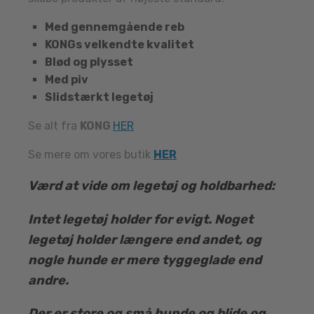
Med gennemgående reb
KONGs velkendte kvalitet
Blød og plysset
Med piv
Slidstærkt legetøj
Se alt fra
KONG
HER
Se mere om vores butik
HER
Værd at vide om legetøj og holdbarhed:
Intet legetøj holder for evigt. Noget
legetøj holder længere end andet, og
nogle hunde er mere tyggeglade end
andre.
Der er store og små hunde og blide og