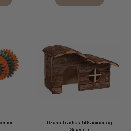
Dette
vare
har
flere
varianter.
Mulighederne
kan
vælges
på
varesiden
leaner
Ozami Træhus til Kaniner og
Gnavere