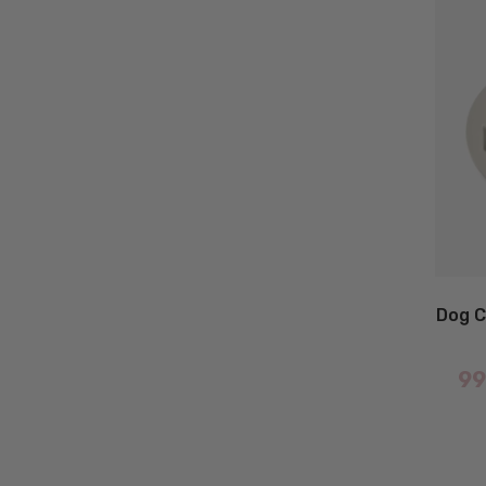
Dog C
99