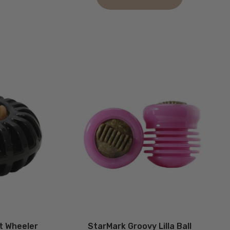
Dette
vare
har
flere
varianter.
Mulighederne
kan
vælges
på
varesiden
t Wheeler
StarMark Groovy Lilla Ball