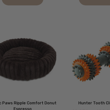
Dette
vare
har
flere
ter.
varianter.
hederne
Mulighederne
kan
s
vælges
på
iden
varesiden
c Paws Ripple Comfort Donut
Hunter Tooth C
Espresso