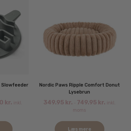
 Slowfeeder
Nordic Paws Ripple Comfort Donut
Lysebrun
00
kr.
349.95
kr.
749.95
kr.
inkl.
inkl.
–
moms
Læs mere