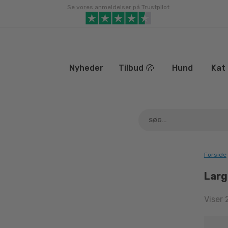
Gå
Se vores anmeldelser på Trustpilot
til
indhold
Nyheder
Tilbud 🤑
Hund
Kat
Forside
Larg
Viser 