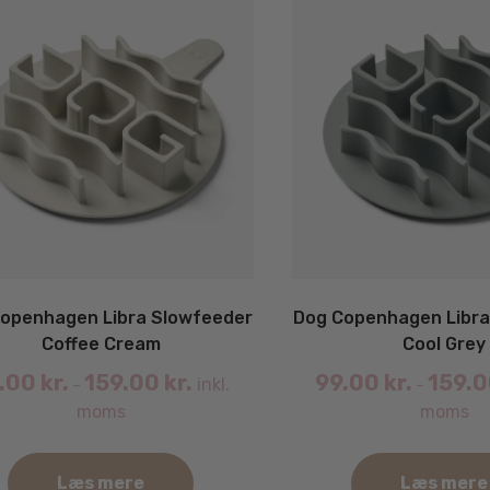
openhagen Libra Slowfeeder
Dog Copenhagen Libra
Coffee Cream
Cool Grey
.00
kr.
159.00
kr.
99.00
kr.
159.
inkl.
–
–
moms
moms
Læs mere
Læs mere