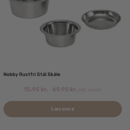
Nobby Rustfri Stål Skåle
15.95
kr.
69.95
kr.
inkl. moms
–
Det
Læs mere
var
har
fler