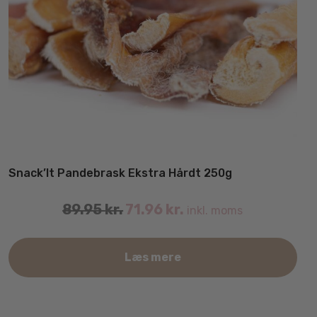
Snack’It Pandebrask Ekstra Hårdt 250g
89.95
kr.
71.96
kr.
inkl. moms
Læs mere