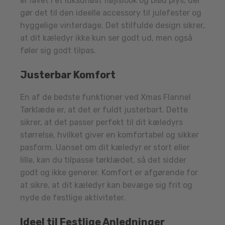
er lavet i et luksuriøst fløjlslook og blød plys, der
gør det til den ideelle accessory til julefester og
hyggelige vinterdage. Det stilfulde design sikrer,
at dit kæledyr ikke kun ser godt ud, men også
føler sig godt tilpas.
Justerbar Komfort
En af de bedste funktioner ved Xmas Flannel
Tørklæde er, at det er fuldt justerbart. Dette
sikrer, at det passer perfekt til dit kæledyrs
størrelse, hvilket giver en komfortabel og sikker
pasform. Uanset om dit kæledyr er stort eller
lille, kan du tilpasse tørklædet, så det sidder
godt og ikke generer. Komfort er afgørende for
at sikre, at dit kæledyr kan bevæge sig frit og
nyde de festlige aktiviteter.
Ideel til Festlige Anledninger