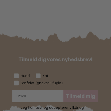
Tilmeld dig vores nyhedsbrev!
Hund
Kat
Smådyr (gnaver+ fugle)
Tilmeld mig
Jeg har læst og accepterer vilkår og