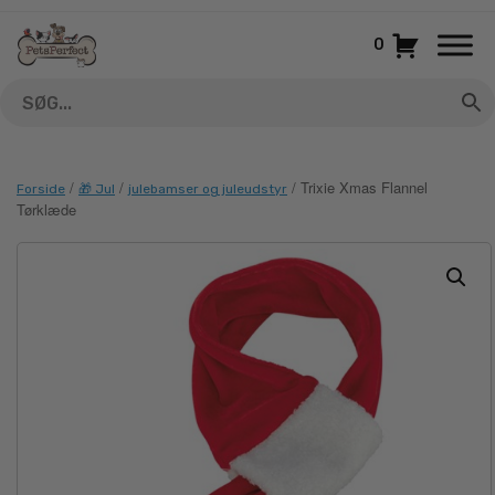
Gå
til
0
indhold
/
/
/ Trixie Xmas Flannel
Forside
🎁 Jul
julebamser og juleudstyr
Tørklæde