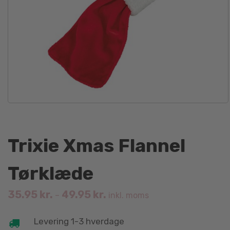
Trixie Xmas Flannel
Tørklæde
35.95
kr.
49.95
kr.
–
inkl. moms
Levering 1-3 hverdage