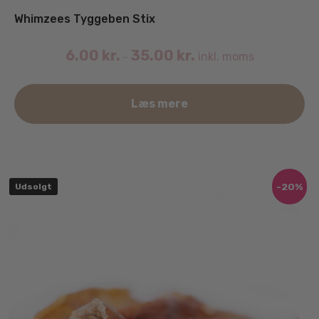
Whimzees Tyggeben Stix
6.00
kr.
35.00
kr.
inkl. moms
–
De
Læs mere
va
ha
fle
va
Mu
-20%
Udsolgt
ka
væ
på
va