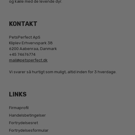
og kæle med de levende dyr.
KONTAKT
PetsPerfect ApS
Kliplev Erhvervspark 38
6200 Aabenraa, Danmark
+45 74676774
mail@petsperfect.dk
Vi svarer så hurtigt som muligt, altid inden for 3 hverdage.
LINKS
Firmaprofil
Handelsbetingelser
Fortrydelsesret
Fortrydelsesformular