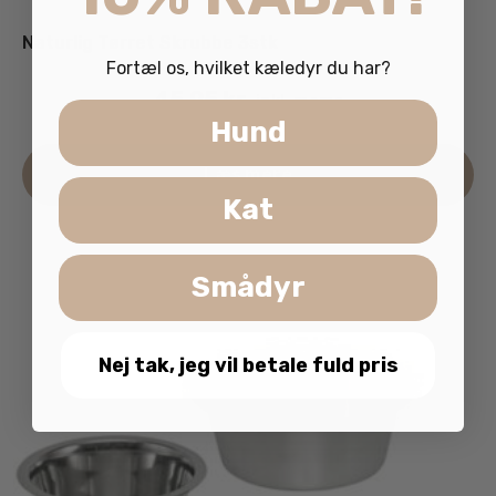
Naturlig Tørret Skrubbe 3stk
Fortæl os, hvilket kæledyr du har?
45.95
kr.
inkl. moms
Hund
Læs mere
Kat
Smådyr
Nej tak, jeg vil betale fuld pris