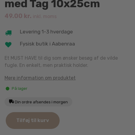
med Tag 10x25cm
49.00
kr.
inkl. moms
Levering 1-3 hverdage
Fysisk butik i Aabenraa
Et MUST HAVE til dig som ønsker besøg af de vilde
fugle. En enkelt, men praktisk holder.
Mere information om produktet
På lager
Din ordre afsendes i morgen
Trixie
Tilføj til kurv
Fedtkugleholder
med
Tag