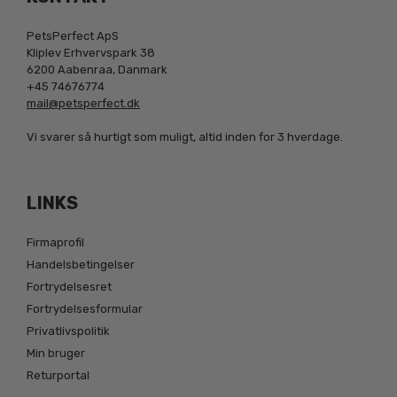
PetsPerfect ApS
Kliplev Erhvervspark 38
6200 Aabenraa, Danmark
+45 74676774
mail@petsperfect.dk
Vi svarer så hurtigt som muligt, altid inden for 3 hverdage.
LINKS
Firmaprofil
Handelsbetingelser
Fortrydelsesret
Fortrydelsesformular
Privatlivspolitik
Min bruger
Returportal