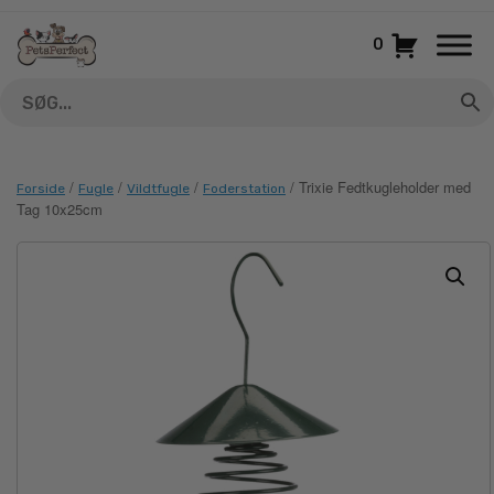
Gå
til
0
indhold
/
/
/
/ Trixie Fedtkugleholder med
Forside
Fugle
Vildtfugle
Foderstation
Tag 10x25cm