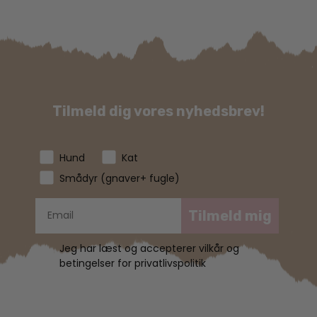
Tilmeld dig vores nyhedsbrev!
Hund
Kat
Smådyr (gnaver+ fugle)
Tilmeld mig
Jeg har læst og accepterer vilkår og
betingelser for privatlivspolitik