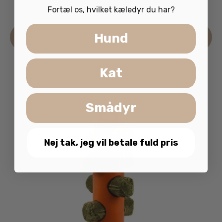
49.00
kr.
inkl. moms
Fortæl os, hvilket kæledyr du har?
Hund
Læs mere
Kat
Smådyr
Nej tak, jeg vil betale fuld pris