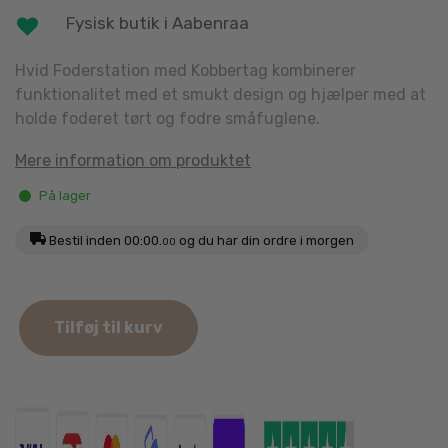
Fysisk butik i Aabenraa
Hvid Foderstation med Kobbertag kombinerer
funktionalitet med et smukt design og hjælper med at
holde foderet tørt og fodre småfuglene.
Mere information om produktet
På lager
Bestil inden
00:00.
og du har din ordre i morgen
00
Hvid
Tilføj til kurv
Foderstation
med
Kobbertag
18,5cm
antal