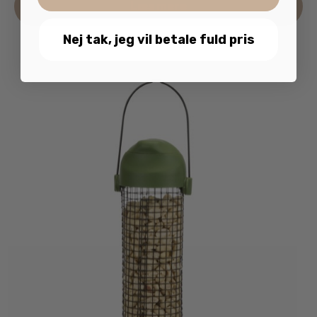
Læs mere
19.00 kr..
5.00 kr..
Nej tak, jeg vil betale fuld pris