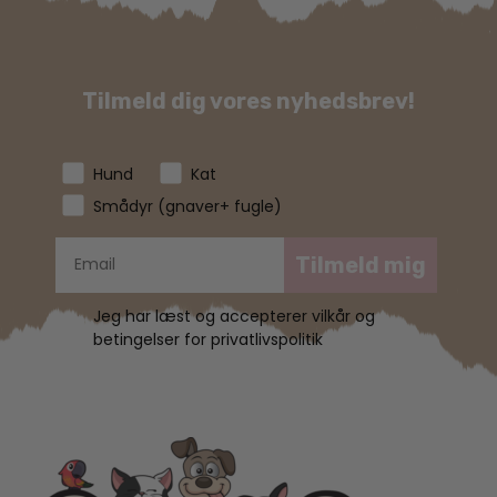
Tilmeld dig vores nyhedsbrev!
Hund
Kat
Smådyr (gnaver+ fugle)
Tilmeld mig
Jeg har læst og accepterer vilkår og
betingelser for privatlivspolitik