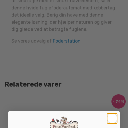
af småfugle med et smukt haveelement, så er
denne hvide fuglefoderautomat med kobbertag
det ideelle valg. Berig din have med denne
elegante løsning, der hjælper naturen og giver
dig glæde ved at betragte fuglene.
Se vores udvalg af
Foderstation
Relaterede varer
- 74%