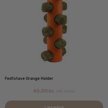
Fedtstave Orange Holder
45.00
kr.
inkl. moms
Læs mere