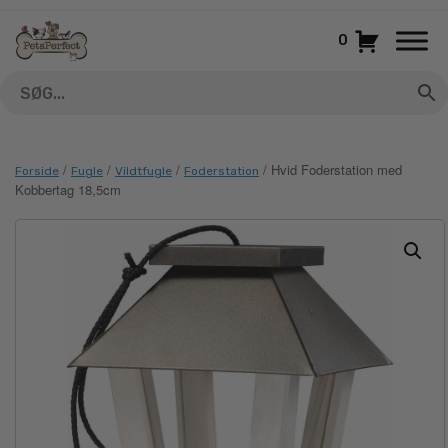
Gå
til
0
indhold
/
/
/
/ Hvid Foderstation med
Forside
Fugle
Vildtfugle
Foderstation
Kobbertag 18,5cm