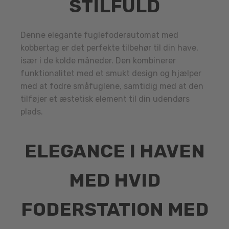
STILFULD
Denne elegante fuglefoderautomat med
kobbertag er det perfekte tilbehør til din have,
især i de kolde måneder. Den kombinerer
funktionalitet med et smukt design og hjælper
med at fodre småfuglene, samtidig med at den
tilføjer et æstetisk element til din udendørs
plads.
ELEGANCE I HAVEN
MED HVID
FODERSTATION MED