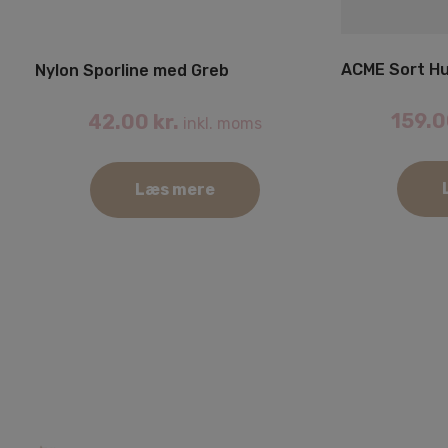
ACME Sort Hu
Nylon Sporline med Greb
159.
42.00
kr.
inkl. moms
Læs mere
Dette
vare
har
flere
varianter.
Mulighederne
kan
vælges