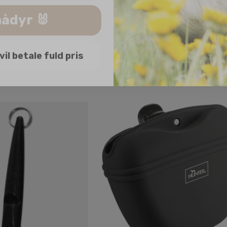
ådyr 🐰
 vil betale fuld pris