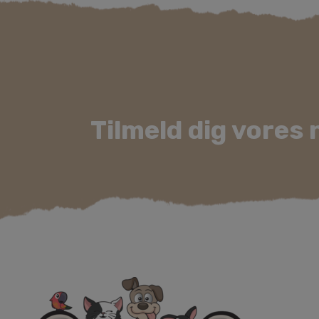
på
varesiden
Tilmeld dig vores