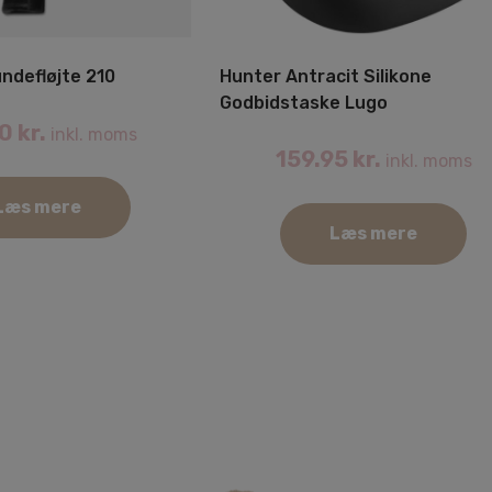
ndefløjte 210
Hunter Antracit Silikone
Godbidstaske Lugo
00
kr.
inkl. moms
159.95
kr.
inkl. moms
Læs mere
Læs mere