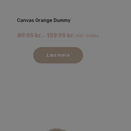
Canvas Orange Dummy
89.95
kr.
159.95
kr.
inkl. moms
–
Læs mere
Dette
vare
har
flere
varianter.
Mulighederne
kan
vælges