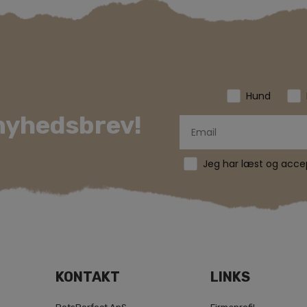
Hund
 nyhedsbrev!
Jeg har læst og accept
KONTAKT
LINKS