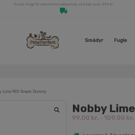
Gratis fragt til nærmeste pakkeshop ved køb over 499 kr.
Smådyr
Fugle
y Lime RIO Snack Dummy
Nobby Lime
99.00
kr.
109.00
kr.
–