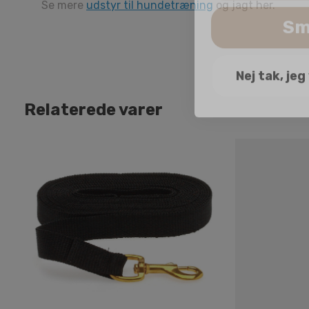
Sm
Se mere
udstyr til hundetræning
og jagt her.
Nej tak, jeg
Relaterede varer