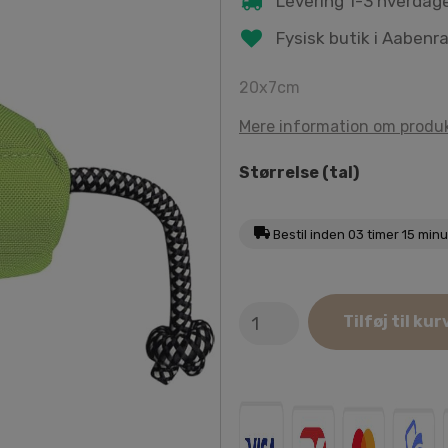
Levering 1-3 hverdag
Fysisk butik i Aabenr
20x7cm
Mere information om produ
Størrelse (tal)
Bestil inden
03 timer 15 min
Nobby
Tilføj til kur
Lime
RIO
Snack
Dummy
antal