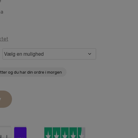
e
aa
ktet
utter
og du har din ordre i morgen
v