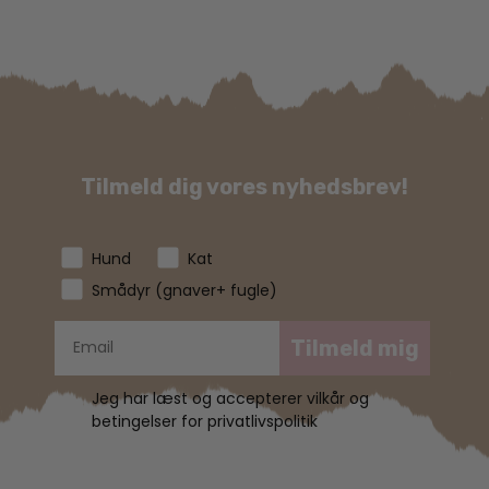
Tilmeld dig vores nyhedsbrev!
Hund
Kat
Smådyr (gnaver+ fugle)
Tilmeld mig
Jeg har læst og accepterer vilkår og
betingelser for privatlivspolitik