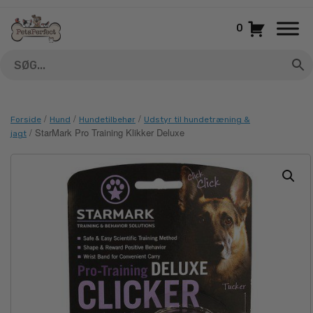
Gå
til
0
indhold
/
/
/
Forside
Hund
Hundetilbehør
Udstyr til hundetræning &
/ StarMark Pro Training Klikker Deluxe
jagt