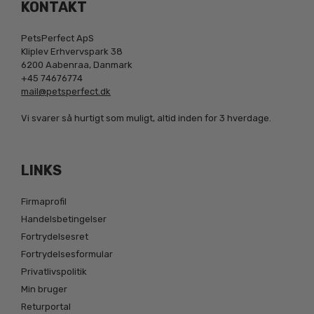
KONTAKT
PetsPerfect ApS
Kliplev Erhvervspark 38
6200 Aabenraa, Danmark
+45 74676774
mail@petsperfect.dk
Vi svarer så hurtigt som muligt, altid inden for 3 hverdage.
LINKS
Firmaprofil
Handelsbetingelser
Fortrydelsesret
Fortrydelsesformular
Privatlivspolitik
Min bruger
Returportal