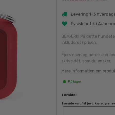
Levering 1-3 hverdag
Fysisk butik i Aabenr
BEMÆRK! På dette hundetegn
inkluderet i prisen.
Ejers navn og adresse er lo
skrive dét, som du ønsker.
Mere information om produ
På lager
Forside:
Forside valgfrit (evt. kæledyrsnav