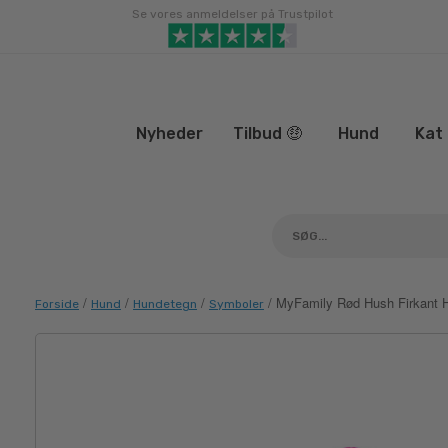
Gå
Se vores anmeldelser på Trustpilot
til
indhold
Nyheder
Tilbud 🤑
Hund
Kat
/
/
/
/ MyFamily Rød Hush Firkant 
Forside
Hund
Hundetegn
Symboler