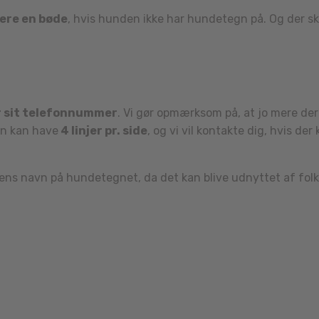
kere en bøde
, hvis hunden ikke har hundetegn på. Og der s
 sit telefonnummer
. Vi gør opmærksom på, at jo mere der 
gn kan have
4 linjer pr. side
, og vi vil kontakte dig, hvis d
ens navn på hundetegnet, da det kan blive udnyttet af folk,