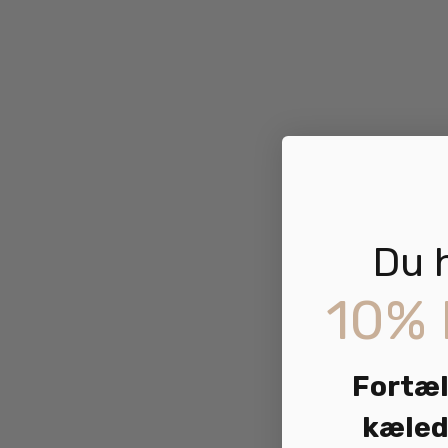
Du 
10% 
Fortæl
kæled