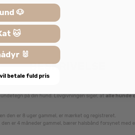
SKU:
8058773274335
und 🐶
Kat 🐱
ådyr 🐰
BESKRIVELSE
 vil betale fuld pris
f tegn fra My Family. Hush rød firkant m/rød gummi kan selv
 hundetegn på din hund. Lovgivningen siger, at
alle hunde 
den den er 8 uger gammel, er mærket og registreret.
ra den er 4 måneder gammel, bærer halsbånd forsynet med et 