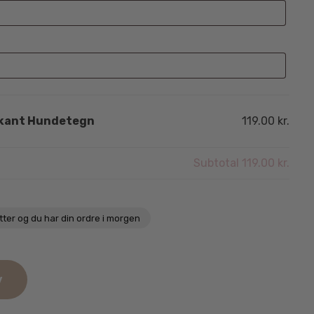
rkant Hundetegn
119.00 kr.
Subtotal
119.00 kr.
tter
og du har din ordre i morgen
v