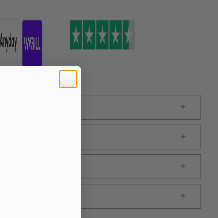
 hos jer?
ion omkring en vare?