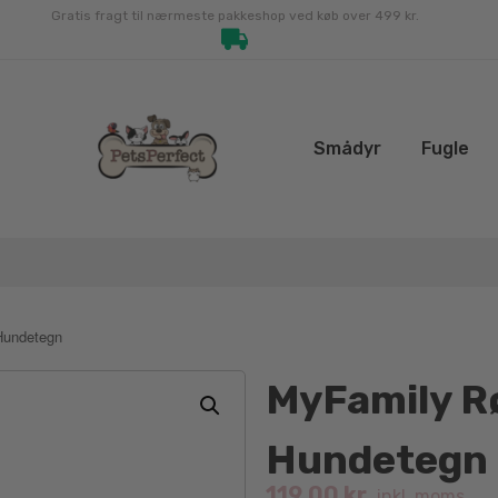
Gratis fragt til nærmeste pakkeshop ved køb over 499 kr.
Smådyr
Fugle
Hundetegn
MyFamily R
Hundetegn
119.00
kr.
inkl. moms