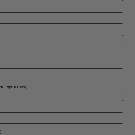
)
n / ejers navn)
)