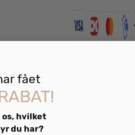
Hundetegn
antal
Hvordan kontakter jeg jer?
har fået
Hvad koster fragten?
RABAT!
Kan man hente bestilte pakker
 os, hvilket
Jeg har brug for mere informat
yr du har?