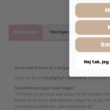
H
Beskrivelse
Yderligere information
Sm
Nej tak, jeg
Hush rød firkant m/rød gummi
er fra en serie a
Husk, at det er
lovpligtigt i Danmark
, at have et
Hundeloven siger som følger:
“§1 Ejeren af en hund skal sørge for, at hunden, in
Ejeren af en hund skal desuden sørge for, at de, f
med bøde straffes den, der overtræder §1”.