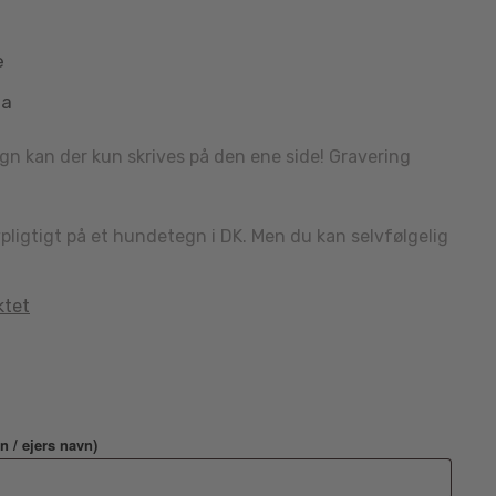
e
aa
 kan der kun skrives på den ene side! Gravering
vpligtigt på et hundetegn i DK. Men du kan selvfølgelig
ktet
n / ejers navn)