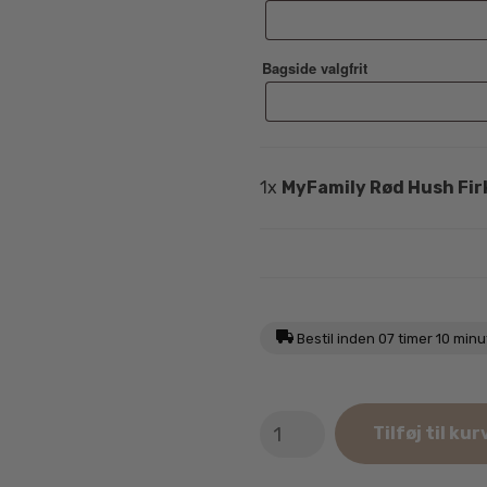
Bagside valgfrit
1x
MyFamily Rød Hush Fi
Bestil inden
07 timer 10 minu
MyFamily
Tilføj til kur
Rød
Hush
Firkant