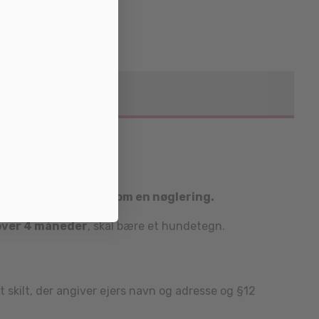
følgelig også
bruges som en nøglering.
over 4 måneder
, skal bære et hundetegn.
skilt, der angiver ejers navn og adresse og §12