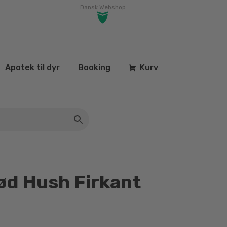
Dansk Webshop
Apotek til dyr
Booking
Kurv
ød Hush Firkant