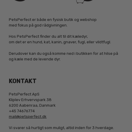
PetsPerfect er både en fysisk butik og webshop
med fokus på god rådgivningen.
Hos PetsPerfect finder du alt til dit kæledyr,
om det er en hund, kat, kanin, gnaver, fugl, eller vildtfugl.
Derudover kan du også komme ned i butikken for at hilse på
og kæle med de levende dyr.
KONTAKT
PetsPerfect ApS
Kliplev Erhvervspark 38
6200 Aabenraa, Danmark
+45 74676774
mail@petsperfect.dk
Vi svarer så hurtigt som muligt, altid inden for 3 hverdage.