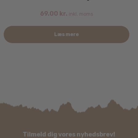
69.00
kr.
inkl. moms
Læs mere
Tilmeld dig vores nyhedsbrev!