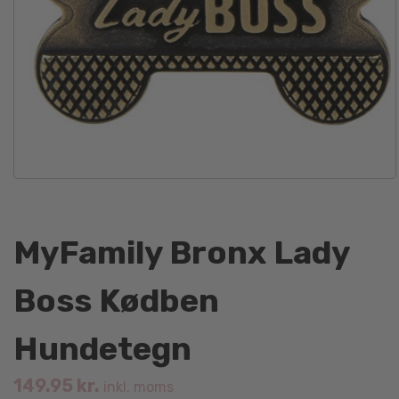
MyFamily Bronx Lady
Boss Kødben
Hundetegn
149.95
kr.
inkl. moms