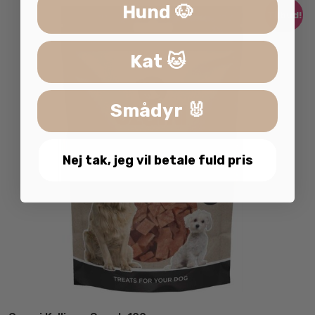
Hund 🐶
Tilbud!
Kat 🐱
Smådyr 🐰
Nej tak, jeg vil betale fuld pris