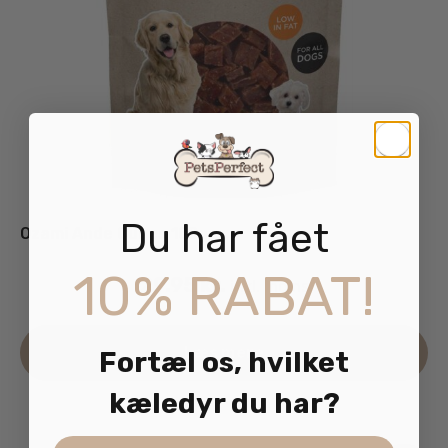
Du har fået
Ozami Ande Cubes 100g
10% RABAT!
29.95
kr.
inkl. moms
Læs mere
Fortæl os, hvilket
kæledyr du har?