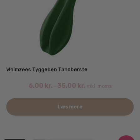
Whimzees Tyggeben Tandbørste
6.00
kr.
35.00
kr.
inkl. moms
–
De
Læs mere
va
ha
fle
va
Mu