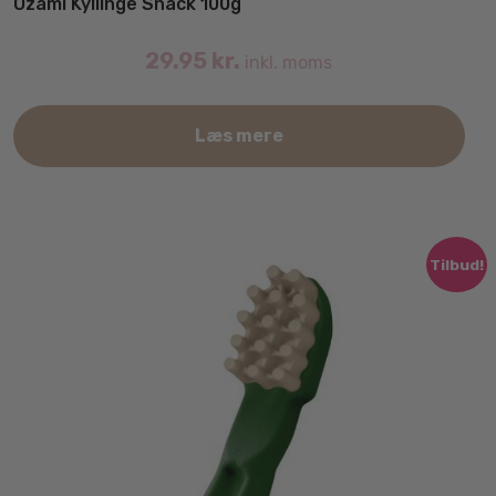
Ozami Kyllinge Snack 100g
29.95
kr.
inkl. moms
Læs mere
Tilbud!