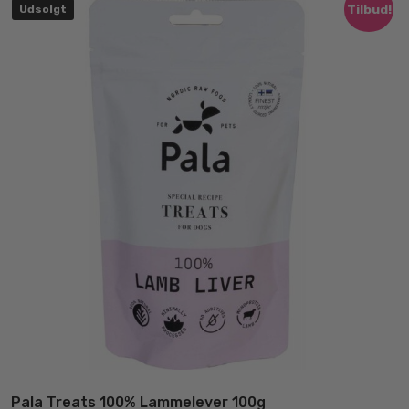
Tilbud!
Udsolgt
ka
væ
på
va
Pala Treats 100% Lammelever 100g