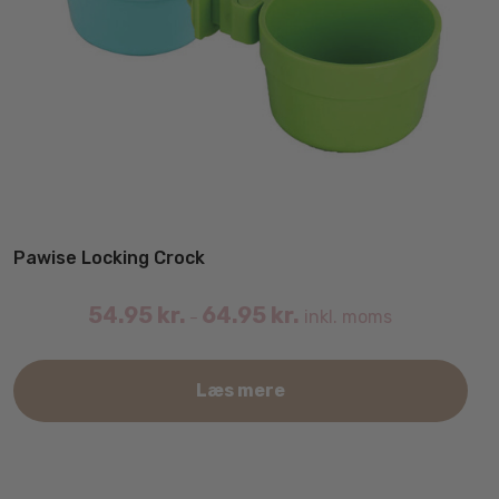
Pawise Locking Crock
54.95
kr.
64.95
kr.
inkl. moms
–
Det
Læs mere
var
har
fler
vari