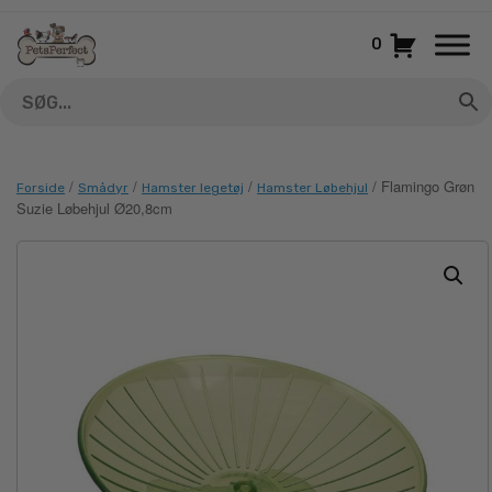
Gå
til
0
indhold
/
/
/
/ Flamingo Grøn
Forside
Smådyr
Hamster legetøj
Hamster Løbehjul
Suzie Løbehjul Ø20,8cm