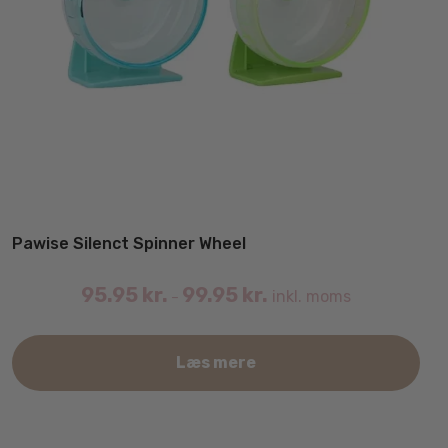
Pawise Silenct Spinner Wheel
95.95
kr.
99.95
kr.
inkl. moms
–
Det
Læs mere
var
har
fler
vari