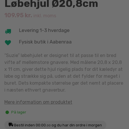
Løbehjul Ø20,8cm
109.95
kr.
inkl. moms
Levering 1-3 hverdage
Fysisk butik i Aabenraa
“Suzie” løbehjulet er designet til at passe til en bred
vifte af mellemstore gnavere. Med målene 20,8 x 20,8
x 11 cm, giver dette hjul rigelig plads for dit kæledyr at
løbe og strække sig på, uden at det fylder for meget i
buret. Dets kompakte størrelse gør det nemt at placere
i næsten ethvert gnaverbur.
Mere information om produktet
På lager
Bestil inden
00:00.
og du har din ordre i morgen
00