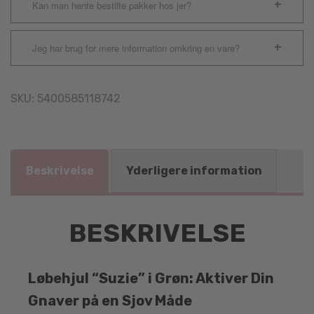
Kan man hente bestilte pakker hos jer?
Jeg har brug for mere information omkring en vare?
SKU:
5400585118742
Beskrivelse
Yderligere information
BESKRIVELSE
Løbehjul “Suzie” i Grøn: Aktiver Din
Gnaver på en Sjov Måde