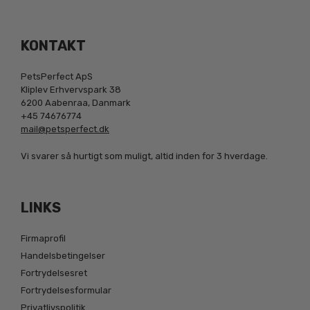
KONTAKT
PetsPerfect ApS
Kliplev Erhvervspark 38
6200 Aabenraa, Danmark
+45 74676774
mail@petsperfect.dk
Vi svarer så hurtigt som muligt, altid inden for 3 hverdage.
LINKS
Firmaprofil
Handelsbetingelser
Fortrydelsesret
Fortrydelsesformular
Privatlivspolitik