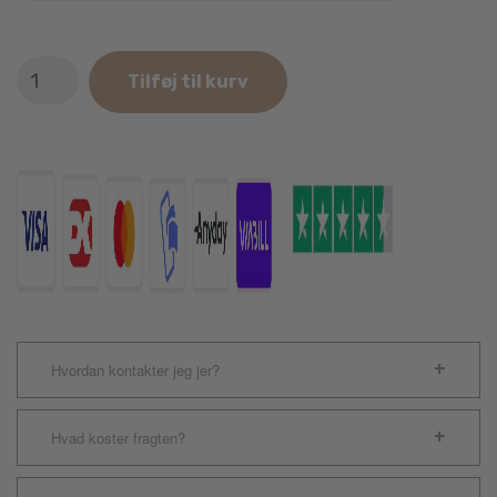
Flamingo
Tilføj til kurv
Grøn
Suzie
Løbehjul
Ø20,8cm
antal
Hvordan kontakter jeg jer?
Hvad koster fragten?