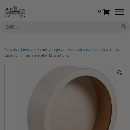
Gå
til
0
indhold
/
/
/
/ Ozami Træ
Forside
Smådyr
Hamster legetøj
Hamster Løbehjul
Løbehjul til Hamstere eller Mus 21 cm.