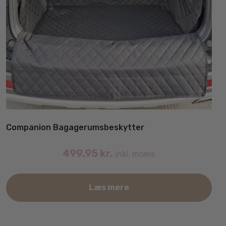
Companion Bagagerumsbeskytter
499.95
kr.
inkl. moms
Læs mere