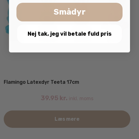
Smådyr
Nej tak, jeg vil betale fuld pris
Flamingo Latexdyr Teeta 17cm
39.95
kr.
inkl. moms
Læs mere