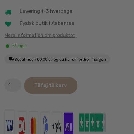
Levering 1-3 hverdage
Fysisk butik i Aabenraa
Mere information om produktet
På lager
Bestil inden
00:00.
og du har din ordre i morgen
00
Ozami
Tilføj til kurv
Træ
Løbehjul
til
Hamstere
eller
Mus
21
cm.
antal