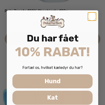
Pala Treats 100% Oksehjerte 100g
69.00
kr.
inkl. moms
Du har fået
Læs mere
10% RABAT!
Fortæl os, hvilket kæledyr du har?
Hund
Kat