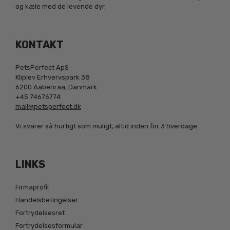
og kæle med de levende dyr.
KONTAKT
PetsPerfect ApS
Kliplev Erhvervspark 38
6200 Aabenraa, Danmark
+45 74676774
mail@petsperfect.dk
Vi svarer så hurtigt som muligt, altid inden for 3 hverdage.
LINKS
Firmaprofil
Handelsbetingelser
Fortrydelsesret
Fortrydelsesformular