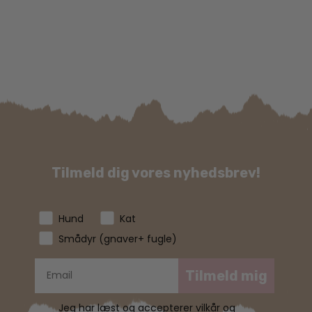
Tilmeld dig vores nyhedsbrev!
Hund
Kat
Smådyr (gnaver+ fugle)
Tilmeld mig
Jeg har læst og accepterer vilkår og