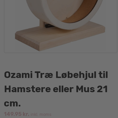
Ozami Træ Løbehjul til
Hamstere eller Mus 21
cm.
149.95
kr.
inkl. moms