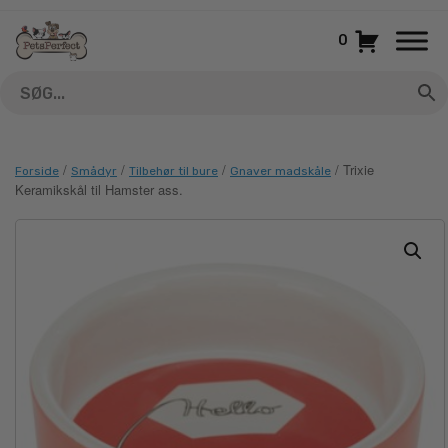
Gå
til
0
indhold
/
/
/
/ Trixie
Forside
Smådyr
Tilbehør til bure
Gnaver madskåle
Keramikskål til Hamster ass.