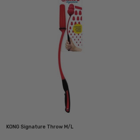
væl
på
var
KONG Signature Throw M/L