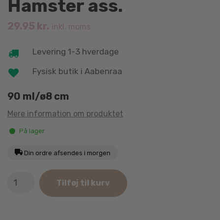
Hamster ass.
29.95
kr.
inkl. moms
Levering 1-3 hverdage
Fysisk butik i Aabenraa
90 ml/ø8 cm
Mere information om produktet
På lager
Din ordre afsendes i morgen
Trixie
Tilføj til kurv
Keramikskål
til
Hamster
ass.