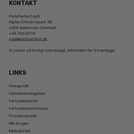
KONTAKT
PetsPerfect ApS
Kliplev Erhvervspark 38
6200 Aabenraa, Danmark
+45 74676774
mail@petsperfect.dk
Vi svarer så hurtigt som muligt, altid inden for 3 hverdage.
LINKS
Firmaprofil
Handelsbetingelser
Fortrydelsesret
Fortrydelsesformular
Privatlivspolitik
Min bruger
Returportal