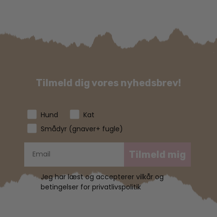
Tilmeld dig vores nyhedsbrev!
Hund
Kat
Smådyr (gnaver+ fugle)
Tilmeld mig
Jeg har læst og accepterer vilkår og
betingelser for privatlivspolitik