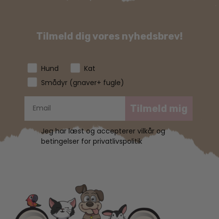
Tilmeld dig vores nyhedsbrev!
Hund
Kat
Smådyr (gnaver+ fugle)
Tilmeld mig
Jeg har læst og accepterer vilkår og
betingelser for privatlivspolitik