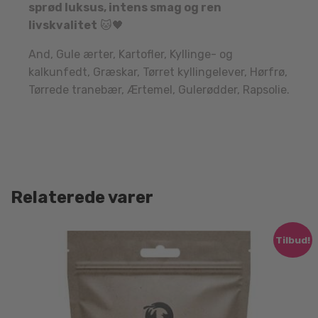
sprød luksus, intens smag og ren
livskvalitet
🐱🖤
And, Gule ærter, Kartofler, Kyllinge- og
kalkunfedt, Græskar, Tørret kyllingelever, Hørfrø,
Tørrede tranebær, Ærtemel, Gulerødder, Rapsolie.
Relaterede varer
Tilbud!