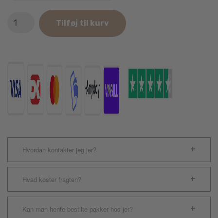
Essential
Tilføj til kurv
Foods
The
Silent
Shadow
100g
antal
Hvordan kontakter jeg jer?
Hvad koster fragten?
Kan man hente bestilte pakker hos jer?