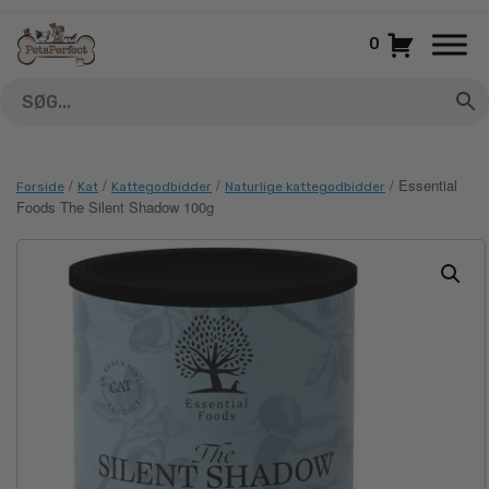
Gå
til
0
indhold
/
/
/
/ Essential
Forside
Kat
Kattegodbidder
Naturlige kattegodbidder
Foods The Silent Shadow 100g