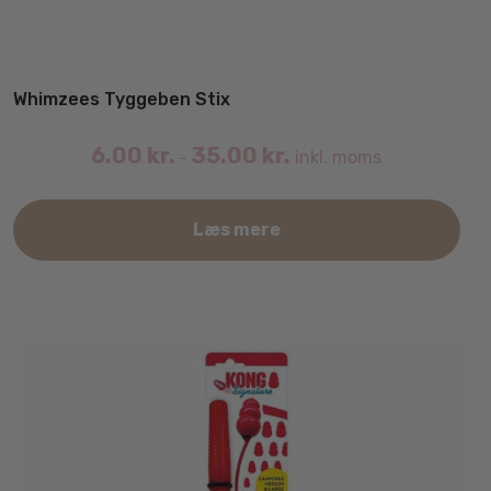
Whimzees Tyggeben Stix
6.00
kr.
35.00
kr.
inkl. moms
–
Det
Læs mere
var
har
fler
vari
Mul
kan
væl
på
var