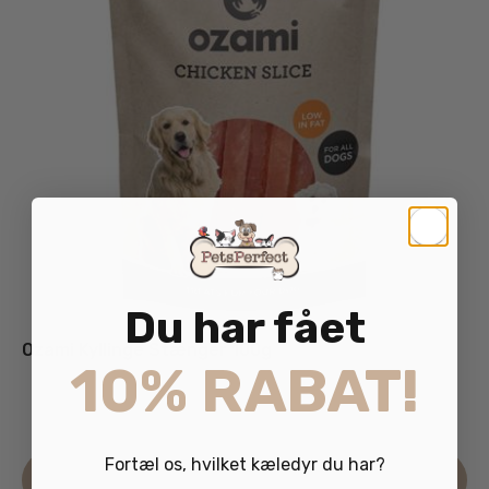
Du har fået
Ozami Kyllinge Stænger 100g
10% RABAT!
29.95
kr.
inkl. moms
Fortæl os, hvilket kæledyr du har?
Læs mere