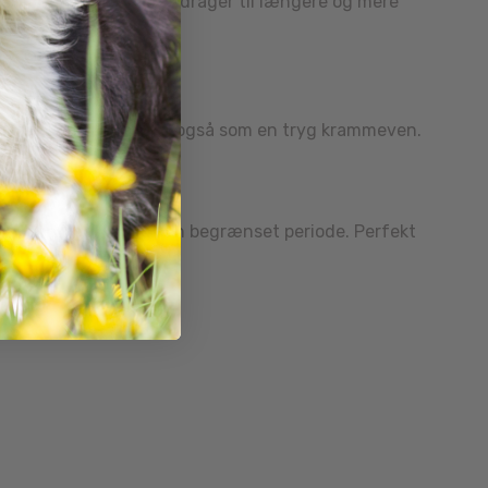
 jagtinstinktet og bidrager til længere og mere
ngerer Wild Knots Bear også som en tryg krammeven.
n kun er tilgængelig i en begrænset periode. Perfekt