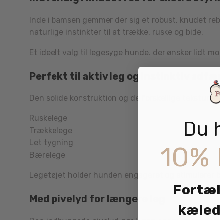
Inde i bamsen gemmer der sig et robust, knudet reb,
naturlige instinkter til at trække, ruske og bide.
Et ideelt valg til legesyge hunde, der ønsker lidt mo
Perfekt til aktiv leg og instinktiv adfæ
Den solide konstruktion og de forskellige teksturer g
Ruskelege
Du 
Trækkelege
Let tygning
10% 
Bærelege
Legetøjet holder hunden engageret og stimulerer båd
Fortæl
Med pivelyd for længere leg
kæled