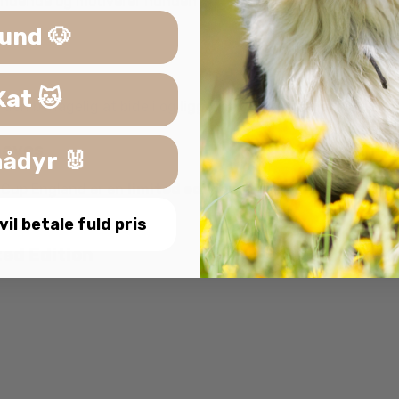
ende og motiverer hunden til at fortsætte. Lyden aktiverer
und 🐶
Kat 🐱
en behagelig at bide i og ligge med. Når legen er slut, fu
haves
ådyr 🐰
d Cup England er en
limited edition
, hvilket betyder, at de
 vil betale fuld pris
ted Edition