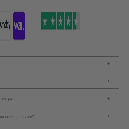
 hos jer?
ion omkring en vare?