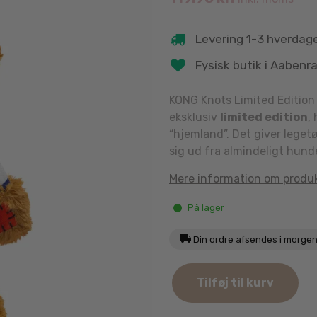
Levering 1-3 hverdag
Fysisk butik i Aabenr
KONG Knots Limited Edition 
eksklusiv
limited edition
,
“hjemland”. Det giver legetø
sig ud fra almindeligt hund
Mere information om produ
På lager
Din ordre afsendes i morge
KONG
Tilføj til kurv
Knots
Limited
Edition