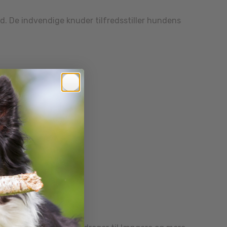
d. De indvendige knuder tilfredsstiller hundens