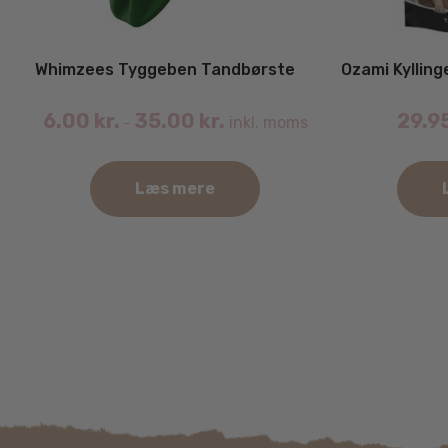
Ozami Kyllin
Whimzees Tyggeben Tandbørste
29.9
6.00
kr.
35.00
kr.
inkl. moms
–
Læs mere
Dette
vare
har
flere
varianter.
Mulighederne
kan
vælges