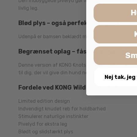
Den indbyggede pivelyd gør legen endnu mere spænd
livlig leg.
H
Blød plys – også perfekt til hygge
Udenpå er bamsen beklædt med blødt plys, som gør d
Begrænset oplag – fås så længe lager 
Sm
Denne version af KONG Knots Limited Edition Worl
til dig, der vil give din hund noget ekstra særligt.
Nej tak, jeg
Fordele ved KONG Wild Knots Bear Limi
Limited edition design
Indvendigt knudet reb for holdbarhed
Stimulerer naturlige instinkter
Pivelyd for ekstra leg
Blødt og slidstærkt plys