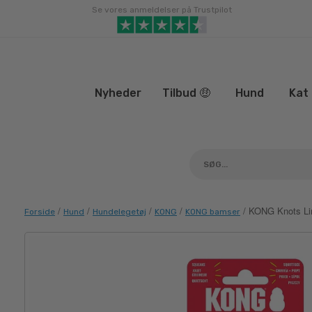
Gå
Se vores anmeldelser på Trustpilot
til
indhold
Nyheder
Tilbud 🤑
Hund
Kat
/
/
/
/
/ KONG Knots Lim
Forside
Hund
Hundelegetøj
KONG
KONG bamser