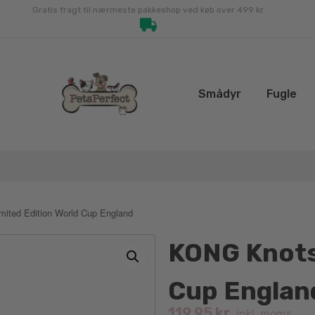
Gratis fragt til nærmeste pakkeshop ved køb over 499 kr.
Smådyr
Fugle
ited Edition World Cup England
KONG Knots 
Cup Englan
119.95
kr.
inkl. moms