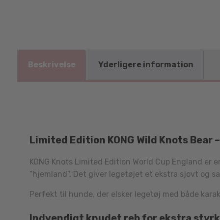
Beskrivelse
Yderligere information
Limited Edition KONG Wild Knots Bear 
KONG Knots Limited Edition World Cup England er en 
“hjemland”. Det giver legetøjet et ekstra sjovt og s
Perfekt til hunde, der elsker legetøj med både karak
Indvendigt knudet reb for ekstra styr