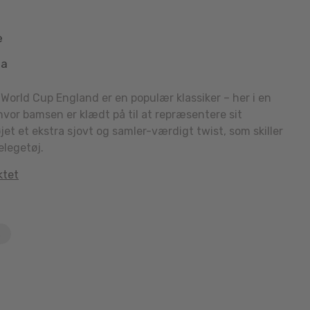
e
aa
World Cup England er en populær klassiker – her i en
 hvor bamsen er klædt på til at repræsentere sit
jet et ekstra sjovt og samler-værdigt twist, som skiller
elegetøj.
ktet
n