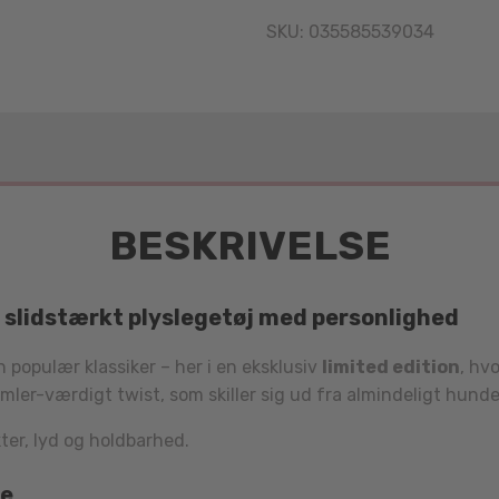
SKU:
035585539034
BESKRIVELSE
– slidstærkt plyslegetøj med personlighed
populær klassiker – her i en eksklusiv
limited edition
, hv
amler-værdigt twist, som skiller sig ud fra almindeligt hunde
ter, lyd og holdbarhed.
ke