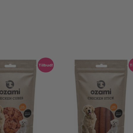
Tilbud!
T