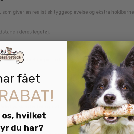
 som giver en realistisk tyggeoplevelse og ekstra holdbarhe
dstand i deres legetøj.
rd
ør Wild Knots Bear perfekt til:
har fået
RABAT!
e fysisk aktivitet og naturlige instinkter.
 os, hvilket
yr du har?