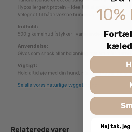
Hypoallergent protein – ideelt til allergihunde
10% 
Velegnet til både voksne hunde og hvalpe
Indhold:
Fortæl
500 g kamelhud (stykker i varierende størrelse)
kæled
Anvendelse:
Gives som snack eller belønning mellem måltiderne.
H
Vigtigt:
Hold altid øje med din hund, når den tygger. Sørg for
Se alle vores naturlige tyggeting her
Sm
Nej tak, jeg
Relaterede varer