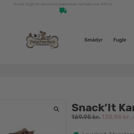
Gratis fragt til nærmeste pakkeshop ved køb over 499 kr.
Smådyr
Fugle
Snack’It K
169.95
kr.
135.96
kr.
i