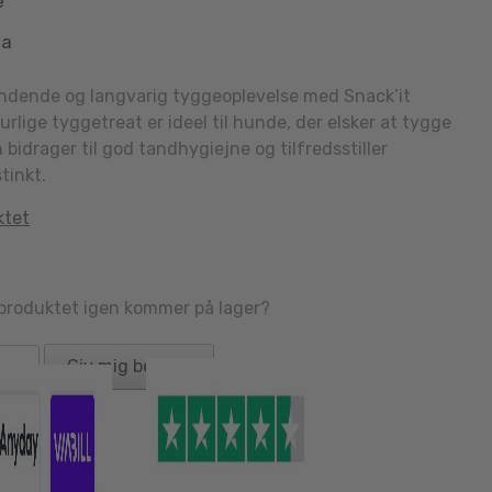
e
aa
ndende og langvarig tyggeoplevelse med Snack’it
lige tyggetreat er ideel til hunde, der elsker at tygge
bidrager til god tandhygiejne og tilfredsstiller
tinkt.
ktet
 produktet igen kommer på lager?
Giv mig besked