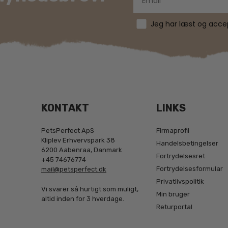
Jeg har læst og accept
KONTAKT
LINKS
PetsPerfect ApS
Firmaprofil
Kliplev Erhvervspark 38
Handelsbetingelser
6200 Aabenraa, Danmark
Fortrydelsesret
+45 74676774
Fortrydelsesformular
mail@petsperfect.dk
Privatlivspolitik
Vi svarer så hurtigt som muligt,
Min bruger
altid inden for 3 hverdage.
Returportal