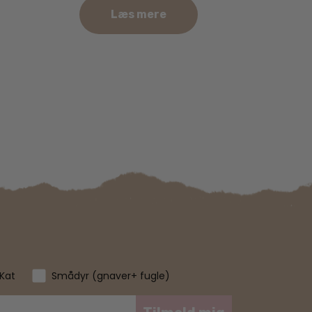
Læs mere
Kat
Smådyr (gnaver+ fugle)