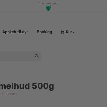
Dansk Webshop
Apotek til dyr
Booking
Kurv
amelhud 500g
nkl. moms