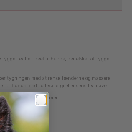
ggetreat er ideel til hunde, der elsker at tygge
ælper tygningen med at rense tænderne og massere
t til hunde med foderallergi eller sensitiv mave.
re kløende og ømme gummer.