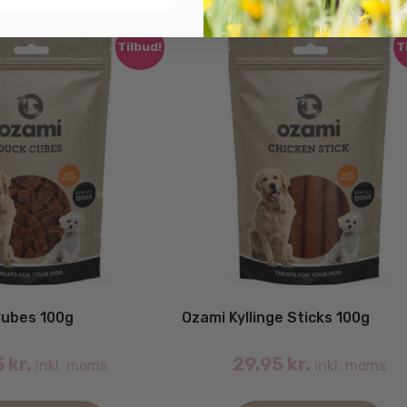
Tilbud!
T
Cubes 100g
Ozami Kyllinge Sticks 100g
5
kr.
29.95
kr.
inkl. moms
inkl. moms