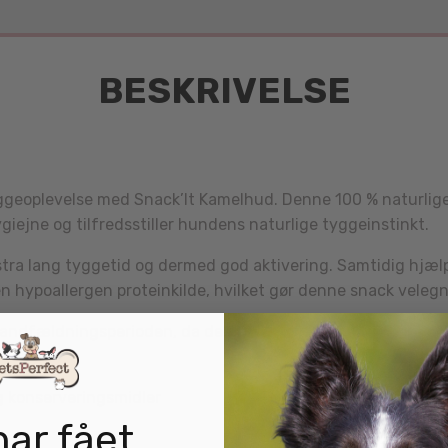
BESKRIVELSE
eoplevelse med Snack’It Kamelhud. Denne 100 % naturlige ty
iejne og tilfredsstiller hundens naturlige tyggeinstinkt.
kstra lang tyggetid og dermed god aktivering. Samtidig hj
hypoallergen proteinkilde, hvilket gør denne snack velegne
 i tandfældningsperioden, da den faste konsistens kan lind
g konserveringsmidler
har fået