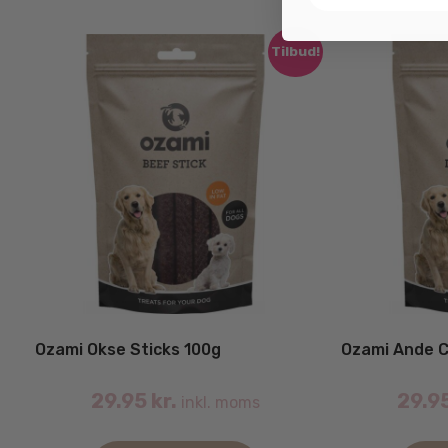
Tilbud!
Ozami Okse Sticks 100g
Ozami Ande 
29.95
kr.
29.9
inkl. moms