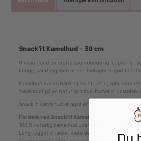
Beskrivelse
Yderligere information
Snack’it Kamelhud – 30 cm
Giv din hund en ekstra spændende og langvarig tygg
længe, samtidig med at den bidrager til god tandhyg
Kamelhud har en hård og sej struktur, som giver e
tandkødet på en naturlig måde. Kamel er desuden en 
Snack’It Kamelhud er også et godt valg til hvalpe
Fordele ved Snack’it Kamelhud:
100 % naturlig kamelhud uden tilsætningsstoffer o
Lang tyggetid takket være den hårde tekstur
Du 
Tandrensende effekt og sund aktivering