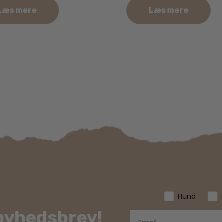
Læs mere
Læs mere
Hund
 nyhedsbrev!