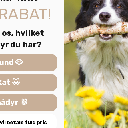
RABAT!
 os, hvilket
yr du har?
und 🐶
, at der altid er adgang til frisk drikkevand.
Kat 🐱
ådyr 🐰
 vil betale fuld pris