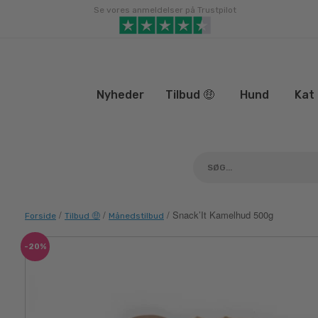
Gå
Se vores anmeldelser på Trustpilot
til
indhold
Nyheder
Tilbud 🤑
Hund
Kat
/
/
/ Snack’It Kamelhud 500g
Forside
Tilbud 🤑
Månedstilbud
-20%