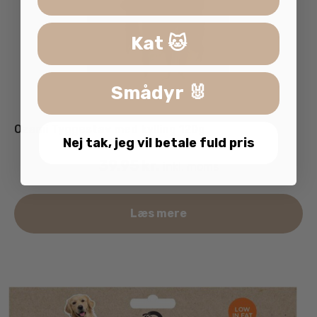
Kat 🐱
Smådyr 🐰
Ozami Tyggestav med kylling 120g
Nej tak, jeg vil betale fuld pris
39.95
kr.
inkl. moms
Læs mere