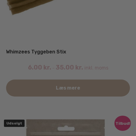
Whimzees Tyggeben Stix
6.00
kr.
35.00
kr.
inkl. moms
–
De
Læs mere
va
ha
fle
va
Mu
Tilbud!
Udsolgt
ka
væ