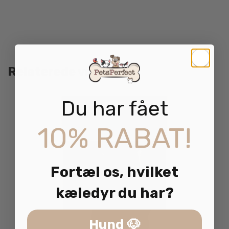
Relaterede varer
Du har fået
10% RABAT!
Fortæl os, hvilket
kæledyr du har?
Hund 🐶