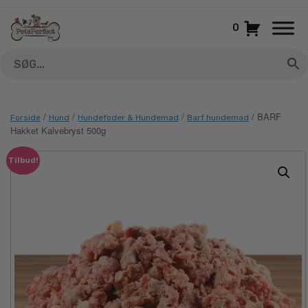
Gå
til
0
indhold
/
/
/
/ BARF
Forside
Hund
Hundefoder & Hundemad
Barf hundemad
Hakket Kalvebryst 500g
Tilbud!