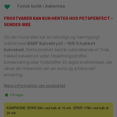
Fysisk butik i Aabenraa
FROSTVARER KAN KUN HENTES HOS PETSPERFECT –
SENDES IKKE
Giv din hund eller kat et naturligt og næringsrigt
måltid med
BARF Kalvebryst – 100 % hakket
kalvekød
. Dette produkt består udelukkende af frisk,
hakket kalvebryst uden tilsætningsstoffer,
konservering eller fyldstoffer. Et ægte kvalitetskød, der
sikrer din firbenede ven en sund og artskorrekt
ernæring.
Mere information om produktet
På lager
KAMPAGNE SPAR 20kr ved køb af 10 stk. SPAR 179kr ved køb af
24 stk.