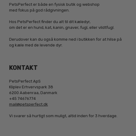
PetsPerfect er både en fysisk butik og webshop
med fokus på god rådgivningen.
Hos PetsPerfect finder du alt til dit kæledyr,
om det er en hund, kat, kanin, gnaver, fugl, eller vildtfugl.
Derudover kan du også komme ned i butikken for at hilse på
og kæle med de levende dyr.
KONTAKT
PetsPerfect ApS
Kliplev Erhvervspark 38
6200 Aabenraa, Danmark
+45 74676774
mail@petsperfect.dk
Vi svarer så hurtigt som muligt, altid inden for 3 hverdage.