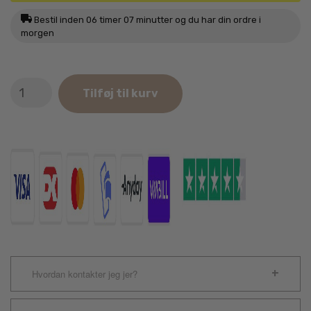
Bestil inden
06 timer 07 minutter
og du har din ordre i
morgen
BARF
Tilføj til kurv
Hakket
Kalvebryst
500g
antal
Hvordan kontakter jeg jer?