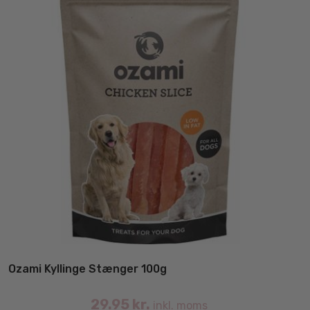
på
va
Ozami Kyllinge Stænger 100g
29.95
kr.
inkl. moms