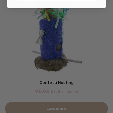
Confetti Nesting
95.95
kr.
inkl. moms
Læs mere