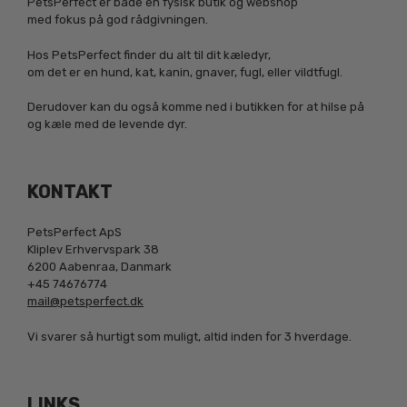
PetsPerfect er både en fysisk butik og webshop
med fokus på god rådgivningen.
Hos PetsPerfect finder du alt til dit kæledyr,
om det er en hund, kat, kanin, gnaver, fugl, eller vildtfugl.
Derudover kan du også komme ned i butikken for at hilse på
og kæle med de levende dyr.
KONTAKT
PetsPerfect ApS
Kliplev Erhvervspark 38
6200 Aabenraa, Danmark
+45 74676774
mail@petsperfect.dk
Vi svarer så hurtigt som muligt, altid inden for 3 hverdage.
LINKS