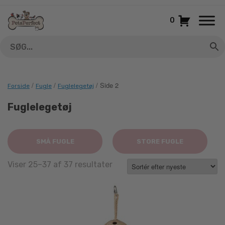
Gå
til
0
indhold
/
/
/ Side 2
Forside
Fugle
Fuglelegetøj
Fuglelegetøj
SMÅ FUGLE
STORE FUGLE
Sorted
Viser 25–37 af 37 resultater
by
latest