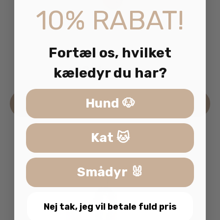
10% RABAT!
Fortæl os, hvilket
LivingWorld Cirkus Games 14cm
69.00
kr.
kæledyr du har?
inkl. moms
Hund 🐶
Læs mere
Kat 🐱
Smådyr 🐰
Nej tak, jeg vil betale fuld pris