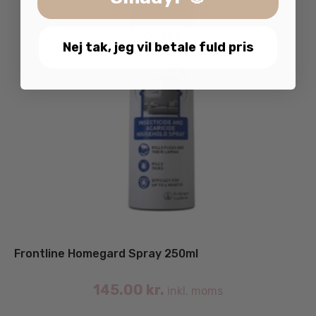
Nej tak, jeg vil betale fuld pris
Frontline Homegard Spray 250ml
145.00
kr.
inkl. moms