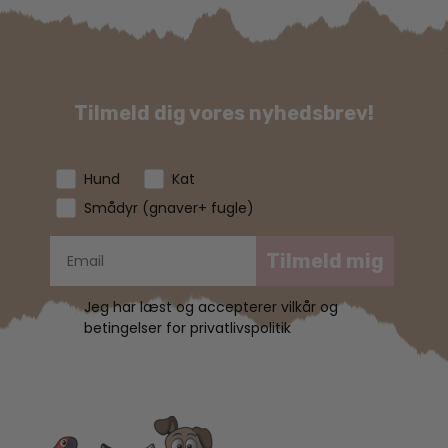
Tilmeld dig vores nyhedsbrev!
Hund
Kat
Smådyr (gnaver+ fugle)
Tilmeld mig
Jeg har læst og accepterer vilkår og
betingelser for privatlivspolitik