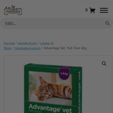
Gå
til
0
indhold
/
/
Forside
Apotek til dyr
Lopper &
/
/ Advantage Vet. Kat Over 4kg
flåter
Håndkøbsmedicin