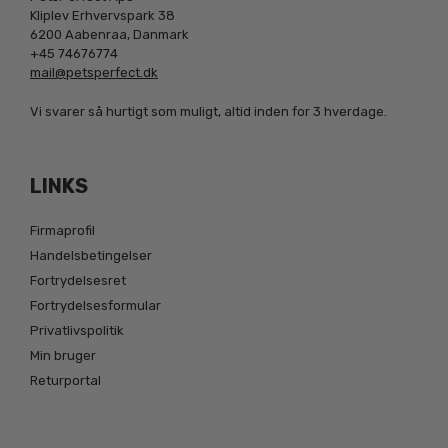
Kliplev Erhvervspark 38
6200 Aabenraa, Danmark
+45 74676774
mail@petsperfect.dk
Vi svarer så hurtigt som muligt, altid inden for 3 hverdage.
LINKS
Firmaprofil
Handelsbetingelser
Fortrydelsesret
Fortrydelsesformular
Privatlivspolitik
Min bruger
Returportal