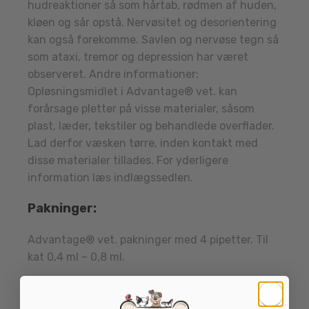
hudreaktioner så som hårtab, rødmen af huden,
kløen og sår opstå. Nervøsitet og desorientering
kan også forekomme. Savlen og nervøse tegn så
som ataxi, tremor og depression har været
observeret. Andre informationer:
Opløsningsmidlet i Advantage® vet. kan
forårsage pletter på visse materialer, såsom
plast, læder, tekstiler og behandlede overflader.
Lad derfor væsken tørre, inden kontakt med
disse materialer tillades. For yderligere
information læs indlægssedlen.
Pakninger:
Advantage® vet. pakninger med 4 pipetter. Til
kat 0,4 ml – 0,8 ml.
OBS!
Loppe -og flåtmidler kan ikke byttes eller
returneres (heller ikke uåbnede pakninger)