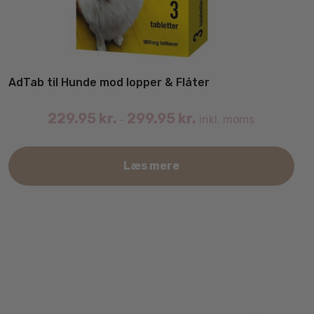
AdTab til Hunde mod lopper & Flåter
229.95
kr.
299.95
kr.
inkl. moms
–
Det
Læs mere
var
har
fler
vari
Mul
kan
væl
på
var