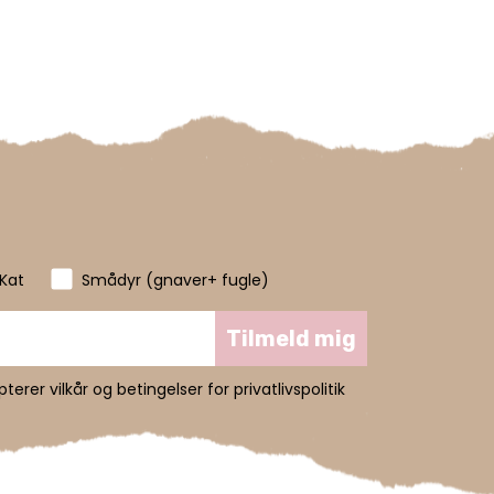
Kat
Smådyr (gnaver+ fugle)
Tilmeld mig
erer vilkår og betingelser for privatlivspolitik