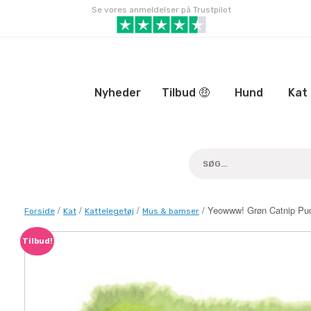
Gå
Se vores anmeldelser på Trustpilot
til
indhold
Nyheder
Tilbud 🤑
Hund
Kat
/
/
/
/ Yeowww! Grøn Catnip Pu
Forside
Kat
Kattelegetøj
Mus & bamser
Tilbud!