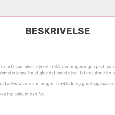
BESKRIVELSE
tteurt), som bliver dyrket i USA, der bruges ingen pesticide
lomstertoppe for at give det bedste kvalitetsresultat til din
ldstwill-stof, der kun bruger ikke-blødning grøntsagsbase
har fået
ikke har oplevet den før.
RABAT!