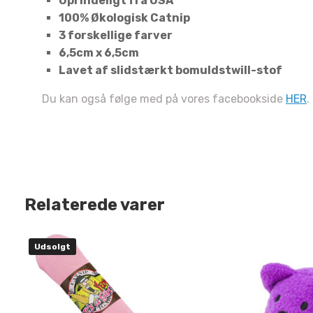
Oprindeligt fra USA
100% Økologisk Catnip
Fortæl
3 forskellige farver
6,5cm x 6,5cm
kæled
Lavet af slidstærkt bomuldstwill-stof
H
Du kan også følge med på vores facebookside
HER
.
Sm
Relaterede varer
Udsolgt
Nej tak, jeg