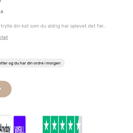
e
aa
ylle din kat som du aldrig har oplevet det før..
ktet
utter
og du har din ordre i morgen
v