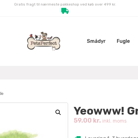
Gratis fragt til nærmeste pakkeshop ved køb over 499 kr.
Smådyr
Fugle
de
Yeowww! Gr
59.00
kr.
inkl. moms