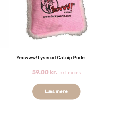
Yeowww! Lyserød Catnip Pude
59.00
kr.
inkl. moms
Læs mere