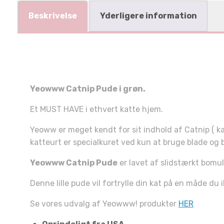
Beskrivelse
Yderligere information
Yeowww Catnip Pude i grøn.
Et MUST HAVE i ethvert katte hjem.
Yeoww er meget kendt for sit indhold af Catnip ( ka
katteurt er specialkuret ved kun at bruge blade og b
Yeowww Catnip Pude
er lavet af slidstærkt bomu
Du 
Denne lille pude vil fortrylle din kat på en måde du 
10% 
Se vores udvalg af Yeowww! produkter
HER