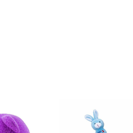
 os, hvilket
yr du har?
und 🐶
Kat 🐱
ådyr 🐰
 vil betale fuld pris