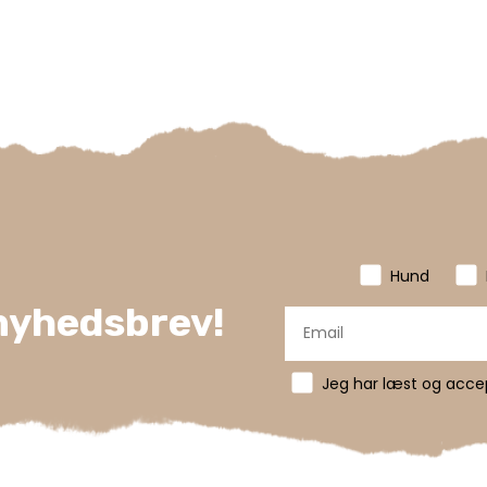
Hund
 nyhedsbrev!
Jeg har læst og accept