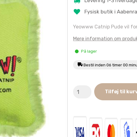
Levering 1-3 hverdag
Fysisk butik i Aabenr
Yeowww Catnip Pude vil fortr
Mere information om produ
På lager
Bestil inden
06 timer 00 min
Yeowww!
Tilføj til kur
Grøn
Catnip
Pude
antal