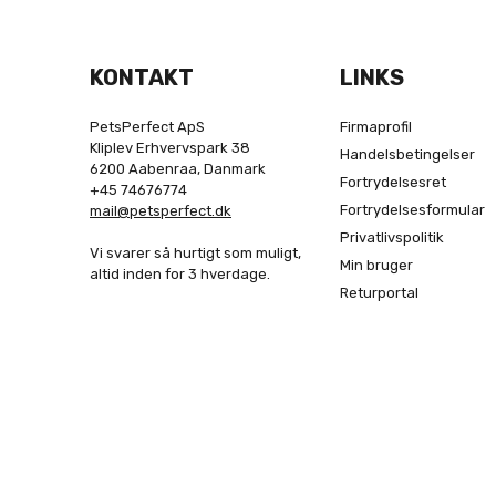
KONTAKT
LINKS
PetsPerfect ApS
Firmaprofil
Kliplev Erhvervspark 38
Handelsbetingelser
6200 Aabenraa, Danmark
Fortrydelsesret
+45 74676774
Fortrydelsesformular
mail@petsperfect.dk
Privatlivspolitik
Vi svarer så hurtigt som muligt,
Min bruger
altid inden for 3 hverdage.
Returportal