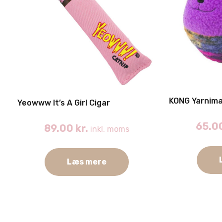
KONG Yarnima
Yeowww It’s A Girl Cigar
65.0
89.00
kr.
inkl. moms
Læs mere