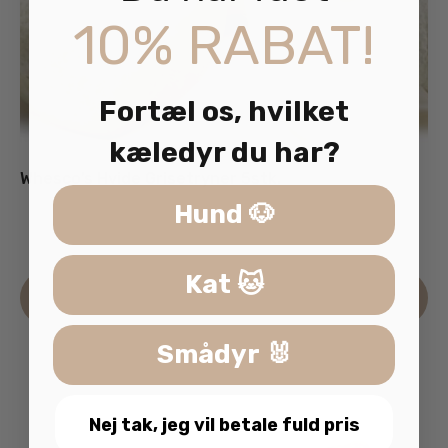
10% RABAT!
Fortæl os, hvilket
kæledyr du har?
Whesco’s Hvide Grisetryner 5stk.
Hund 🐶
59.00
kr.
inkl. moms
Kat 🐱
Læs mere
Smådyr 🐰
Nej tak, jeg vil betale fuld pris