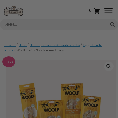
Gå
til
0
indhold
/
/
/
Forside
Hund
Hundegodbidder & hundesnacks
Tyggeben til
/ Woolf Earth Noohide med Kanin
hunde
Tilbud!