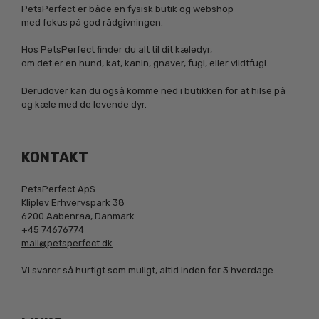
PetsPerfect er både en fysisk butik og webshop
med fokus på god rådgivningen.
Hos PetsPerfect finder du alt til dit kæledyr,
om det er en hund, kat, kanin, gnaver, fugl, eller vildtfugl.
Derudover kan du også komme ned i butikken for at hilse på
og kæle med de levende dyr.
KONTAKT
PetsPerfect ApS
Kliplev Erhvervspark 38
6200 Aabenraa, Danmark
+45 74676774
mail@petsperfect.dk
Vi svarer så hurtigt som muligt, altid inden for 3 hverdage.