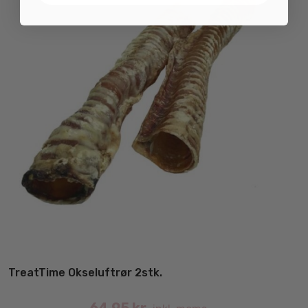
TreatTime Okseluftrør 2stk.