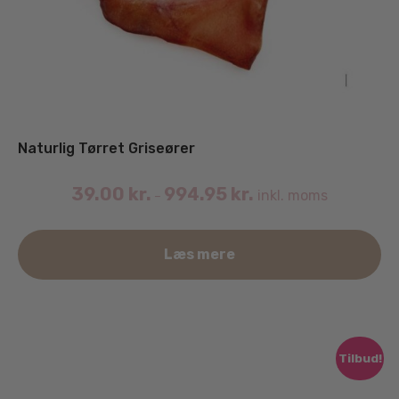
Naturlig Tørret Griseører
39.00
kr.
994.95
kr.
inkl. moms
–
De
Læs mere
va
ha
fle
va
Mu
Tilbud!
ka
væ