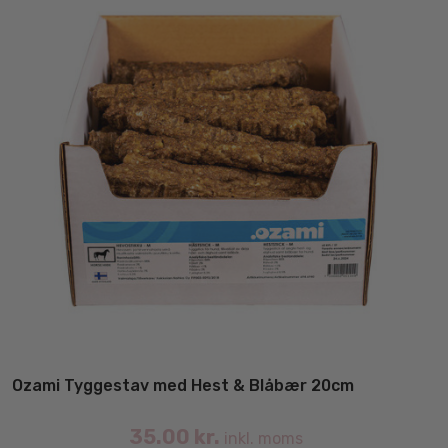
på
va
Ozami Tyggestav med Hest & Blåbær 20cm
35.00
kr.
inkl. moms