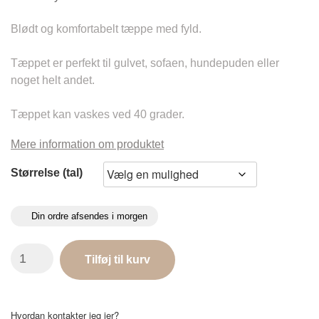
Blødt og komfortabelt tæppe med fyld.
Tæppet er perfekt til gulvet, sofaen, hundepuden eller
noget helt andet.
Tæppet kan vaskes ved 40 grader.
Mere information om produktet
Størrelse (tal)
Din ordre afsendes i morgen
Wellness
Tilføj til kurv
Petbed
Tæppe
Sart
Rosa
Hvordan kontakter jeg jer?
med