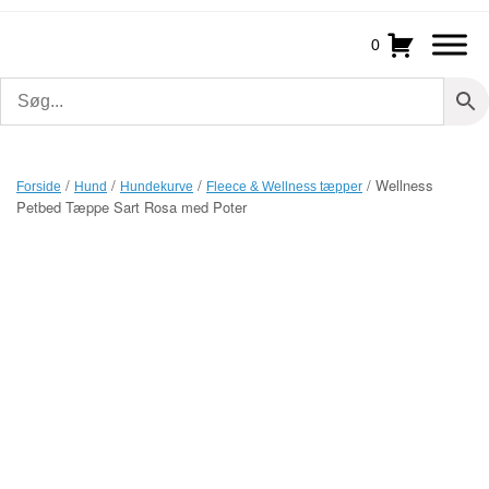
Gå
til
0
indhold
/
/
/
/ Wellness
Forside
Hund
Hundekurve
Fleece & Wellness tæpper
Petbed Tæppe Sart Rosa med Poter