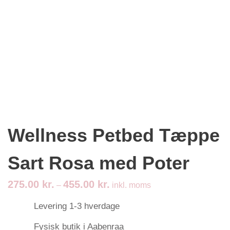
Wellness Petbed Tæppe
Sart Rosa med Poter
275.00
kr.
455.00
kr.
–
inkl. moms
Levering 1-3 hverdage
Fysisk butik i Aabenraa